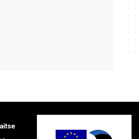
aitse
e