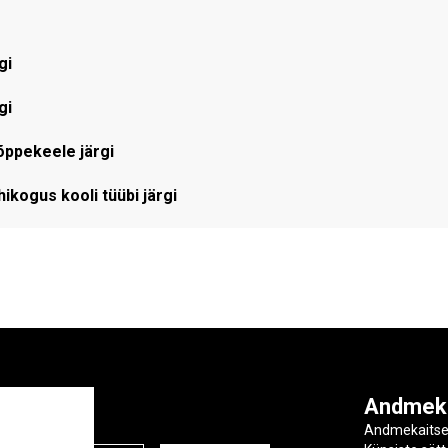
gi
gi
õppekeele järgi
kogus kooli tüübi järgi
ga
Andmek
Andmekaits