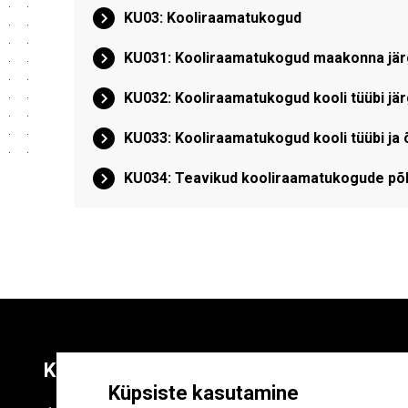
KU03: Kooliraamatukogud
KU031: Kooliraamatukogud maakonna jär
KU032: Kooliraamatukogud kooli tüübi jär
KU033: Kooliraamatukogud kooli tüübi ja 
KU034: Teavikud kooliraamatukogude põhi
Kontaktid
Liitu uudiskirja
Küpsiste kasutamine