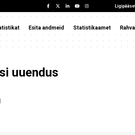
Ligipääse
tistikat
Esita andmeid
Statistikaamet
Rahva
asi uuendus
d