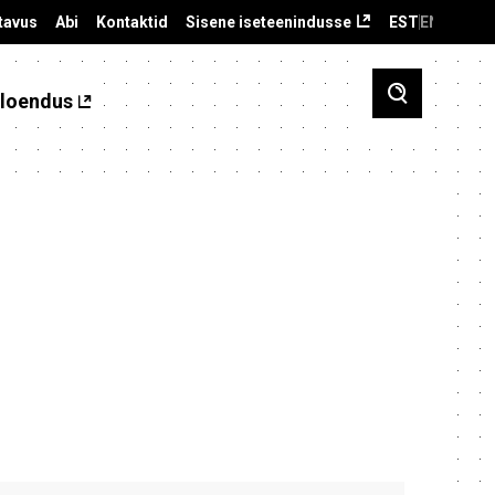
tavus
Abi
Kontaktid
Sisene iseteenindusse
EST
ENG
loendus