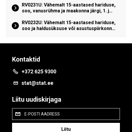
RV0231U: Vähemalt 15-aastased hariduse,
soo, vanusrühma ja maakonna järgi, 1. j…
RV0232U: Vähemalt 15-aastased hariduse,
soo ja haldusüksuse või asustuspiirkonn…
Kontaktid
+372 625 9300
stat@stat.ee
Liitu uudiskirjaga
E-POSTI AADRESS