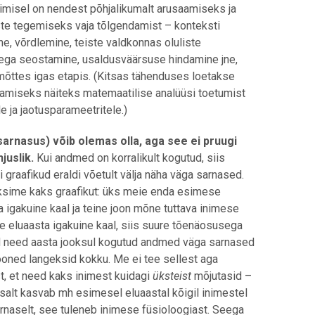
imisel on nendest põhjalikumalt arusaamiseks ja
ste tegemiseks vaja tõlgendamist – konteksti
e, võrdlemine, teiste valdkonnas oluliste
ega seostamine, usaldusväärsuse hindamine jne,
mõttes igas etapis. (Kitsas tähenduses loetakse
amiseks näiteks matemaatilise analüüsi toetumist
e ja jaotusparameetritele.)
arnasus) võib olemas olla, aga see ei pruugi
hjuslik.
Kui andmed on korralikult kogutud, siis
i graafikud eraldi võetult välja näha väga sarnased.
ksime kaks graafikut: üks meie enda esimese
a igakuine kaal ja teine joon mõne tuttava inimese
 eluaasta igakuine kaal, siis suure tõenäosusega
 need aasta jooksul kogutud andmed väga sarnased
Jooned langeksid kokku. Me ei tee sellest aga
st, et need kaks inimest kuidagi
üksteist
mõjutasid –
htsalt kasvab mh esimesel eluaastal kõigil inimestel
rnaselt, see tuleneb inimese füsioloogiast. Seega