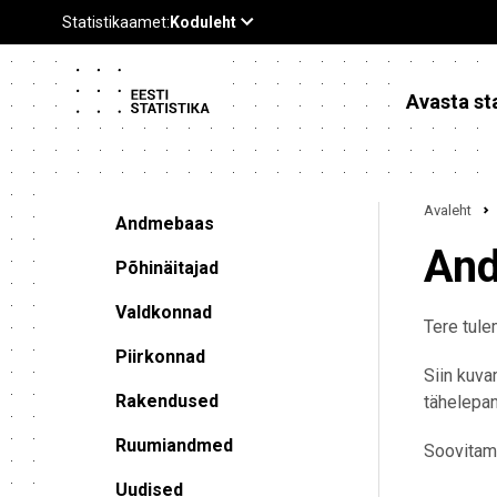
Avasta sta
Avaleht
Andmebaas
An
Põhinäitajad
Valdkonnad
Tere tul
Piirkonnad
Siin kuva
Rakendused
tähelepan
Ruumiandmed
Soovitam
Uudised