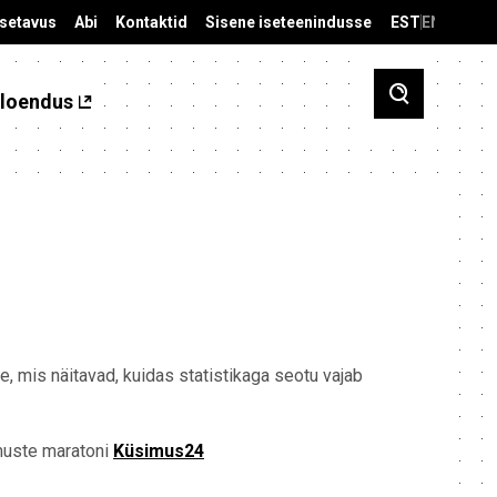
äsetavus
Abi
Kontaktid
Sisene iseteenindusse
EST
ENG
loendus
 mis näitavad, kuidas statistikaga seotu vajab
muste maratoni
Küsimus24