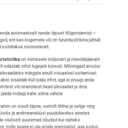
enda automaatselt nende täpset tõlgendamist –
ged, ent kas kogemata või nn turundustrikina juhtub
id esitatakse moonutavalt.
statistika
on inimesele mõjuvam ja meeldejäävam
ilt edastab infot lugejale kiiresti. Mõningaid arvulisi
levaadates märgata ainult visuaalsel esitamisel.
abel sisaldab küll palju infot, aga ei pruugi anda
ritest või eranditest head ülevaadet ja ilma
 jääda midagi kahe silma vahele.
amm on sisult täpne, vormilt lihtne ja selge ning
 Koolis ja andmeanalüüsi puudutavates ainetes
ele oluliselt suuremad nõuded kui näiteks
s, mille lugeja ei ole eriala spetsialist, aga esitus