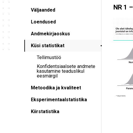
NR 1 –
Väljaanded
Loendused
Andmekirjaoskus
Küsi statistikat
Tellimustöö
Konfidentsiaalsete andmete
kasutamine teaduslikul
eesmärgil
Metoodika ja kvaliteet
Eksperimentaalstatistika
Kiirstatistika