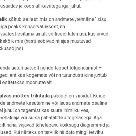
saadav ja koos allikaviitega igal juhul.
lik
sõltub sellest, mis on andmete „tehniline“ sisu.
iga peaks konservatiivsest, nn
 vaatest esitama ainult selliseid tulemusi, kus arvud
ükskõik mis (hästi sobivad nt ajas muutuvad
kkused jne).
enda automaatselt nende täpset tõlgendamist –
ged, ent kas kogemata või nn turundustrikina juhtub
id esitatakse moonutavalt.
alvas mõttes trikitada
paljudel eri viisidel. Kõige
lede andmete kasutamine või lausa andmete osaline
 juhul on tegemist kas suure inimliku vea,
haldaja või suisa pahatahtliku tegelasega. Aga
ldilt näha, vajavad tähelepanu kõiksugu diagrammid ja
used. Kui näiteks on tarvilik näidata mingi terviku