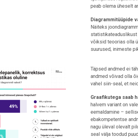
peab olema üheselt aru
Diagrammitüüpide va
Näiteks joondiagramm
statistikateaduslikust
võiksid teoorias olla 
suurused, inimeste pi
Täpsed andmed ei täh
andmed võivad olla õi
vahel siin-seal, et ne
Graafikutega saab h
halvem variant on va
eemaldamine – sellisel
ebakompetentse andme
nagu üleval olevalt pi
seal välja toodud puud