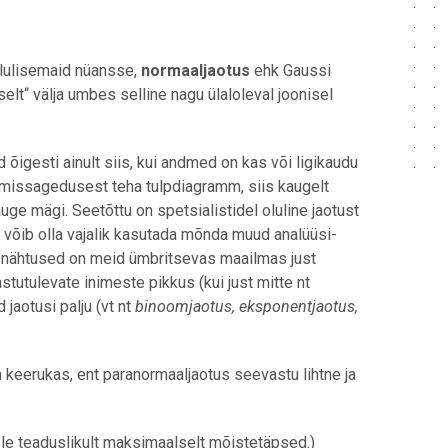
lulisemaid nüansse,
normaaljaotus
ehk Gaussi
selt“ välja umbes selline nagu ülaloleval joonisel
õigesti ainult siis, kui andmed on kas või ligikaudu
emissagedusest teha tulpdiagramm, siis kaugelt
e mägi. Seetõttu on spetsialistidel oluline jaotust
e“, võib olla vajalik kasutada mõnda muud analüüsi-
ad nähtused on meid ümbritsevas maailmas just
stutulevate inimeste pikkus (kui just mitte nt
d jaotusi palju (vt nt
binoomjaotus, eksponentjaotus,
 keerukas, ent paranormaaljaotus seevastu lihtne ja
 ole teaduslikult maksimaalselt mõistetäpsed.)