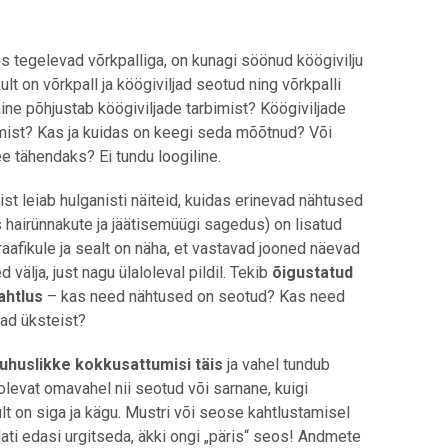
es tegelevad võrkpalliga, on kunagi söönud köögivilju
kult on võrkpall ja köögiviljad seotud ning võrkpalli
ne põhjustab köögiviljade tarbimist? Köögiviljade
mist? Kas ja kuidas on keegi seda mõõtnud? Või
e tähendaks? Ei tundu loogiline.
ist leiab hulganisti näiteid, kuidas erinevad nähtused
s hairünnakute ja jäätisemüügi sagedus) on lisatud
raafikule ja sealt on näha, et vastavad jooned näevad
 välja, just nagu ülaloleval pildil. Tekib
õigustatud
htlus
– kas need nähtused on seotud? Kas need
ad üksteist?
juhuslikke kokkusattumisi täis
ja vahel tundub
olevat omavahel nii seotud või sarnane, kuigi
ult on siga ja kägu. Mustri või seose kahtlustamisel
lati edasi urgitseda, äkki ongi „päris“ seos! Andmete