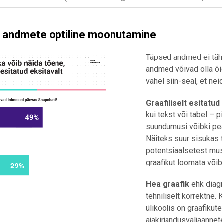
 andmete optiline moonutamine
Täpsed andmed ei täh
andmed võivad olla õi
vahel siin-seal, et ne
Graafiliselt esitatud 
kui tekst või tabel – p
suundumusi võibki pea
Näiteks suur sisukas t
potentsiaalsetest must
graafikut loomata võib
Hea graafik
ehk diagr
tehniliselt korrektne.
ülikoolis on graafikut
ajakirjandusväljaannete