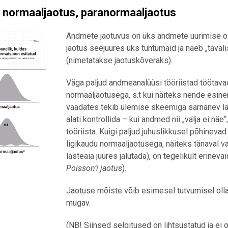
 normaaljaotus, paranormaaljaotus
Andmete jaotuvus on üks andmete uurimise o
jaotus seejuures üks tuntumaid ja näeb „tavali
(nimetatakse jaotuskõveraks).
Väga paljud andmeanalüüsi tööriistad töötavad 
normaaljaotusega, s.t kui näiteks nende esin
vaadates tekib ülemise skeemiga sarnanev laug
alati kontrollida – kui andmed nii „välja ei nä
tööriista. Kuigi paljud juhuslikkusel põhinev
ligikaudu normaaljaotusega, näiteks tänaval va
lasteaia juures jalutada), on tegelikult erinevai
Poisson’i jaotus
).
Jaotuse mõiste võib esimesel tutvumisel olla
mugav.
(NB! Siinsed selgitused on lihtsustatud ja ei