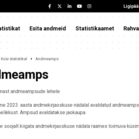
Ligipä
tistikat
Esita andmeid
Statistikaamet
Rahva
Küsi statistikat
Andmeamps
dmeamps
emast andmeampsude lehele
me 2023. aasta andmekirjaoskuse nädalal avaldatud andmeampse,
elikkust. Ampsud avaldatakse jaokaupa.
e soojalt kiigata andmekirjaoskuse nädala raames toimuva küsi