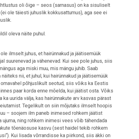
tlustus oli õige – seos (sarnasus) on ka sisuliselt
(ei ole täiesti juhuslik kokkusattumus), aga see ei
uslik.
ildil oleva näite puhul.
 ole ilmselt juhus, et hairünnakud ja jäätisemüük
jal suurenevad ja vähenevad. Kui see pole juhus, siis
 mängus aga miski muu, mis mängu juhib. Saab
 näiteks nii, et juhul, kui hairünnakud ja jäätisemüük
 omavahel põhjuslikult seotud, siis võiks ka Eestis
innes paar korda enne mõelda, kui jäätist osta. Võiks
a ka uurida välja, kas hairünnakute arv kasvas pärast
leiutamist. Tegelikult on siin mõjutaks ilmselt hoopis
uu – soojem ilm paneb inimesed rohkem jäätist
a ujuma, ning rohkem inimesi vees võib tähendada
akute tõenäosuse kasvu (sest haidel tekib rohkem
si“). Kui lisada võrrandisse ka piirkond, siis äkki on