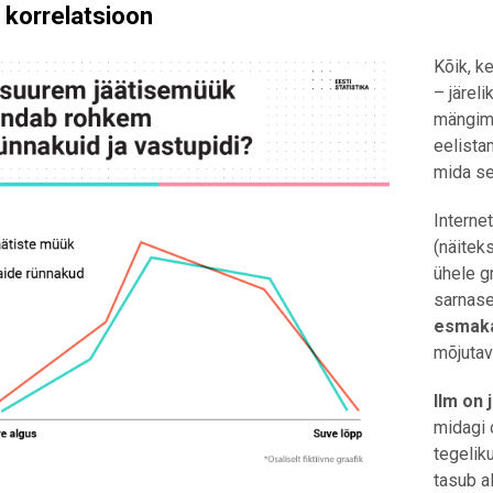
 korrelatsioon
Kõik, k
– järeli
mängimi
eelista
mida se
Internet
(näitek
ühele g
sarnased
esmaka
mõjutav
Ilm on 
midagi 
tegelik
tasub a