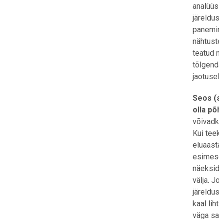
analüüs
järeldu
panemin
nähtust
teatud 
tõlgend
jaotusel
Seos (s
olla põ
võivadk
Kui tee
eluaast
esimese
näeksid
välja. 
järeldu
kaal li
väga sa