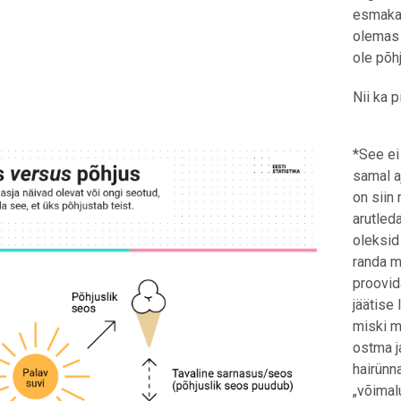
esmakah
olemas 
ole põhj
Nii ka p
*See ei
samal a
on siin
arutleda
oleksid
randa m
proovid
jäätise 
miski m
ostma j
hairünn
„võimalu