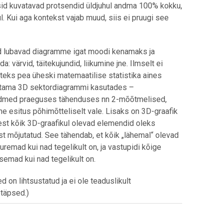
sid kuvatavad protsendid üldjuhul andma 100% kokku,
l. Kui aga kontekst vajab muud, siis ei pruugi see
d lubavad diagramme igat moodi kenamaks ja
: värvid, täitekujundid, liikumine jne. Ilmselt ei
iteks pea üheski matemaatilise statistika aines
tama 3D sektordiagrammi kasutades –
ndmed praeguses tähenduses nn 2-mõõtmelised,
ne esitus põhimõtteliselt vale. Lisaks on 3D-graafik
sest kõik 3D-graafikul olevad elemendid oleks
st mõjutatud. See tähendab, et kõik „lähemal“ olevad
remad kui nad tegelikult on, ja vastupidi kõige
semad kui nad tegelikult on.
d on lihtsustatud ja ei ole teaduslikult
täpsed.)