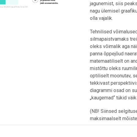
jagunemist, siis peak
nagu ülemisel graafiku
olla vajalik.
Tehnilised võimaluse
silmapaistvamaks treida
oleks võimalik aga nä
panna õppejõud naera
matemaatiliselt on a
mistõttu oleks ruumili
optiliselt moonutav, 
tekkivast perspektiivi
diagrammi osad on suu
„kaugemad“ tükid väik
(NB! Siinsed selgituse
maksimaalselt mõiste