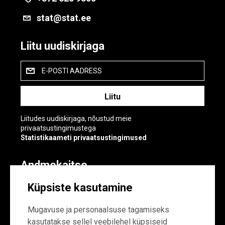
stat@stat.ee
Liitu uudiskirjaga
E-POSTI AADRESS
Liitudes uudiskirjaga, nõustud meie
privaatsustingimustega
Statistikaameti privaatsustingimused
Andmekaitse
Andmekaitse
Küpsiste kasutamine
Küpsiste sätted
Mugavuse ja personaalsuse tagamiseks
kasutatakse sellel veebilehel küpsiseid