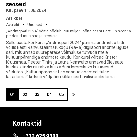
seoseid
Kuupäev 11.06.2024
Artikkel
Avaleht
Uudised
„Andmepärl 2024“ võitja sõelub 700 miljoni sõna seast Eesti ühiskonna
peidetud mustreid ja seoseid
Selle aasta konkursi „Andmepärl 2024“ parima andmeloo tiitli
võitis Eesti Rahvusraamatukogu (RaRa) digilabori andmelugude
sari, mis annab suurepärase võimaluse tutvuda meie
kultuuripärandiga andmete kaudu. Konkursi võitjad Krister
Kruusmaa, Peeter Tinits ja Laura Nemvalts annavad ülevaate,
kuidas sündis nii rahva kui ka žürii lemmikuks kujunenud
võidutöö. „Kultuuripärandist on saanud andmed, tulge
kasutama!" kutsub võitjatiim kõiki uusi huvilisi uudistama.
01
02
03
04
05
Kontaktid
+372 625 9300