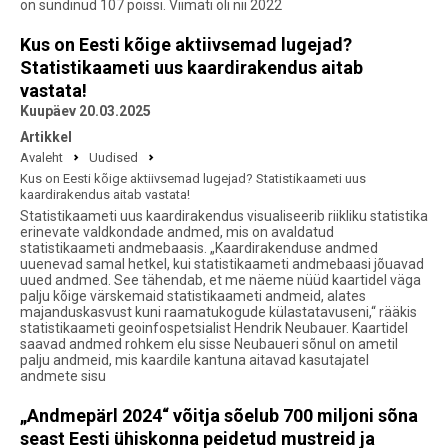
on sündinud 107 poissi. Viimati oli nii 2022
Kus on Eesti kõige aktiivsemad lugejad?
Statistikaameti uus kaardirakendus aitab
vastata!
Kuupäev 20.03.2025
Artikkel
Avaleht
Uudised
Kus on Eesti kõige aktiivsemad lugejad? Statistikaameti uus
kaardirakendus aitab vastata!
Statistikaameti uus kaardirakendus visualiseerib riikliku statistika
erinevate valdkondade andmed, mis on avaldatud
statistikaameti andmebaasis. „Kaardirakenduse andmed
uuenevad samal hetkel, kui statistikaameti andmebaasi jõuavad
uued andmed. See tähendab, et me näeme nüüd kaartidel väga
palju kõige värskemaid statistikaameti andmeid, alates
majanduskasvust kuni raamatukogude külastatavuseni,“ rääkis
statistikaameti geoinfospetsialist Hendrik Neubauer. Kaartidel
saavad andmed rohkem elu sisse Neubaueri sõnul on ametil
palju andmeid, mis kaardile kantuna aitavad kasutajatel
andmete sisu
„Andmepärl 2024“ võitja sõelub 700 miljoni sõna
seast Eesti ühiskonna peidetud mustreid ja