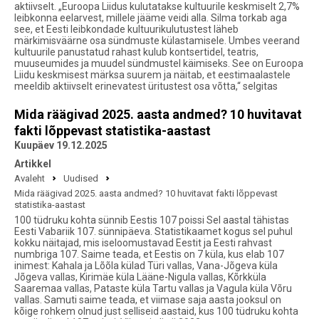
aktiivselt. „Euroopa Liidus kulutatakse kultuurile keskmiselt 2,7%
leibkonna eelarvest, millele jääme veidi alla. Silma torkab aga
see, et Eesti leibkondade kultuurikulutustest läheb
märkimisväärne osa sündmuste külastamisele. Umbes veerand
kultuurile panustatud rahast kulub kontsertidel, teatris,
muuseumides ja muudel sündmustel käimiseks. See on Euroopa
Liidu keskmisest märksa suurem ja näitab, et eestimaalastele
meeldib aktiivselt erinevatest üritustest osa võtta,“ selgitas
Mida räägivad 2025. aasta andmed? 10 huvitavat
fakti lõppevast statistika-aastast
Kuupäev 19.12.2025
Artikkel
Avaleht
Uudised
Mida räägivad 2025. aasta andmed? 10 huvitavat fakti lõppevast
statistika-aastast
100 tüdruku kohta sünnib Eestis 107 poissi Sel aastal tähistas
Eesti Vabariik 107. sünnipäeva. Statistikaamet kogus sel puhul
kokku näitajad, mis iseloomustavad Eestit ja Eesti rahvast
numbriga 107. Saime teada, et Eestis on 7 küla, kus elab 107
inimest: Kahala ja Lõõla külad Türi vallas, Vana-Jõgeva küla
Jõgeva vallas, Kirimäe küla Lääne-Nigula vallas, Kõrkküla
Saaremaa vallas, Pataste küla Tartu vallas ja Vagula küla Võru
vallas. Samuti saime teada, et viimase saja aasta jooksul on
kõige rohkem olnud just selliseid aastaid, kus 100 tüdruku kohta