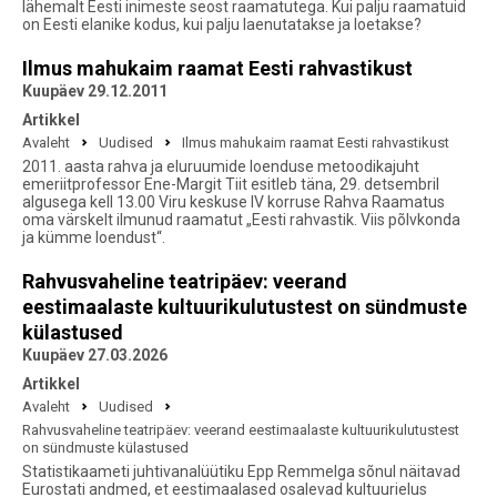
lähemalt Eesti inimeste seost raamatutega. Kui palju raamatuid
on Eesti elanike kodus, kui palju laenutatakse ja loetakse?
Ilmus mahukaim raamat Eesti rahvastikust
Kuupäev 29.12.2011
Artikkel
Avaleht
Uudised
Ilmus mahukaim raamat Eesti rahvastikust
2011. aasta rahva ja eluruumide loenduse metoodikajuht
emeriitprofessor Ene-Margit Tiit esitleb täna, 29. detsembril
algusega kell 13.00 Viru keskuse IV korruse Rahva Raamatus
oma värskelt ilmunud raamatut „Eesti rahvastik. Viis põlvkonda
ja kümme loendust“.
Rahvusvaheline teatripäev: veerand
eestimaalaste kultuurikulutustest on sündmuste
külastused
Kuupäev 27.03.2026
Artikkel
Avaleht
Uudised
Rahvusvaheline teatripäev: veerand eestimaalaste kultuurikulutustest
on sündmuste külastused
Statistikaameti juhtivanalüütiku Epp Remmelga sõnul näitavad
Eurostati andmed, et eestimaalased osalevad kultuurielus