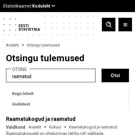
Avaleht
Otsingu tulemused
Otsingu tulemused
OTSING
Kogu lehelt
Uudistest
Raamatukogud ja raamatud
Valdkond
Avaleht
Kultuur
Raamatukogud ja raamatud
Raamatukogudel on ühiskonnas tähtis roll: säilitada