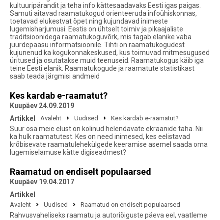
kultuuripärandit ja teha info kättesaadavaks Eesti igas paigas.
Samuti aitavad raamatukogud orienteeruda infoühiskonnas,
toetavad elukestvat õpet ning kujundavad inimeste
lugemisharjumusi. Eestis on ühtselt toimiv ja pikaajaliste
traditsioonidega raamatukoguvõrk, mis tagab elanike vaba
juurdepääsu informatsioonile. Tihti on raamatukogudest
kujunenud ka kogukonnakeskused, kus toimuvad mitmesugused
üritused ja osutatakse muid teenuseid. Raamatukogus käib iga
teine Eesti elanik. Raamatukogude ja raamatute statistikast
saab teada järgmisi andmeid
Kes kardab e-raamatut?
Kuupäev 24.09.2019
Artikkel
Avaleht
Uudised
Kes kardab e-raamatut?
Suur osa meie elust on kolinud helendavate ekraanide taha. Nii
ka hulk raamatutest. Kes on need inimesed, kes eelistavad
krõbisevate raamatulehekülgede keeramise asemel saada oma
lugemiselamuse kätte digiseadmest?
Raamatud on endiselt populaarsed
Kuupäev 19.04.2017
Artikkel
Avaleht
Uudised
Raamatud on endiselt populaarsed
Rahvusvaheliseks raamatu ja autoriõiguste päeva eel, vaatleme