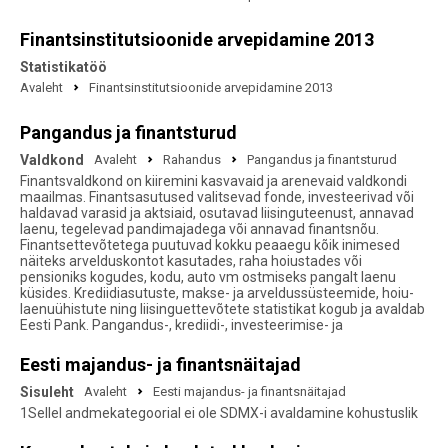
Finantsinstitutsioonide arvepidamine 2013
Statistikatöö
Avaleht
Finantsinstitutsioonide arvepidamine 2013
Pangandus ja finantsturud
Valdkond
Avaleht
Rahandus
Pangandus ja finantsturud
Finantsvaldkond on kiiremini kasvavaid ja arenevaid valdkondi
maailmas. Finantsasutused valitsevad fonde, investeerivad või
haldavad varasid ja aktsiaid, osutavad liisinguteenust, annavad
laenu, tegelevad pandimajadega või annavad finantsnõu.
Finantsettevõtetega puutuvad kokku peaaegu kõik inimesed
näiteks arvelduskontot kasutades, raha hoiustades või
pensioniks kogudes, kodu, auto vm ostmiseks pangalt laenu
küsides. Krediidiasutuste, makse- ja arveldussüsteemide, hoiu-
laenuühistute ning liisinguettevõtete statistikat kogub ja avaldab
Eesti Pank. Pangandus-, krediidi-, investeerimise- ja
Eesti majandus- ja finantsnäitajad
Sisuleht
Avaleht
Eesti majandus- ja finantsnäitajad
1Sellel andmekategoorial ei ole SDMX-i avaldamine kohustuslik