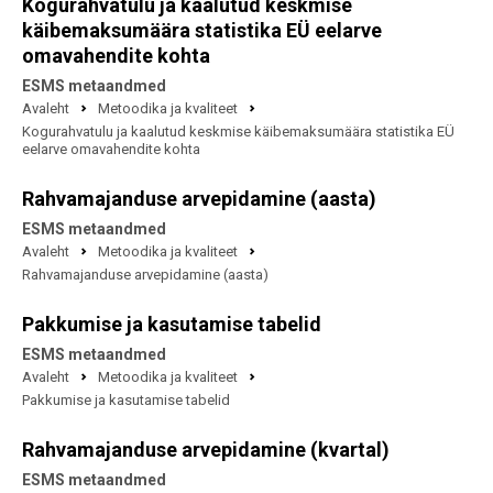
Kogurahvatulu ja kaalutud keskmise
käibemaksumäära statistika EÜ eelarve
omavahendite kohta
ESMS metaandmed
Avaleht
Metoodika ja kvaliteet
Kogurahvatulu ja kaalutud keskmise käibemaksumäära statistika EÜ
eelarve omavahendite kohta
Rahvamajanduse arvepidamine (aasta)
ESMS metaandmed
Avaleht
Metoodika ja kvaliteet
Rahvamajanduse arvepidamine (aasta)
Pakkumise ja kasutamise tabelid
ESMS metaandmed
Avaleht
Metoodika ja kvaliteet
Pakkumise ja kasutamise tabelid
Rahvamajanduse arvepidamine (kvartal)
ESMS metaandmed