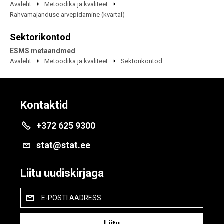
Avaleht
Metoodika ja kvaliteet
Rahvamajanduse arvepidamine (kvartal)
Sektorikontod
ESMS metaandmed
Avaleht
Metoodika ja kvaliteet
Sektorikontod
Kontaktid
+372 625 9300
stat@stat.ee
Liitu uudiskirjaga
E-POSTI AADRESS