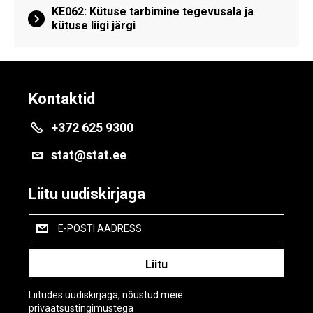
KE062: Kütuse tarbimine tegevusala ja
kütuse liigi järgi
Kontaktid
+372 625 9300
stat@stat.ee
Liitu uudiskirjaga
E-POSTI AADRESS
Liitudes uudiskirjaga, nõustud meie
privaatsustingimustega