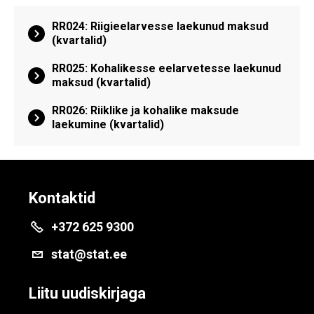
RR024: Riigieelarvesse laekunud maksud
(kvartalid)
RR025: Kohalikesse eelarvetesse laekunud
maksud (kvartalid)
RR026: Riiklike ja kohalike maksude
laekumine (kvartalid)
Kontaktid
+372 625 9300
stat@stat.ee
Liitu uudiskirjaga