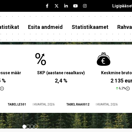
Ligipääse
tistikat
Esita andmeid
Statistikaamet
Rahva
aesuse määr
SKP (aastane reaalkasv)
Keskmine bruto
5 %
2,4 %
2 135 eu
6,2%
TABEL LES01
I KVARTAL 2026
TABEL RAA0012
I KVARTAL 2026