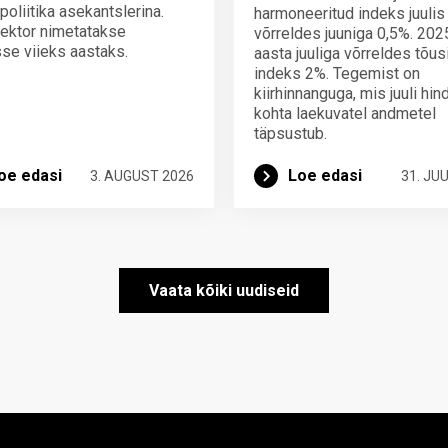
poliitika asekantslerina.
harmoneeritud indeks juulis
ektor nimetatakse
võrreldes juuniga 0,5%. 202
se viieks aastaks.
aasta juuliga võrreldes tõus
indeks 2%. Tegemist on
kiirhinnanguga, mis juuli hi
kohta laekuvatel andmetel
täpsustub.
oe edasi
Loe edasi
3. AUGUST 2026
31. JUU
Vaata kõiki uudiseid