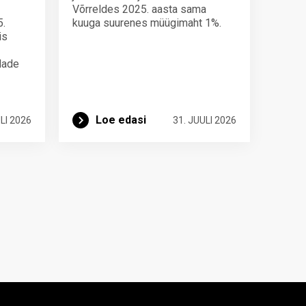
Võrreldes 2025. aasta sama
5.
kuuga suurenes müügimaht 1%.
is
ndade
Loe edasi
LI 2026
31. JUULI 2026