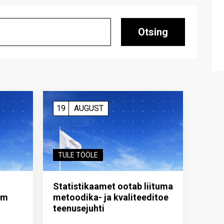
Otsing
19
AUGUST
TULE TÖÖLE
Statistikaamet ootab liituma
im
metoodika- ja kvaliteeditoe
teenuse­juhti