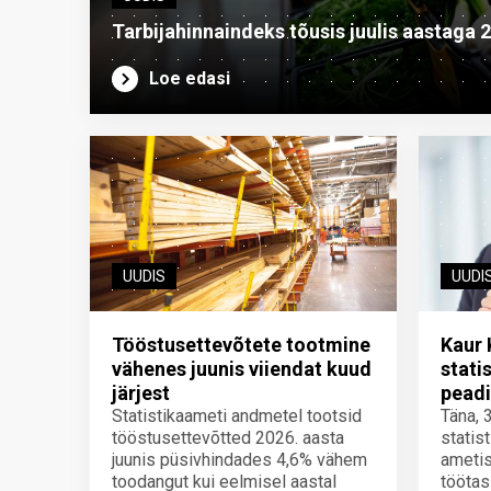
Tarbijahinnaindeks tõusis juulis aastaga 
Loe edasi
UUDIS
UUDI
Tööstusettevõtete tootmine
Kaur 
vähenes juunis viiendat kuud
stati
järjest
peadi
Statistikaameti andmetel tootsid
Täna, 
tööstusettevõtted 2026. aasta
statis
juunis püsivhindades 4,6% vähem
ametis
toodangut kui eelmisel aastal
töötas