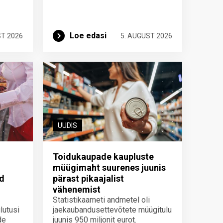
Loe edasi
ST 2026
5. AUGUST 2026
UUDIS
Toidukaupade kaupluste
müügimaht suurenes juunis
id
pärast pikaajalist
vähenemist
Statistikaameti andmetel oli
lutusi
jaekaubandusettevõtete müügitulu
de
juunis 950 miljonit eurot.