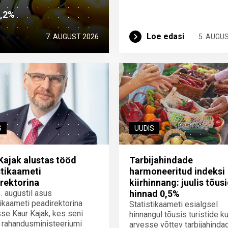
2,2%
Loe edasi
7. AUGUST 2026
5. AUGU
S
UUDIS
Kajak alustas tööd
Tarbijahindade
stikaameti
harmoneeritud indeksi
rektorina
kiirhinnang: juulis tõus
3. augustil asus
hinnad 0,5%
tikaameti peadirektorina
Statistikaameti esialgsel
se Kaur Kajak, kes seni
hinnangul tõusis turistide ku
 rahandusministeeriumi
arvesse võttev tarbijahinda