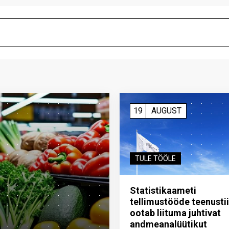
19
AUGUST
TULE TÖÖLE
Statistikaameti
tellimustööde teenusti
ootab liituma ­juhtivat
andme­analüütikut