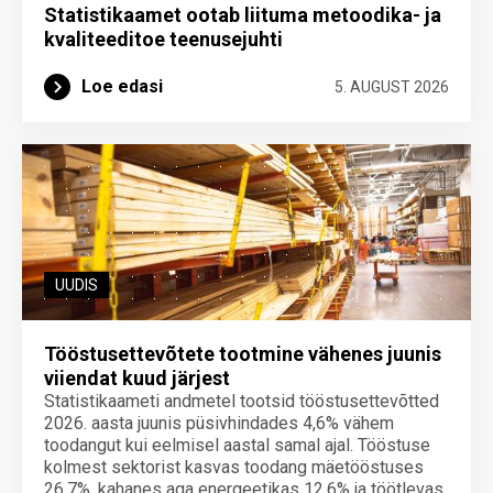
Statistikaamet ootab liituma metoodika- ja
kvaliteeditoe teenuse­juhti
Loe edasi
5. AUGUST 2026
UUDIS
Tööstusettevõtete tootmine vähenes juunis
viiendat kuud järjest
Statistikaameti andmetel tootsid tööstusettevõtted
2026. aasta juunis püsivhindades 4,6% vähem
toodangut kui eelmisel aastal samal ajal. Tööstuse
kolmest sektorist kasvas toodang mäetööstuses
26,7%, kahanes aga energeetikas 12,6% ja töötlevas