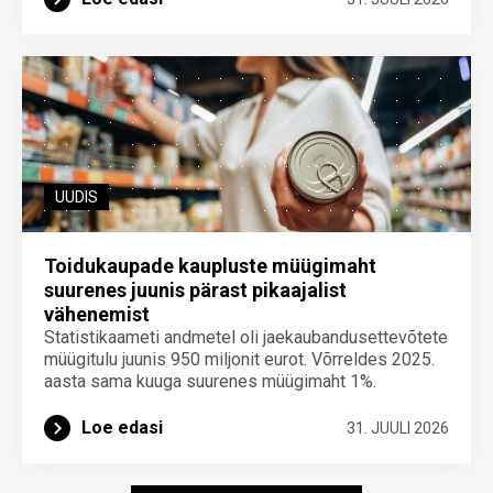
UUDIS
Toidukaupade kaupluste müügimaht
suurenes juunis pärast pikaajalist
vähenemist
Statistikaameti andmetel oli jaekaubandusettevõtete
müügitulu juunis 950 miljonit eurot. Võrreldes 2025.
aasta sama kuuga suurenes müügimaht 1%.
Loe edasi
31. JUULI 2026