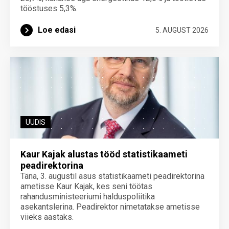
tööstuses 5,3%.
Loe edasi
5. AUGUST 2026
UUDIS
Kaur Kajak alustas tööd statistikaameti
peadirektorina
Täna, 3. augustil asus statistikaameti peadirektorina
ametisse Kaur Kajak, kes seni töötas
rahandusministeeriumi halduspoliitika
asekantslerina. Peadirektor nimetatakse ametisse
viieks aastaks.