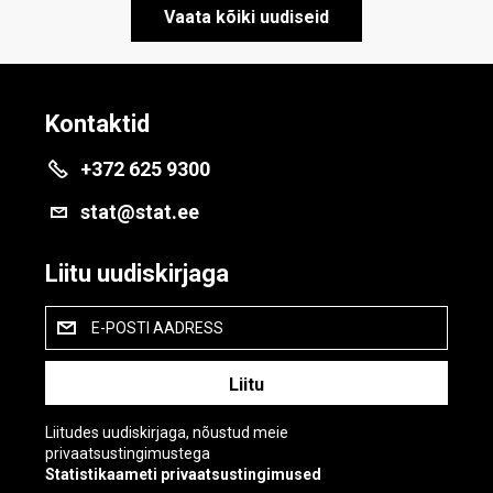
Vaata kõiki uudiseid
Kontaktid
+372 625 9300
stat@stat.ee
Liitu uudiskirjaga
E-POSTI AADRESS
Liitudes uudiskirjaga, nõustud meie
privaatsustingimustega
Statistikaameti privaatsustingimused