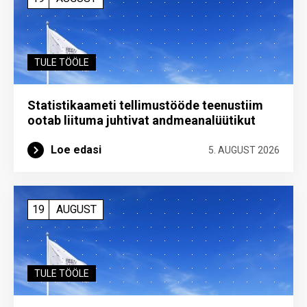
TULE TÖÖLE
Statistikaameti tellimustööde teenustiim
ootab liituma ­juhtivat andme­analüütikut
Loe edasi
5. AUGUST 2026
19
AUGUST
TULE TÖÖLE