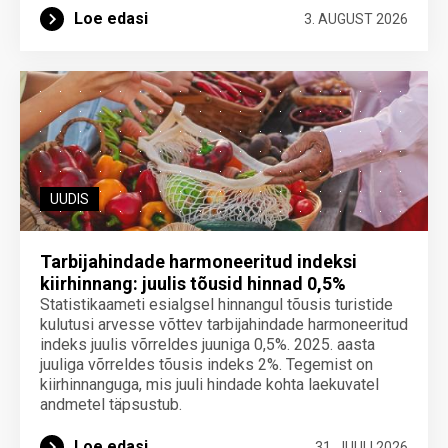
Loe edasi
3. AUGUST 2026
UUDIS
Tarbijahindade harmoneeritud indeksi
kiirhinnang: juulis tõusid hinnad 0,5%
Statistikaameti esialgsel hinnangul tõusis turistide
kulutusi arvesse võttev tarbijahindade harmoneeritud
indeks juulis võrreldes juuniga 0,5%. 2025. aasta
juuliga võrreldes tõusis indeks 2%. Tegemist on
kiirhinnanguga, mis juuli hindade kohta laekuvatel
andmetel täpsustub.
Loe edasi
31. JUULI 2026