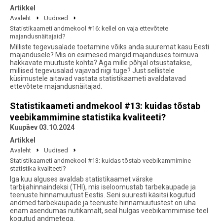
Artikkel
Avaleht
Uudised
Statistikaameti andmekool #16: kellel on vaja ettevõtete
majandusnäitajaid?
Milliste tegevusalade toetamine võiks anda suuremat kasu Eesti
majandusele? Mis on esimesed märgid majanduses toimuva
hakkavate muutuste kohta? Aga mille põhjal otsustatakse,
millised tegevusalad vajavad riigi tuge? Just sellistele
küsimustele aitavad vastata statistikaameti avaldatavad
ettevõtete majandusnäitajad.
Statistikaameti andmekool #13: kuidas tõstab
veebikammimine statistika kvaliteeti?
Kuupäev 03.10.2024
Artikkel
Avaleht
Uudised
Statistikaameti andmekool #13: kuidas tõstab veebikammimine
statistika kvaliteeti?
Iga kuu alguses avaldab statistikaamet värske
tarbijahinnaindeksi (THI), mis iseloomustab tarbekaupade ja
teenuste hinnamuutust Eestis. Seni suuresti käsitsi kogutud
andmed tarbekaupade ja teenuste hinnamuutustest on üha
enam asendumas nutikamalt, seal hulgas veebikammimise teel
kogutud andmetega.