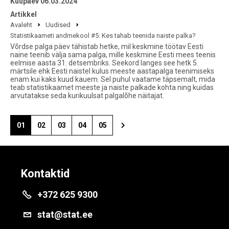
Kuupäev 06.03.2024
Artikkel
Avaleht
Uudised
Statistikaameti andmekool #5: Kes tahab teenida naiste palka?
Võrdse palga päev tähistab hetke, mil keskmine töötav Eesti
naine teenib välja sama palga, mille keskmine Eesti mees teenis
eelmise aasta 31. detsembriks. Seekord langes see hetk 5.
märtsile ehk Eesti naistel kulus meeste aastapalga teenimiseks
enam kui kaks kuud kauem. Sel puhul vaatame täpsemalt, mida
teab statistikaamet meeste ja naiste palkade kohta ning kuidas
arvutatakse seda kurikuulsat palgalõhe näitajat.
01
02
03
04
05
Kontaktid
+372 625 9300
stat@stat.ee