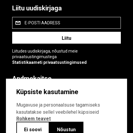
Liitu uudiskirjaga
E-POSTI AADRESS
Liitudes uudiskirjaga, nõustud meie
privaatsustingimustega
Statistikaameti privaatsustingimused
Andmekaitse
Andmekaitse
Küpsiste kasutamine
Küpsiste sätted
Mugavuse ja personaalsuse tagamiseks
kasutatakse sellel veebilehel küpsiseid
Rohkem teavet
Ei soovi
Nõustun