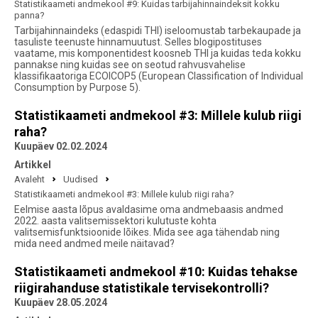
Statistikaameti andmekool #9: Kuidas tarbijahinnaindeksit kokku
panna?
Tarbijahinnaindeks (edaspidi THI) iseloomustab tarbekaupade ja
tasuliste teenuste hinnamuutust. Selles blogipostituses
vaatame, mis komponentidest koosneb THI ja kuidas teda kokku
pannakse ning kuidas see on seotud rahvusvahelise
klassifikaatoriga ECOICOP5 (European Classification of Individual
Consumption by Purpose 5).
Statistikaameti andmekool #3: Millele kulub riigi
raha?
Kuupäev 02.02.2024
Artikkel
Avaleht
Uudised
Statistikaameti andmekool #3: Millele kulub riigi raha?
Eelmise aasta lõpus avaldasime oma andmebaasis andmed
2022. aasta valitsemissektori kulutuste kohta
valitsemisfunktsioonide lõikes. Mida see aga tähendab ning
mida need andmed meile näitavad?
Statistikaameti andmekool #10: Kuidas tehakse
riigirahanduse statistikale tervisekontrolli?
Kuupäev 28.05.2024