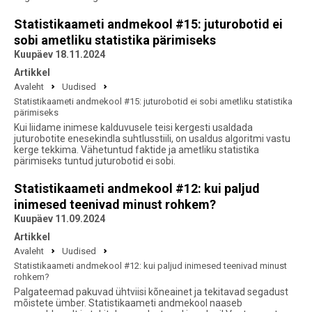
Statistikaameti andmekool #15: juturobotid ei
sobi ametliku statistika pärimiseks
Kuupäev 18.11.2024
Artikkel
Avaleht
Uudised
Statistikaameti andmekool #15: juturobotid ei sobi ametliku statistika
pärimiseks
Kui liidame inimese kalduvusele teisi kergesti usaldada
juturobotite enesekindla suhtlusstiili, on usaldus algoritmi vastu
kerge tekkima. Vähetuntud faktide ja ametliku statistika
pärimiseks tuntud juturobotid ei sobi.
Statistikaameti andmekool #12: kui paljud
inimesed teenivad minust rohkem?
Kuupäev 11.09.2024
Artikkel
Avaleht
Uudised
Statistikaameti andmekool #12: kui paljud inimesed teenivad minust
rohkem?
Palgateemad pakuvad ühtviisi kõneainet ja tekitavad segadust
mõistete ümber. Statistikaameti andmekool naaseb