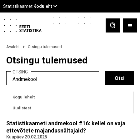
Avaleht
Otsingu tulemused
Otsingu tulemused
OTSING
Kogu lehelt
Uudistest
Statistikaameti andmekool #16: kellel on vaja
ettevõtete majandusnäitajaid?
Kuupäev 20.02.2025