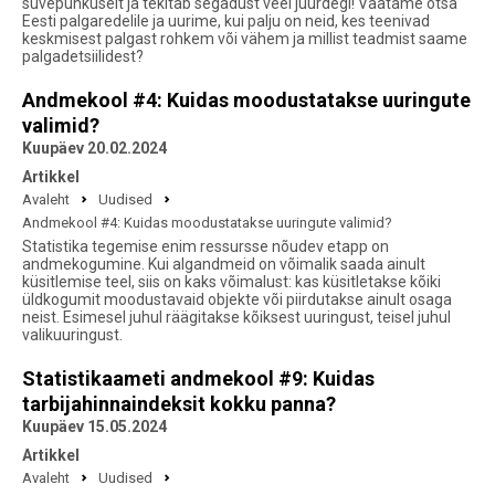
suvepuhkuselt ja tekitab segadust veel juurdegi! Vaatame otsa
Eesti palgaredelile ja uurime, kui palju on neid, kes teenivad
keskmisest palgast rohkem või vähem ja millist teadmist saame
palgadetsiilidest?
Andmekool #4: Kuidas moodustatakse uuringute
valimid?
Kuupäev 20.02.2024
Artikkel
Avaleht
Uudised
Andmekool #4: Kuidas moodustatakse uuringute valimid?
Statistika tegemise enim ressursse nõudev etapp on
andmekogumine. Kui algandmeid on võimalik saada ainult
küsitlemise teel, siis on kaks võimalust: kas küsitletakse kõiki
üldkogumit moodustavaid objekte või piirdutakse ainult osaga
neist. Esimesel juhul räägitakse kõiksest uuringust, teisel juhul
valikuuringust.
Statistikaameti andmekool #9: Kuidas
tarbijahinnaindeksit kokku panna?
Kuupäev 15.05.2024
Artikkel
Avaleht
Uudised