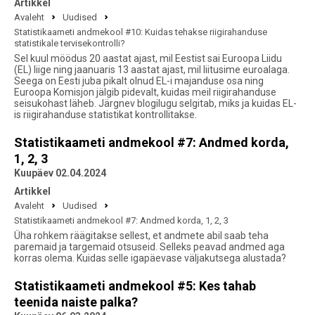
Artikkel
Avaleht
Uudised
Statistikaameti andmekool #10: Kuidas tehakse riigirahanduse
statistikale tervisekontrolli?
Sel kuul möödus 20 aastat ajast, mil Eestist sai Euroopa Liidu
(EL) liige ning jaanuaris 13 aastat ajast, mil liitusime euroalaga.
Seega on Eesti juba pikalt olnud EL-i majanduse osa ning
Euroopa Komisjon jälgib pidevalt, kuidas meil riigirahanduse
seisukohast läheb. Järgnev blogilugu selgitab, miks ja kuidas EL-
is riigirahanduse statistikat kontrollitakse.
Statistikaameti andmekool #7: Andmed korda,
1, 2, 3
Kuupäev 02.04.2024
Artikkel
Avaleht
Uudised
Statistikaameti andmekool #7: Andmed korda, 1, 2, 3
Üha rohkem räägitakse sellest, et andmete abil saab teha
paremaid ja targemaid otsuseid. Selleks peavad andmed aga
korras olema. Kuidas selle igapäevase väljakutsega alustada?
Statistikaameti andmekool #5: Kes tahab
teenida naiste palka?