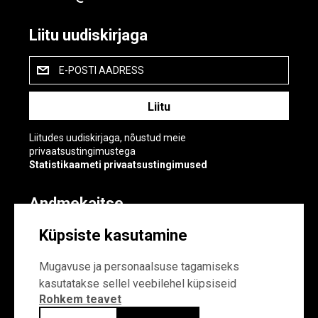
Liitu uudiskirjaga
E-POSTI AADRESS
Liitudes uudiskirjaga, nõustud meie
privaatsustingimustega
Statistikaameti privaatsustingimused
Andmekaitse
Andmekaitse
Küpsiste kasutamine
Küpsiste sätted
Mugavuse ja personaalsuse tagamiseks
kasutatakse sellel veebilehel küpsiseid
Rohkem teavet