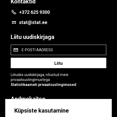
Kontaktid
+372 625 9300
stat@stat.ee
Liitu uudiskirjaga
E-POSTI AADRESS
Liitudes uudiskirjaga, nõustud meie
privaatsustingimustega
Statistikaameti privaatsustingimused
Andmekaitse
Andmekaitse
Küpsiste kasutamine
Küpsiste sätted