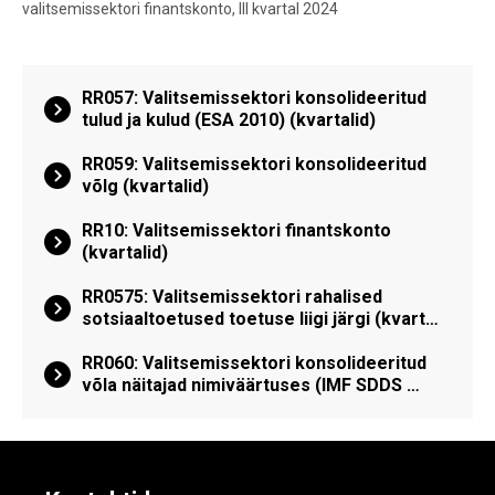
valitsemissektori finantskonto, III kvartal 2024
RR057: Valitsemissektori konsolideeritud
tulud ja kulud (ESA 2010) (kvartalid)
RR059: Valitsemissektori konsolideeritud
võlg (kvartalid)
RR10: Valitsemissektori finantskonto
(kvartalid)
RR0575: Valitsemissektori rahalised
sotsiaaltoetused toetuse liigi järgi (kvart…
RR060: Valitsemissektori konsolideeritud
võla näitajad nimiväärtuses (IMF SDDS …