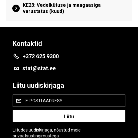
KE23: Vedelkütuse ja maagaasiga
varustatus (kuud)
Kontaktid
+372 625 9300
stat@stat.ee
Liitu uudiskirjaga
E-POSTI AADRESS
Liitudes uudiskirjaga, nõustud meie
privaatsustingimustega