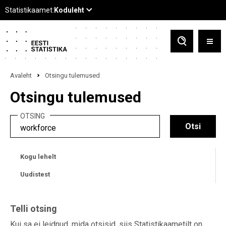
Avaleht
Otsingu tulemused
Otsingu tulemused
OTSING
Kogu lehelt
Uudistest
Telli otsing
Kui sa ei leidnud, mida otsisid, siis Statistikaametilt on