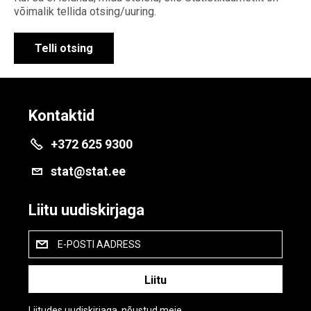
võimalik tellida otsing/uuring.
Telli otsing
Kontaktid
+372 625 9300
stat@stat.ee
Liitu uudiskirjaga
E-POSTI AADRESS
Liitudes uudiskirjaga, nõustud meie