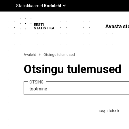
Avasta sta
Avaleht
Otsingu tulemused
Otsingu tulemused
OTSING
Kogu lehelt