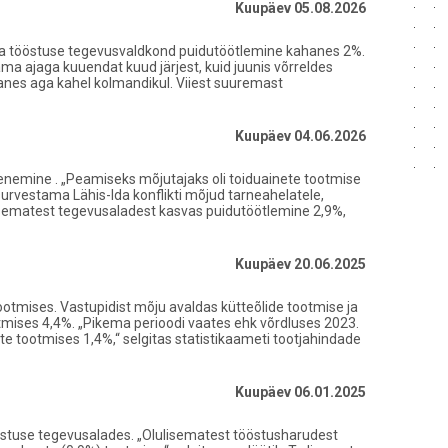
Kuupäev 05.08.2026
tleva tööstuse tegevusvaldkond puidutöötlemine kahanes 2%.
a ajaga kuuendat kuud järjest, kuid juunis võrreldes
anes aga kahel kolmandikul. Viiest suuremast
Kuupäev 04.06.2026
vähenemine . „Peamiseks mõjutajaks oli toiduainete tootmise
urvestama Lähis-Ida konflikti mõjud tarneahelatele,
ulisematest tegevusaladest kasvas puidutöötlemine 2,9%,
Kuupäev 20.06.2025
otmises. Vastupidist mõju avaldas kütteõlide tootmise ja
tmises 4,4%. „Pikema perioodi vaates ehk võrdluses 2023.
e tootmises 1,4%,“ selgitas statistikaameti tootjahindade
Kuupäev 06.01.2025
ööstuse tegevusalades. „Olulisematest tööstusharudest