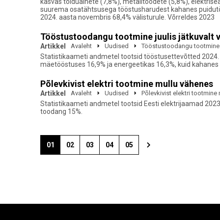
kasvas toiduainete (7,8%), metalltoodete (5,8%), elektrise
suurema osatähtsusega tööstusharudest kahanes puidutöö
2024. aasta novembris 68,4% välisturule. Võrreldes 2023
Tööstustoodangu tootmine juulis jätkuvalt 
Artikkel
Avaleht
Uudised
Tööstustoodangu tootmine j
Statistikaameti andmetel tootsid tööstusettevõtted 2024
mäetööstuses 16,9% ja energeetikas 16,3%, kuid kahanes 
Põlevkivist elektri tootmine mullu vähenes
Artikkel
Avaleht
Uudised
Põlevkivist elektri tootmine
Statistikaameti andmetel tootsid Eesti elektrijaamad 2023
toodang 15%.
01
02
03
04
05