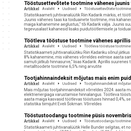
Tööstusettevõtete tootmine vähenes juunis v
Artikkel
Avaleht
Uudised
Tööstusettevõtete tootmine 
Statistikaameti juhtivanalüütik Riin Kadarik märkis, et t
Juunis vähenes taas ka toiduainete tootmine, mis kahanes
maiga kahanemine aeglustus,“ tõi Kadarik välja. Juunis s
tegevusalast kahanesid lisaks puidutöötlemisele ja toidua
Töötleva tööstuse tootmine vähenes aprilli
Artikkel
Avaleht
Uudised
Töötleva tööstuse tootmine
Statistikaameti juhtivanalüütiku Riin Kadariku sõnul jätku
8% kahanemine, mis vähenes võrreldes eelmise aasta sama 
samuti jätkub hinnasurve,“ lisas Kadarik. Aprillis suurene
metalltoodete tootmine 6,5% ning arvutite
Tootjahinnaindeksit mõjutas mais enim puid
Artikkel
Avaleht
Uudised
Tootjahinnaindeksit mõjuta
Mais mõjutas tootjahinnaindeksit võrreldes 2024. aasta ma
elektrienergiaga varustamise hinnalangus. Töötleva tööst
aasta maiga kasvasid töötlevas tööstuses hinnad 0,4%, sea
statistika tiimijuht Eveli Šokman. Võrreldes
Tööstustoodangu tootmine püsis novembris
Artikkel
Avaleht
Uudised
Tööstustoodangu tootmine 
Statistikaameti juhtivanalüütik Helle Bunder selgitas, e