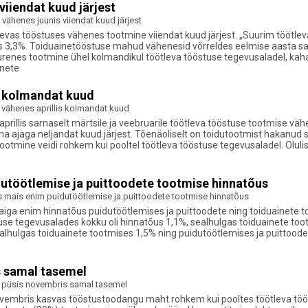
iiendat kuud järjest
vähenes juunis viiendat kuud järjest
öötlevas tööstuses vähenes tootmine viiendat kuud järjest. „Suurim töö
 3,3%. Toiduainetööstuse mahud vähenesid võrreldes eelmise aasta sam
uurenes tootmine ühel kolmandikul töötleva tööstuse tegevusaladel, kah
inete
s kolmandat kuud
 vähenes aprillis kolmandat kuud
s aprillis sarnaselt märtsile ja veebruarile töötleva tööstuse tootmise 
ajaga neljandat kuud järjest. Tõenäoliselt on toidutootmist hakanud s
s tootmine veidi rohkem kui pooltel töötleva tööstuse tegevusaladel. Ol
utöötlemise ja puittoodete tootmise hinnatõus
s mais enim puidutöötlemise ja puittoodete tootmise hinnatõus
iga enim hinnatõus puidutöötlemises ja puittoodete ning toiduainete to
use tegevusalades kokku oli hinnatõus 1,1%, sealhulgas toiduainete too
lhulgas toiduainete tootmises 1,5% ning puidutöötlemises ja puittoodet
 samal tasemel
püsis novembris samal tasemel
t novembris kasvas tööstustoodangu maht rohkem kui pooltes töötleva t