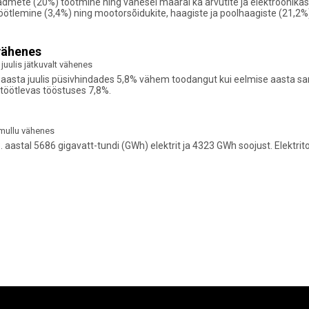
admete (20%) tootmine ning vähesel määral ka arvutite ja elektroonikase
tlemine (3,4%) ning mootorsõidukite, haagiste ja poolhaagiste (21,2%
vähenes
uulis jätkuvalt vähenes
. aasta juulis püsivhindades 5,8% vähem toodangut kui eelmise aasta s
töötlevas tööstuses 7,8%.
 mullu vähenes
. aastal 5686 gigavatt-tundi (GWh) elektrit ja 4323 GWh soojust. Elekt