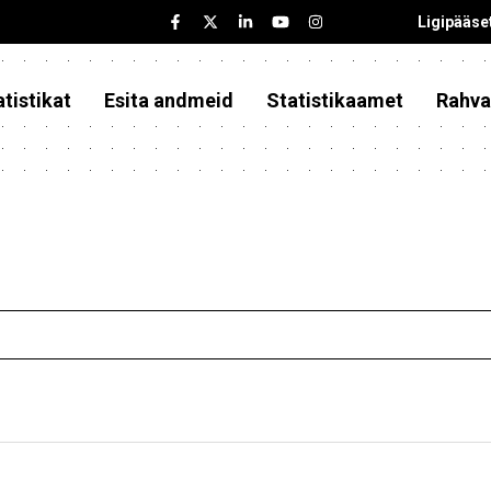
Ligipääse
tistikat
Esita andmeid
Statistikaamet
Rahva