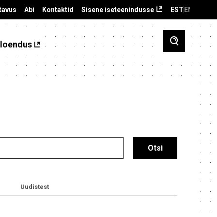
tavus
Abi
Kontaktid
Sisene iseteenindusse
EST
ENG
loendus
Uudistest