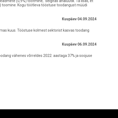
admete (0,9%) tootmine,“ selgitas analüütik. Ta lisas, et
) toomine. Kogu töötleva tööstuse toodangust müüdi
Kuupäev 04.09.2024
amas kuus. Tööstuse kolmest sektorist kasvas toodang
Kuupäev 06.09.2024
ritoodang vähenes võrreldes 2022. aastaga 37% ja soojuse