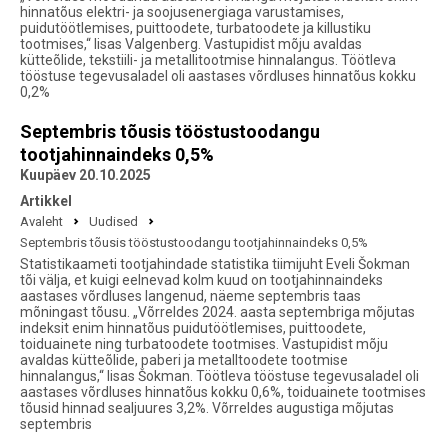
hinnatõus elektri- ja soojusenergiaga varustamises,
puidutöötlemises, puittoodete, turbatoodete ja killustiku
tootmises,“ lisas Valgenberg. Vastupidist mõju avaldas
kütteõlide, tekstiili- ja metallitootmise hinnalangus. Töötleva
tööstuse tegevusaladel oli aastases võrdluses hinnatõus kokku
0,2%
Septembris tõusis tööstustoodangu
tootjahinnaindeks 0,5%
Kuupäev 20.10.2025
Artikkel
Avaleht
Uudised
Septembris tõusis tööstustoodangu tootjahinnaindeks 0,5%
Statistikaameti tootjahindade statistika tiimijuht Eveli Šokman
tõi välja, et kuigi eelnevad kolm kuud on tootjahinnaindeks
aastases võrdluses langenud, näeme septembris taas
mõningast tõusu. „Võrreldes 2024. aasta septembriga mõjutas
indeksit enim hinnatõus puidutöötlemises, puittoodete,
toiduainete ning turbatoodete tootmises. Vastupidist mõju
avaldas kütteõlide, paberi ja metalltoodete tootmise
hinnalangus,“ lisas Šokman. Töötleva tööstuse tegevusaladel oli
aastases võrdluses hinnatõus kokku 0,6%, toiduainete tootmises
tõusid hinnad sealjuures 3,2%. Võrreldes augustiga mõjutas
septembris