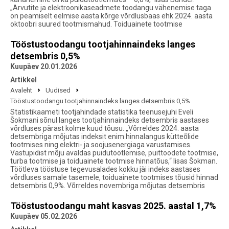
„Arvutite ja elektroonikaseadmete toodangu vähenemise taga
on peamiselt eelmise aasta kõrge võrdlusbaas ehk 2024. aasta
oktoobri suured tootmismahud. Toiduainete tootmise
Tööstustoodangu tootjahinnaindeks langes
detsembris 0,5%
Kuupäev 20.01.2026
Artikkel
Avaleht
Uudised
Tööstustoodangu tootjahinnaindeks langes detsembris 0,5%
Statistikaameti tootjahindade statistika teenusejuhi Eveli
Šokmani sõnul langes tootjahinnaindeks detsembris aastases
võrdluses pärast kolme kuud tõusu. „Võrreldes 2024. aasta
detsembriga mõjutas indeksit enim hinnalangus kütteõlide
tootmises ning elektri- ja soojusenergiaga varustamises.
Vastupidist mõju avaldas puidutöötlemise, puittoodete tootmise,
turba tootmise ja toiduainete tootmise hinnatõus,“ lisas Šokman.
Töötleva tööstuse tegevusalades kokku jäi indeks aastases
võrdluses samale tasemele, toiduainete tootmises tõusid hinnad
detsembris 0,9%. Võrreldes novembriga mõjutas detsembris
Tööstustoodangu maht kasvas 2025. aastal 1,7%
Kuupäev 05.02.2026