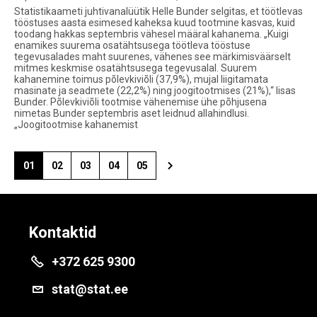
Statistikaameti juhtivanalüütik Helle Bunder selgitas, et töötlevas
tööstuses aasta esimesed kaheksa kuud tootmine kasvas, kuid
toodang hakkas septembris vähesel määral kahanema. „Kuigi
enamikes suurema osatähtsusega töötleva tööstuse
tegevusalades maht suurenes, vähenes see märkimisväärselt
mitmes keskmise osatähtsusega tegevusalal. Suurem
kahanemine toimus põlevkiviõli (37,9%), mujal liigitamata
masinate ja seadmete (22,2%) ning joogitootmises (21%),“ lisas
Bunder. Põlevkiviõli tootmise vähenemise ühe põhjusena
nimetas Bunder septembris aset leidnud allahindlusi.
„Joogitootmise kahanemist
01
02
03
04
05
Kontaktid
+372 625 9300
stat@stat.ee