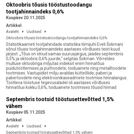
Oktoobris tõusis tööstustoodangu
tootjahinnaindeks 0,6%
Kuupäev 20.11.2025
Artikkel
Avaleht
Uudised
Oktoobris tõusis tööstustoodangu tootjahinnaindeks 0,6%
Statistikaameti tootjahindade statistika tiimijuhi Eveli Šokmani
sõnul tõusis tootjahinnaindeks aastases võrdluses teist kuud
järjest. „Tõus on olnud samas suurusjärgus, jäädes septembris
0,5% ja oktoobris 0,6% juurde,“ selgitas Šokman. Võrreldes
mulluse oktoobriga mõjutas indeksit enim hinnatõus
puidutöötlemises ja puittoodete, toiduainete ning metalltoodete
tootmises. Vastupidist mõju avaldas kütteõlide, paberi ja
pabertoodete ning elektroonikaseadmete tootmise hinnalangus.
Töötleva tööstuse tegevusaladel oli aastases võrdluses
hinnatõus kokku 0,6%, toiduainete tootmises tõusid hinnad
Septembris tootsid tööstusettevõtted 1,5%
vähem
Kuupäev 05.11.2025
Artikkel
Avaleht
Uudised
Septembris tootsid tööstusettevõtted 1,5% vähem