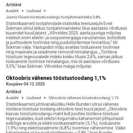
Artikkel
Avaleht
Uudised
Juunis tõusis tööstustoodangu tootjahinnaindeks 3,8%
Statistikaameti tootjahindade statistika teenusejuhi Eveli
Šokmani sõnul jätkus tootjahinnaindeksi tõus aastases võrdluses
kuuendat kuud järjest. „Võrreldes 2025. aasta juuniga mõjutas
indeksit enim elektri- ja soojusenergiaga varustamise, kütteõlide
ja puittoodete tootmise ning puidutöötlemise hinnatõus,“ tõi
Šokman välja. Vastupidist mõju avaldas toiduainete tootmise
ning masinate ja seadmete remondi hinnalangus. „Töötleva
tööstuse tegevusalade indeks kokku tõusis 2,6%, samas jätkus
toiduainete tootmise hinnalangus, mis oli aastases võrdluses
3,5%,“ lisas Šokman. Võrreldes maiga mõjutas
Oktoobris vähenes tööstustoodang 1,1%
Kuupäev 04.12.2025
Artikkel
Avaleht
Uudised
Oktoobris vähenes tööstustoodang 1,1%
Statistikaameti juhtivanalüütiku Helle Bunderi sõnul vähenes
töötleva tööstuse toodang oktoobris teist kuud järjest. „Oktoobris
kasvas tööstustoodangu maht küll pooltes töötleva tööstuse
tegevusalades, kuid sektori kogumahu kahanemist põhjustasid
eelkõige arvutite ja elektroonikaseadmete (3,1%), toiduainete
(1,9%) ning elektriseadmete (6,8%) tootmise vähenemine. Väike
kahanemine oli ka puidutöötlemises – 0,8%,“ lisas Bunder.