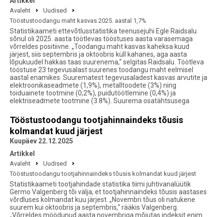
Artikkel
Avaleht
Uudised
Tööstustoodangu maht kasvas 2025. aastal 1,7%
Statistikaameti ettevõtlusstatistika teenusejuhi Egle Raidsalu
sõnul oli 2025. aasta töötlevas tööstuses aasta varasemaga
võrreldes positiivne. „Toodangu maht kasvas kaheksa kuud
järjest, siis septembris ja oktoobris küll kahanes, aga aasta
lõpukuudel hakkas taas suurenema,“ selgitas Raidsalu. Töötleva
tööstuse 23 tegevusalast suurenes toodangu maht eelmisel
aastal enamikes. Suurematest tegevusaladest kasvas arvutite ja
elektroonikaseadmete (1,9%), metalltoodete (3%) ning
toiduainete tootmine (0,2%), puidutöötlemine (0,4%) ja
elektriseadmete tootmine (3.8%). Suurema osatähtsusega
Tööstustoodangu tootjahinnaindeks tõusis
kolmandat kuud järjest
Kuupäev 22.12.2025
Artikkel
Avaleht
Uudised
Tööstustoodangu tootjahinnaindeks tõusis kolmandat kuud järjest
Statistikaameti tootjahindade statistika tiimi juhtivanalüütik
Germo Valgenberg tõi välja, et tootjahinnaindeks tõusis aastases
võrdluses kolmandat kuu järjest. „Novembri tõus oli natukene
suurem kui oktoobris ja septembris,“ rääkis Valgenberg.
„Võrreldes möödunud aasta novembriga mõjutas indeksit enim