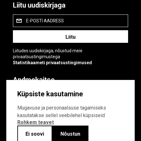
Liitu uudiskirjaga
E-POSTI AADRESS
Liitudes uudiskirjaga, nõustud meie
privaatsustingimustega
Statistikaameti privaatsustingimused
Andmekaitse
Andmekaitse
Küpsiste kasutamine
Küpsiste sätted
Mugavuse ja personaalsuse tagamiseks
kasutatakse sellel veebilehel küpsiseid
Rohkem teavet
Ei soovi
Nõustun