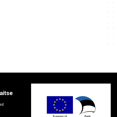
aitse
e
ted