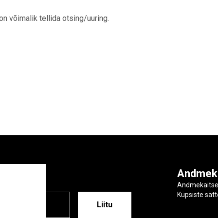
 on võimalik tellida otsing/uuring.
ga
Andmek
Andmekaits
Küpsiste sät
ESS