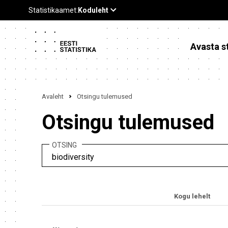
Avasta st
Avaleht
Otsingu tulemused
Otsingu tulemused
OTSING
Kogu lehelt