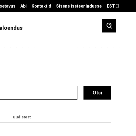
äsetavus
Abi
Kontaktid
Sisene iseteenindusse
EST
ENG
aloendus
Uudistest