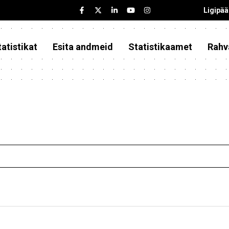
Ligipä
atistikat
Esita andmeid
Statistikaamet
Rahv