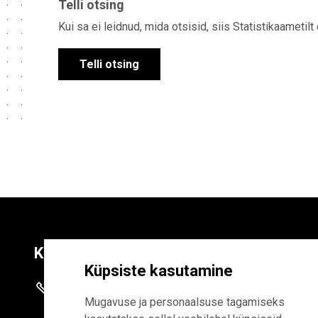
Telli otsing
Kui sa ei leidnud, mida otsisid, siis Statistikaametilt
Telli otsing
Kontaktid
Liitu uudiskirja
Küpsiste kasutamine
+372 625 9300
E-POSTI AADR
Mugavuse ja personaalsuse tagamiseks