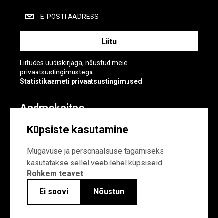
E-POSTI AADRESS
Liitudes uudiskirjaga, nõustud meie
privaatsustingimustega
Statistikaameti privaatsustingimused
Andmekaitse
Andmekaitse
Küpsiste kasutamine
Küpsiste sätted
Mugavuse ja personaalsuse tagamiseks
kasutatakse sellel veebilehel küpsiseid
Rohkem teavet
Ei soovi
Nõustun