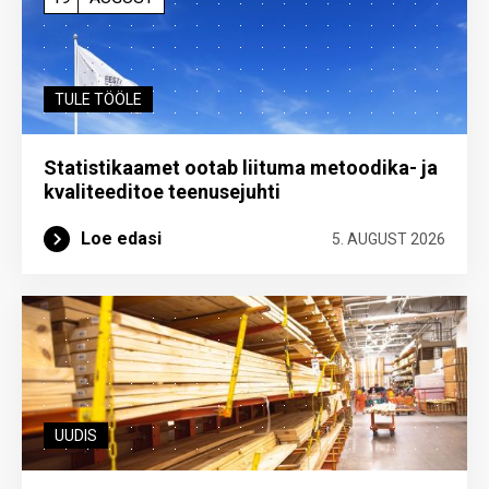
TULE TÖÖLE
Statistikaamet ootab liituma metoodika- ja
kvaliteeditoe teenuse­juhti
Loe edasi
5. AUGUST 2026
UUDIS