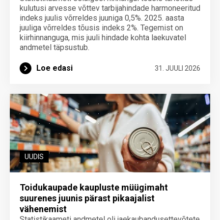
kulutusi arvesse võttev tarbijahindade harmoneeritud
indeks juulis võrreldes juuniga 0,5%. 2025. aasta
juuliga võrreldes tõusis indeks 2%. Tegemist on
kiirhinnanguga, mis juuli hindade kohta laekuvatel
andmetel täpsustub.
Loe edasi
31. JUULI 2026
UUDIS
Toidukaupade kaupluste müügimaht
suurenes juunis pärast pikaajalist
vähenemist
Statistikaameti andmetel oli jaekaubandusettevõtete