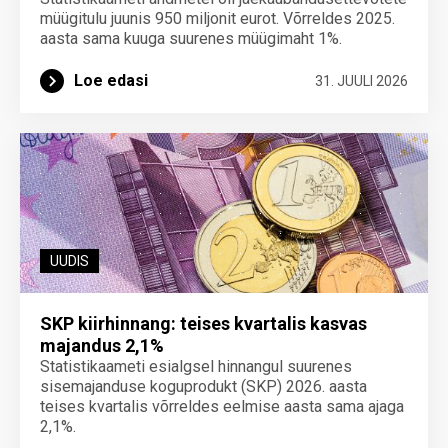
müügitulu juunis 950 miljonit eurot. Võrreldes 2025.
aasta sama kuuga suurenes müügimaht 1%.
Loe edasi
31. JUULI 2026
UUDIS
SKP kiirhinnang: teises kvartalis kasvas
majandus 2,1%
Statistikaameti esialgsel hinnangul suurenes
sisemajanduse koguprodukt (SKP) 2026. aasta
teises kvartalis võrreldes eelmise aasta sama ajaga
2,1%.