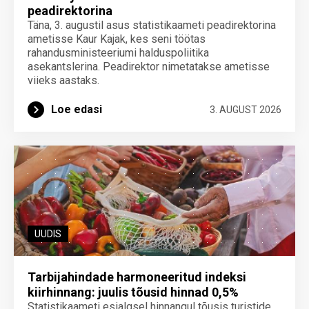
peadirektorina
Täna, 3. augustil asus statistikaameti peadirektorina
ametisse Kaur Kajak, kes seni töötas
rahandusministeeriumi halduspoliitika
asekantslerina. Peadirektor nimetatakse ametisse
viieks aastaks.
Loe edasi
3. AUGUST 2026
UUDIS
Tarbijahindade harmoneeritud indeksi
kiirhinnang: juulis tõusid hinnad 0,5%
Statistikaameti esialgsel hinnangul tõusis turistide