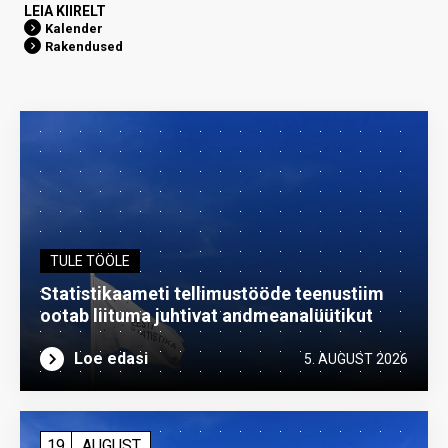
LEIA KIIRELT
Kalender
Rakendused
TULE TÖÖLE
Statistikaameti tellimustööde teenustiim
ootab liituma ­juhtivat andme­analüütikut
Loe edasi
5. AUGUST 2026
19
AUGUST