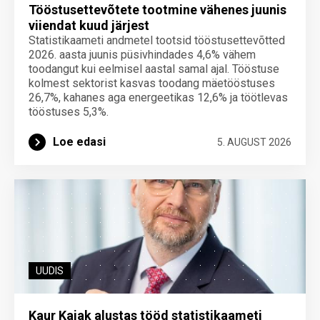
Tööstusettevõtete tootmine vähenes juunis
viiendat kuud järjest
Statistikaameti andmetel tootsid tööstusettevõtted
2026. aasta juunis püsivhindades 4,6% vähem
toodangut kui eelmisel aastal samal ajal. Tööstuse
kolmest sektorist kasvas toodang mäetööstuses
26,7%, kahanes aga energeetikas 12,6% ja töötlevas
tööstuses 5,3%.
Loe edasi
5. AUGUST 2026
UUDIS
Kaur Kajak alustas tööd statistikaameti