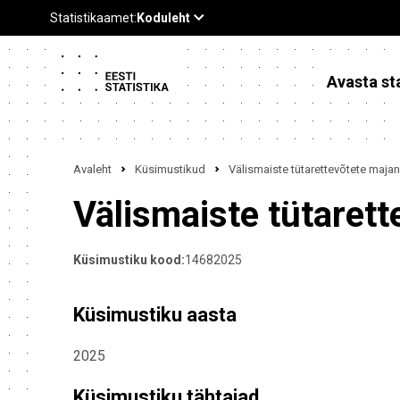
Avasta sta
Avaleht
Küsimustikud
Välismaiste tütarettevõtete maja
Välismaiste tütaret
Küsimustiku kood:
14682025
Küsimustiku aasta
2025
Küsimustiku tähtajad