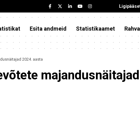
Ligipääse
tistikat
Esita andmeid
Statistikaamet
Rahva
ndusnäitajad 2024. aasta
tevõtete majandusnäitajad