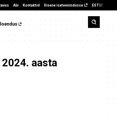
tavus
Abi
Kontaktid
Sisene iseteenindusse
EST
ENG
loendus
 2024. aasta