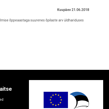
Kuupäev 21.06.2018
eelmise õppeaastaga suurenes õpilaste arv üldhariduses
aitse
e
ted