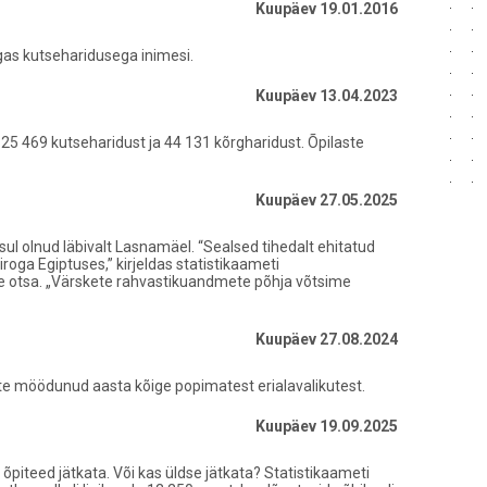
Kuupäev 19.01.2016
lgas kutseharidusega inimesi.
Kuupäev 13.04.2023
25 469 kutseharidust ja 44 131 kõrgharidust. Õpilaste
Kuupäev 27.05.2025
ul olnud läbivalt Lasnamäel. “Sealsed tihedalt ehitatud
oga Egiptuses,” kirjeldas statistikaameti
ile otsa. „Värskete rahvastikuandmete põhja võtsime
Kuupäev 27.08.2024
te möödunud aasta kõige popimatest erialavalikutest.
Kuupäev 19.09.2025
 õpiteed jätkata. Või kas üldse jätkata? Statistikaameti