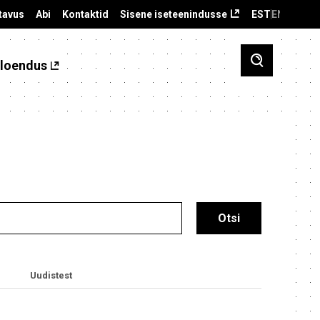
tavus
Abi
Kontaktid
Sisene iseteenindusse
EST
ENG
loendus
Uudistest