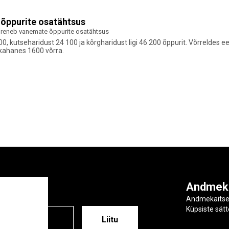
 õppurite osatähtsus
ureneb vanemate õppurite osatähtsus
, kutseharidust 24 100 ja kõrgharidust ligi 46 200 õppurit. Võrreldes 
 kahanes 1600 võrra.
ga
Andmek
Andmekaits
Küpsiste sät
ESS