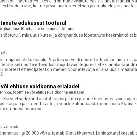
õhikoolilõpetajatest, kes olid samade valikute ees viis aastat tagasi. Vaa
les Randoja ühe, kolme ja viie aasta kestel soo ja emakeele järgi aasta
etanute edukusest tööturul
kõrghariduse lõpetanute edukusest tööturul
s tööturul“, mis uuris kutse- ja kõrghariduse lõpetanute keskmist töist br
tjad?
ie majanduslikku heaolu. Aga kes on Eesti noored ettevõtjad ning miss
 tellimusel noorte ettevõtlust mõjutavaid tegureid. Ehkki analüüsi an
 noortest ettevõtjatest on mehed Noor ettevõtja oli analüüsis määratlet
021
või ehituse valdkonna erialadel
hnika, tootmise või ehituse valdkonna erialadel
 Kui veel sadakond aastat tagasi piirdus paljude haridustee vaid lugem
ist karjääri ja eluteed. Laste ja noorte kultuuriaasta puhul uuris Stati
rite omadest erinevad.
lis väheneb
 vähenenud ligi 20 000 võrra, teatab Statistikaamet. Lähiaastatel kasvab