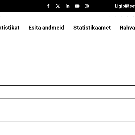
Ligipääse
tistikat
Esita andmeid
Statistikaamet
Rahva