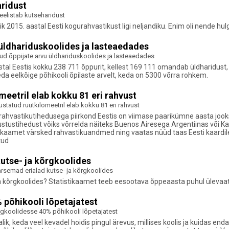
aridust
k eelistab kutseharidust
 2015. aastal Eesti kogurahvastikust ligi neljandiku. Enim oli nende hu
üldhariduskoolides ja lasteaedades
d õppijate arvu üldhariduskoolides ja lasteaedades
al Eestis kokku 238 711 õppurit, kellest 169 111 omandab üldharidust, 
a eelkõige põhikooli õpilaste arvelt, keda on 5300 võrra rohkem.
meetril elab kokku 81 eri rahvust
statud ruutkilomeetril elab kokku 81 eri rahvust
 rahvastikutihedusega piirkond Eestis on viimase paarikümne aasta jooks
ustihedust võiks võrrelda näiteks Buenos Airesega Argentiinas või Kair
tistikaamet värsked rahvastikuandmed ning vaatas nüüd taas Eesti kaard
tud
utse- ja kõrgkoolides
rsemad erialad kutse- ja kõrgkoolides
a kõrgkoolides? Statistikaamet teeb eesootava õppeaasta puhul ülevaa
 põhikooli lõpetajatest
rgkoolidesse 40% põhikooli lõpetajatest
ik, keda veel kevadel hoidis pingul ärevus, millises koolis ja kuidas enda