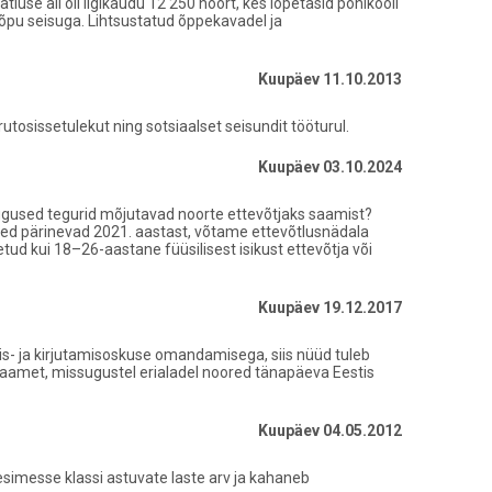
tluse all oli ligikaudu 12 250 noort, kes lõpetasid põhikooli
 lõpu seisuga. Lihtsustatud õppekavadel ja
Kuupäev 11.10.2013
utosissetulekut ning sotsiaalset seisundit tööturul.
Kuupäev 03.10.2024
ugused tegurid mõjutavad noorte ettevõtjaks saamist?
dmed pärinevad 2021. aastast, võtame ettevõtlusnädala
ud kui 18–26-aastane füüsilisest isikust ettevõtja või
Kuupäev 19.12.2017
is- ja kirjutamisoskuse omandamisega, siis nüüd tuleb
stikaamet, missugustel erialadel noored tänapäeva Eestis
Kuupäev 04.05.2012
 esimesse klassi astuvate laste arv ja kahaneb