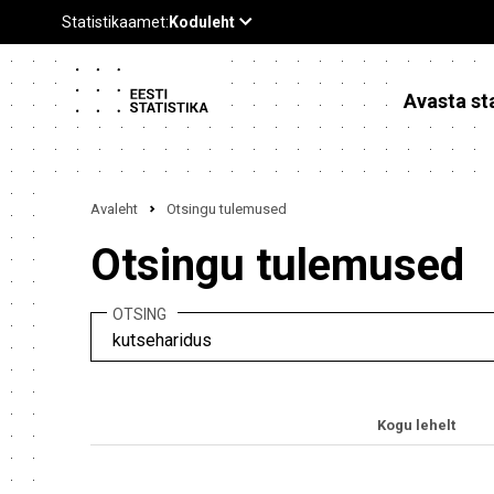
Avasta sta
Avaleht
Otsingu tulemused
Otsingu tulemused
OTSING
Kogu lehelt