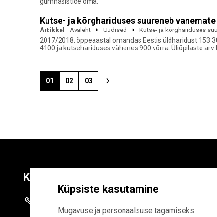
gümnasistide oma.
Kutse- ja kõrghariduses suureneb vanemate
Artikkel
Avaleht
Uudised
Kutse- ja kõrghariduses su
2017/2018. õppeaastal omandas Eestis üldharidust 153 300
4100 ja kutsehariduses vähenes 900 võrra. Üliõpilaste arv
01
02
03
Kontaktid
Liitu uudiskirja
Küpsiste kasutamine
+372 625 9300
E-POSTI AADR
Mugavuse ja personaalsuse tagamiseks