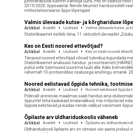
juhtivanalüütik Käthrin Randoja uuris, mis on saanud neist p
2019/2020. õppeaastal. Nende liikumist haridusredelil vaat
mittestatsionaarse õppe lõpetajaid
Valmis ülevaade kutse- ja kõrghariduse lõp
Artikkel
Avaleht
Uudised
Valmis ülevaade kutse- ja 
Statistikaamet esitleb täna, 11. oktoobril ülevaadet „Eduku
Kes on Eesti noored ettevõtjad?
Artikkel
Avaleht
Uudised
Kes on Eesti noored ettevõ
Tänased noored ettevõtjad võivad tulevikus kujundada me
Statistikaamet analüüsis haridus- ja noorteameti (HARNO)
puhul selle tulemused suurema luubi alla. Kaks kolmandikku
vähemalt 10-protsendilise osalusega äriühingu omanik. 2
Noored eelistavad õppida tehnika, tootmise 
Artikkel
Avaleht
Uudised
Noored eelistavad õppida te
Pidevalt arenevas maailmas saab haridus aina olulisemaks.
õppuritel teha kaalukaid erialavalikuid, mis mõjutavad edas
õppida eelistavad ja kuidas nende valikud vanemate õppu
Õpilaste arv üldhariduskoolis väheneb
Artikkel
Avaleht
Uudised
Õpilaste arv üldhariduskoo
Üldhariduskooli õpilaste arv on viimase viie aasta jooksul