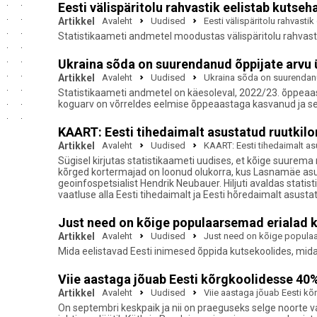
Eesti välispäritolu rahvastik eelistab kutseh
Artikkel
Avaleht
Uudised
Eesti välispäritolu rahvasti
Statistikaameti andmetel moodustas välispäritolu rahvastik
Ukraina sõda on suurendanud õppijate arvu 
Artikkel
Avaleht
Uudised
Ukraina sõda on suurendanu
Statistikaameti andmetel on käesoleval, 2022/23. õppeaast
koguarv on võrreldes eelmise õppeaastaga kasvanud ja sed
KAART: Eesti tihedaimalt asustatud ruutkilo
Artikkel
Avaleht
Uudised
KAART: Eesti tihedaimalt asu
Sügisel kirjutas statistikaameti uudises, et kõige suurema
kõrged kortermajad on loonud olukorra, kus Lasnamäe asust
geoinfospetsialist Hendrik Neubauer. Hiljuti avaldas sta
vaatluse alla Eesti tihedaimalt ja Eesti hõredaimalt asusta
Just need on kõige populaarsemad erialad k
Artikkel
Avaleht
Uudised
Just need on kõige populaa
Mida eelistavad Eesti inimesed õppida kutsekoolides, mid
Viie aastaga jõuab Eesti kõrgkoolidesse 40%
Artikkel
Avaleht
Uudised
Viie aastaga jõuab Eesti kõ
On septembri keskpaik ja nii on praeguseks selge noorte val