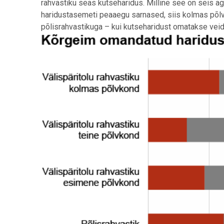
rahvastiku seas kutseharidus. Milline see on seis ag
haridustasemeti peaaegu sarnased, siis kolmas põl
põlisrahvastikuga – kui kutseharidust omatakse veidi