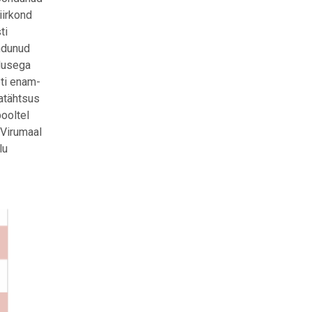
iirkond
ti
ondunud
idusega
eti enam-
atähtsus
ooltel
-Virumaal
lu