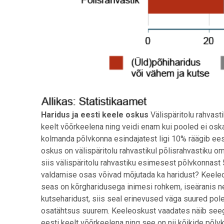
Haridus ja eesti keele oskus
Välispäritolu rahvast
keelt võõrkeelena ning veidi enam kui pooled ei oska
kolmanda põlvkonna esindajatest ligi 10% räägib ees
oskus on välispäritolu rahvastikul põlisrahvastiku o
siis välispäritolu rahvastiku esimesest põlvkonnast
valdamise osas võivad mõjutada ka haridust? Keele
seas on kõrgharidusega inimesi rohkem, iseäranis n
kutseharidust, siis seal erinevused väga suured pol
osatähtsus suurem. Keeleoskust vaadates näib seega,
eesti keelt võõrkeelena ning see on nii kõikide põl