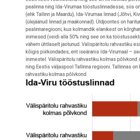
pealinna ning Ida-Virumaa tööstuslinnadesse, siis on
(ehk Tallinn ja Maardu), Ida-Virumaa linnad (Jõhvi, Ki
(ülejäänud linnad ja maakonnad). Üldjoontes on harit
pealinnaregiooni, kus kolmandik elanikest on kõrgh
inimesed (veidi alla 50% ning see on ka tööstussekto
vähem ühtlaselt jaotunud. Välispäritolu rahvastiku 
kõigis piirkondades, ent iseäranis Ida-Virumaal – se
inimestel. Välispäritolu rahvastiku kolmas põlvkond
ning Eestis väljaspool Tallinna regiooni. Tallinnas 
rahvastiku kolmas põlvkond.