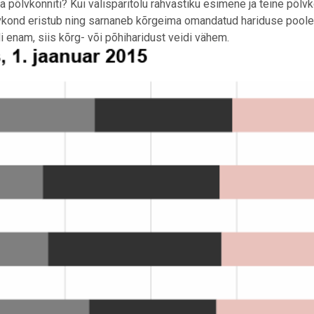
a põlvkonniti? Kui välispäritolu rahvastiku esimene ja teine põlv
vkond eristub ning sarnaneb kõrgeima omandatud hariduse poole
 enam, siis kõrg- või põhiharidust veidi vähem.