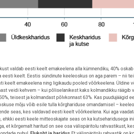
ikust valdab eesti keelt emakeelena alla kümnendiku, 40% oskab
 eesti keelt. Eestis sündinute keeleoskus on aga parem – nii tei
ti keelt emakeelena ning ligikaudu pooled võõrkeelena. Üldine v
mast veidi kehvem – kui põliselanikest kaks kolmandikku räägib v
 50%, teisest ja kolmandast põlvkonnast 63%. Kas puudujäägid ee
oskuse mõju võib esile tulla kõrghariduse omandamisel – keeleo
ende seas, kes valdavad eesti keelt võõrkeelena. Kui aga vaadat
e, ehkki eesti keele mitteoskajate seas on ka kutseharidusega i
 et kõrgemalt haritud on see osa välispäritolu rahvastikust, ke
vkondade puhul.
Elukoht ja haridus
Et välispäritolu rahvastik on 