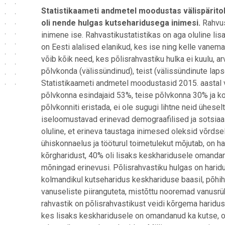
Statistikaameti andmetel moodustas välispäritolu
oli nende hulgas
kutseharidusega inimesi.
Rahvus
inimene ise. Rahvastikustatistikas on aga oluline lisa
on Eesti alalised elanikud, kes ise ning kelle vanem
võib kõik need, kes põlisrahvastiku hulka ei kuulu, a
põlvkonda (välissündinud), teist (välissündinute la
Statistikaameti andmetel moodustasid 2015. aastal v
põlvkonna esindajaid 53%, teise põlvkonna 30% ja kol
põlvkonniti eristada, ei ole sugugi lihtne neid üheselt
iseloomustavad erinevad demograafilised ja sotsiaa
oluline, et erineva taustaga inimesed oleksid võrdse
ühiskonnaelus ja tööturul toimetulekut mõjutab, on h
kõrgharidust, 40% oli lisaks keskharidusele omandanu
mõningad erinevusi. Põlisrahvastiku hulgas on harid
kolmandikul kutseharidus keskhariduse baasil, põhi
vanuseliste piiranguteta, mistõttu nooremad vanusrü
rahvastik on põlisrahvastikust veidi kõrgema harid
kes lisaks keskharidusele on omandanud ka kutse, on