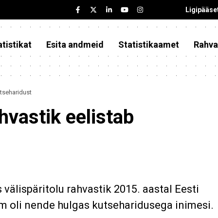
Ligipääse
tistikat
Esita andmeid
Statistikaamet
Rahva
utseharidust
ahvastik eelistab
älispäritolu rahvastik 2015. aastal Eesti
im oli nende hulgas kutseharidusega inimesi.