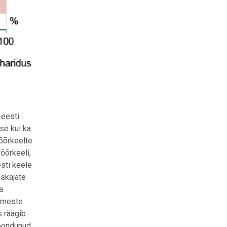
 eesti
se kui ka
õõrkeelte
õõrkeeli,
sti keele
skajate
a
nimeste
s räägib
koondunud