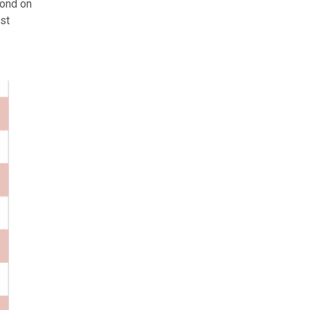
kond on
st