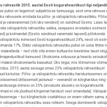
 rahvastik 2015. aastal Eesti kogurahvastikust ligi neljandi
e puhul on tegemist subjektiivse tunnusega, sest oma rahvuse 
ks rahvusele eristada ka põlis- ja välispäritolu rahvastikku. Põli
ad ja vanavanemad (või üks nendest) on sündinud Eestis. Laias l
rvata välispäritolu rahvastiku sekka, seejuures eristades esimest
psed) ja kolmandat (Eestis sündinud vanemate lapsed) põlvkonda.
älispäritolu inimesed Eesti kogurahvastikust 24%, neist oli es
manda 17%. Ehkki välispäritolu rahvastiku puhul on üsna lihtne n
 määratleda – neil võib olla erinev kultuurilis-keeleline taust ning
lmajanduslikud tunnused. Ühiskonna sidususe ja heaolu seisukoh
l määral ühiskonnaellu kaasatud. Üks tegur, mis lõimumise võima
aridus. 2015. aasta seisuga omas 23% välispäritolu rahvastikust
d ka kutse. Põlis- ja välispäritolu rahvastiku haridustasemes o
ustasemed ühtlasemalt jaotunud – veerandil on kõrgharidus ning v
haridusega inimesi on 25% (arvutuste aluseks on kogurahvastik
hmad ei ole jõudnud kõrgemat haridust veel omandada). Välispäri
ustasemega – kui kõrgharitute osatähtsus on enam-vähem sama, si
 välispäritolu rahvastiku seas rohkem. Seega domineerib välisp