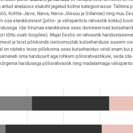
 antud analüüsis elukoht jagatud kolme kategooriasse: Tallinna p
viõli, Kohtla-Järve, Narva, Narva-Jõesuu ja Sillamäe) ning muu Ees
um osa elanikkonnast (põlis- ja välispäritolu rahvastik kokku) ko
aridusega. Ida-Virumaa elanikkonna seas domineerivad kutsehar
ri tõttu osati loogiline). Mujal Eestis on rahvastik haridustasem
esimest ja teist põlvkonda iseloomustab kutsehariduse suurem os
al on näiteks teise põlvkonna seas kutseharidus veidi enam kui p
 sarnaneb oma hariduselt aga rohkem põlisrahvastikule, seda Ida
on kõrgema haridusega põlisrahvastik ning madalaimaga välispärito