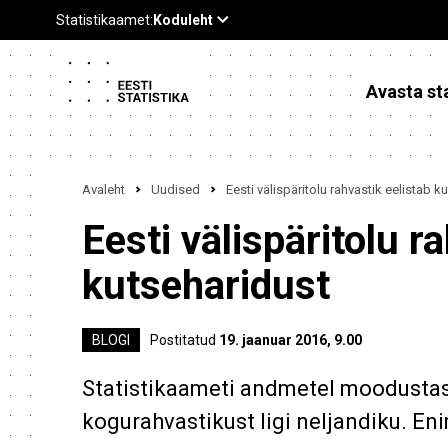
Avasta sta
Avaleht
Uudised
Eesti välispäritolu rahvastik eelistab k
Eesti välispäritolu r
kutseharidust
BLOGI
Postitatud
19. jaanuar 2016, 9.00
Statistikaameti andmetel moodustas v
kogurahvastikust ligi neljandiku. En