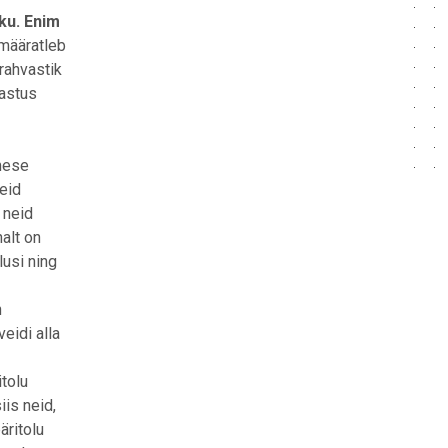
ku. Enim
määratleb
srahvastik
aastus
imese
eid
 neid
alt on
lusi ning
n
eidi alla
tolu
is neid,
äritolu