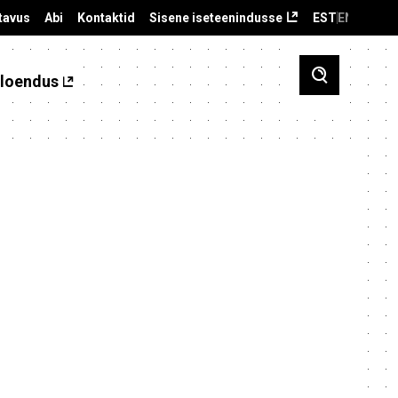
tavus
Abi
Kontaktid
Sisene iseteenindusse
EST
ENG
loendus