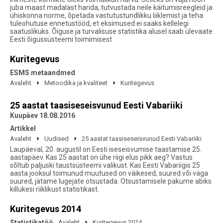
juba maast madalast harida, tutvustada neile käitumisreegleid ja
ühiskonna norme, õpetada vastutustundlikku liiklemist ja teha
tuleohutuse ennetustööd, et eksimused ei saaks kellelegi
saatuslikuks. Õiguse ja turvalisuse statistika alusel saab ülevaate
Eesti õigussüsteemi toimimisest
Kuritegevus
ESMS metaandmed
Avaleht
Metoodika ja kvaliteet
Kuritegevus
25 aastat taasiseseisvunud Eesti Vabariiki
Kuupäev 18.08.2016
Artikkel
Avaleht
Uudised
25 aastat taasiseseisvunud Eesti Vabariiki
Laupäeval, 20. augustil on Eesti iseseisvumise taastamise 25.
aastapäev. Kas 25 aastat on ühe riigi elus pikk aeg? Vastus
sõltub paljuski taustsüsteemi valikust. Kas Eesti Vabariigis 25
aasta jooksul toimunud muutused on väikesed, suured või väga
suured, jätame lugejate otsustada. Otsustamisele pakume abiks
killukesi riiklikust statistikast.
Kuritegevus 2014
Statistikatöö
Avaleht
Kuritegevus 2014