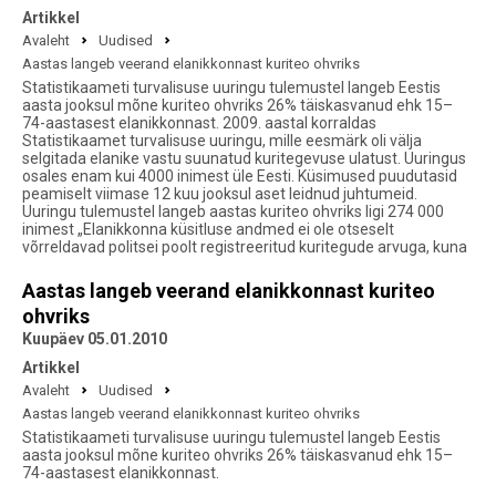
Artikkel
Avaleht
Uudised
Aastas langeb veerand elanikkonnast kuriteo ohvriks
Statistikaameti turvalisuse uuringu tulemustel langeb Eestis
aasta jooksul mõne kuriteo ohvriks 26% täiskasvanud ehk 15–
74-aastasest elanikkonnast. 2009. aastal korraldas
Statistikaamet turvalisuse uuringu, mille eesmärk oli välja
selgitada elanike vastu suunatud kuritegevuse ulatust. Uuringus
osales enam kui 4000 inimest üle Eesti. Küsimused puudutasid
peamiselt viimase 12 kuu jooksul aset leidnud juhtumeid.
Uuringu tulemustel langeb aastas kuriteo ohvriks ligi 274 000
inimest „Elanikkonna küsitluse andmed ei ole otseselt
võrreldavad politsei poolt registreeritud kuritegude arvuga, kuna
Aastas langeb veerand elanikkonnast kuriteo
ohvriks
Kuupäev 05.01.2010
Artikkel
Avaleht
Uudised
Aastas langeb veerand elanikkonnast kuriteo ohvriks
Statistikaameti turvalisuse uuringu tulemustel langeb Eestis
aasta jooksul mõne kuriteo ohvriks 26% täiskasvanud ehk 15–
74-aastasest elanikkonnast.