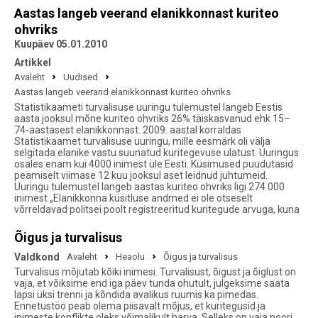
Aastas langeb veerand elanikkonnast kuriteo
ohvriks
Kuupäev 05.01.2010
Artikkel
Avaleht
Uudised
Aastas langeb veerand elanikkonnast kuriteo ohvriks
Statistikaameti turvalisuse uuringu tulemustel langeb Eestis
aasta jooksul mõne kuriteo ohvriks 26% täiskasvanud ehk 15–
74-aastasest elanikkonnast. 2009. aastal korraldas
Statistikaamet turvalisuse uuringu, mille eesmärk oli välja
selgitada elanike vastu suunatud kuritegevuse ulatust. Uuringus
osales enam kui 4000 inimest üle Eesti. Küsimused puudutasid
peamiselt viimase 12 kuu jooksul aset leidnud juhtumeid.
Uuringu tulemustel langeb aastas kuriteo ohvriks ligi 274 000
inimest „Elanikkonna küsitluse andmed ei ole otseselt
võrreldavad politsei poolt registreeritud kuritegude arvuga, kuna
Õigus ja turvalisus
Valdkond
Avaleht
Heaolu
Õigus ja turvalisus
Turvalisus mõjutab kõiki inimesi. Turvalisust, õigust ja õiglust on
vaja, et võiksime end iga päev tunda ohutult, julgeksime saata
lapsi üksi trenni ja kõndida avalikus ruumis ka pimedas.
Ennetustöö peab olema piisavalt mõjus, et kuritegusid ja
inimeste konflikte oleks võimalikult harva. Selleks on vaja noori