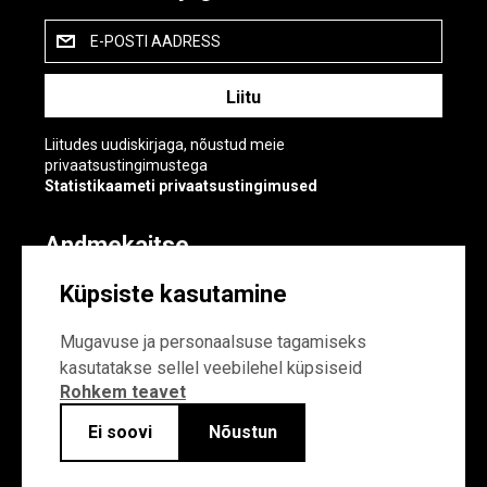
E-POSTI AADRESS
Liitudes uudiskirjaga, nõustud meie
privaatsustingimustega
Statistikaameti privaatsustingimused
Andmekaitse
Andmekaitse
Küpsiste kasutamine
Küpsiste sätted
Mugavuse ja personaalsuse tagamiseks
kasutatakse sellel veebilehel küpsiseid
Rohkem teavet
Ei soovi
Nõustun