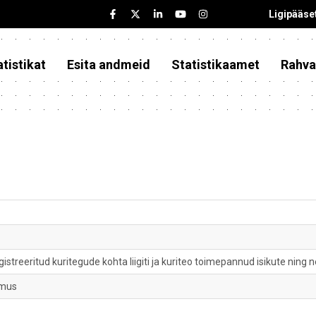
Ligipääse
tistikat
Esita andmeid
Statistikaamet
Rahva
istreeritud kuritegude kohta liigiti ja kuriteo toimepannud isikute nin
imus