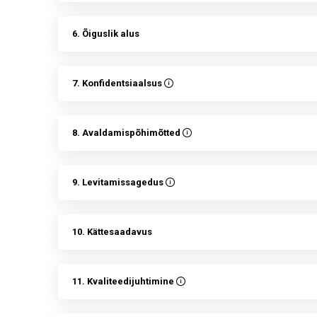
6. Õiguslik alus
7. Konfidentsiaalsus
8. Avaldamispõhimõtted
9. Levitamissagedus
10. Kättesaadavus
11. Kvaliteedijuhtimine