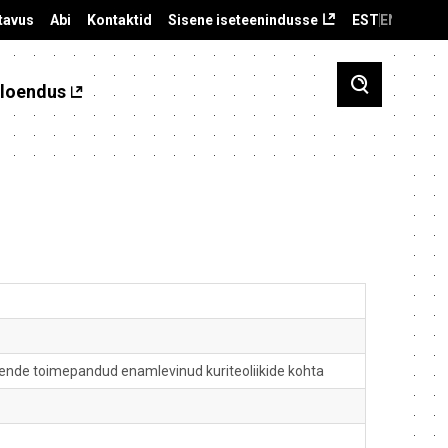
tavus
Abi
Kontaktid
Sisene iseteenindusse
EST
ENG
loendus
g nende toimepandud enamlevinud kuriteoliikide kohta