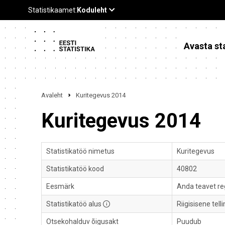
Avasta sta
Avaleht
Kuritegevus 2014
Kuritegevus 2014
Statistikatöö nimetus
Kuritegevus
Statistikatöö kood
40802
Eesmärk
Anda teavet reg
Statistikatöö alus
Riigisisene tell
Otsekohalduv õigusakt
Puudub