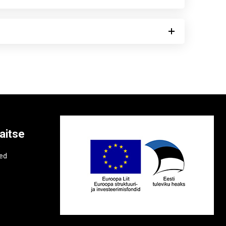
aitse
e
ted