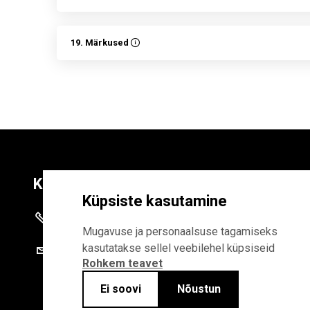
19. Märkused
Kontaktid
Liitu uudiskirja
Küpsiste kasutamine
+372 625 9300
E-POSTI AADR
Mugavuse ja personaalsuse tagamiseks
kasutatakse sellel veebilehel küpsiseid
stat@stat.ee
Rohkem teavet
Liitudes uudiskirjaga, n
Statistikaameti privaa
Ei soovi
Nõustun