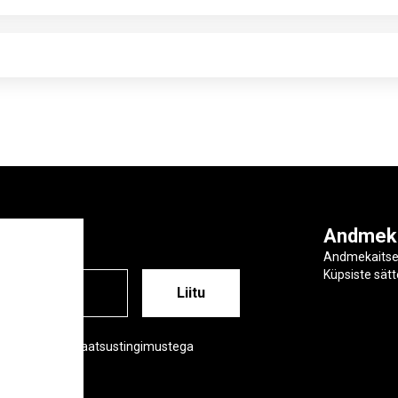
ga
Andmek
Andmekaits
Küpsiste sät
ESS
õustud meie privaatsustingimustega
tsustingimused