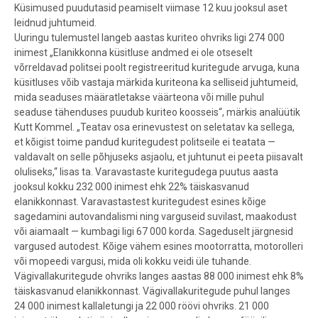
Küsimused puudutasid peamiselt viimase 12 kuu jooksul aset
leidnud juhtumeid.
Uuringu tulemustel langeb aastas kuriteo ohvriks ligi 274 000
inimest „Elanikkonna küsitluse andmed ei ole otseselt
võrreldavad politsei poolt registreeritud kuritegude arvuga, kuna
küsitluses võib vastaja märkida kuriteona ka selliseid juhtumeid,
mida seaduses määratletakse väärteona või mille puhul
seaduse tähenduses puudub kuriteo koosseis“, märkis analüütik
Kutt Kommel. „Teatav osa erinevustest on seletatav ka sellega,
et kõigist toime pandud kuritegudest politseile ei teatata —
valdavalt on selle põhjuseks asjaolu, et juhtunut ei peeta piisavalt
oluliseks,“ lisas ta. Varavastaste kuritegudega puutus aasta
jooksul kokku 232 000 inimest ehk 22% täiskasvanud
elanikkonnast. Varavastastest kuritegudest esines kõige
sagedamini autovandalismi ning varguseid suvilast, maakodust
või aiamaalt — kumbagi ligi 67 000 korda. Sageduselt järgnesid
vargused autodest. Kõige vähem esines mootorratta, motorolleri
või mopeedi vargusi, mida oli kokku veidi üle tuhande.
Vägivallakuritegude ohvriks langes aastas 88 000 inimest ehk 8%
täiskasvanud elanikkonnast. Vägivallakuritegude puhul langes
24 000 inimest kallaletungi ja 22 000 röövi ohvriks. 21 000