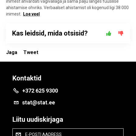
inimest ähvardati vägivallaga ja sama palju langes füüsilise
ahistamise ohvriks. Verbaalset ahistamist oli kogenud ligi 38 000
inimest.
Loe veel
Kas leidsid, mida otsisid?
Jaga
Tweet
Kontaktid
+372 625 9300
stat@stat.ee
Liitu uudiskirjaga
E-POSTI AADRESS