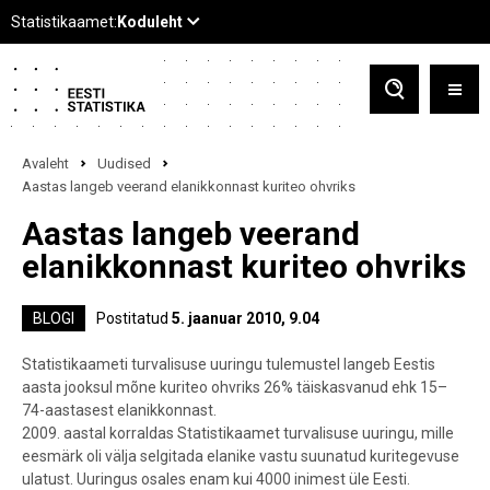
Avaleht
Uudised
Aastas langeb veerand elanikkonnast kuriteo ohvriks
Aastas langeb veerand
elanikkonnast kuriteo ohvriks
BLOGI
Postitatud
5. jaanuar 2010, 9.04
Statistikaameti turvalisuse uuringu tulemustel langeb Eestis
aasta jooksul mõne kuriteo ohvriks 26% täiskasvanud ehk 15–
74-aastasest elanikkonnast.
2009. aastal korraldas Statistikaamet turvalisuse uuringu, mille
eesmärk oli välja selgitada elanike vastu suunatud kuritegevuse
ulatust. Uuringus osales enam kui 4000 inimest üle Eesti.