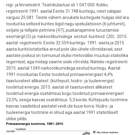
riigi- ja linnateatrit. Teatrikülastusi oli 1 047 000. Kokku
registreeriti 1991. aastal Eestis 31 748 kuritegu, neist salajasi
vargusi 25 081. Teiste vähem arvukate kuritegude hulgas olid ära
toodud ka sellised kuriteo liigid nagu spekulatsioon (6 juhtumit),
ostjate ja tellijate petmine (47), puskariajamine turustamise
eesmärgil (5) ja narkootikumidega seotud kuriteod (20). 2015.
aastal registreeriti Eestis 32 559 kuritegu. 1991. aasta ja 2015.
aasta kuritööstatistika arvud pole üks-ühele võrreldavad, sest
aastate jooksul on toimunud olulisi metoodilisi muutusi statistika
tegemisel, aga midagi saame siiski võrrelda. Näiteks registreeriti
2015. aastal 1349 narkootikumidega seotud kuritegu. Aastal
1991 moodustas Eestis toodetud primaarenergiast 4,4%
taastuvatest allikatest (küttepuit, hüdro- ja tuuleenergia)
toodetud energia. 2015. aastal oli taastuvatest allikatest
toodetud energia osatähtsus kogu toodetud primaarenergiast
23,5%, seega kasvas osatähtsus 5,3 korda. Küttepuidu tootmine
kasvas vaadeldud aastatel veidi üle kuue korra. Hüdro- ja
tuuleenergia tootmine ei olnud aga aastal 1991 statistiliselt
üldse pildis.