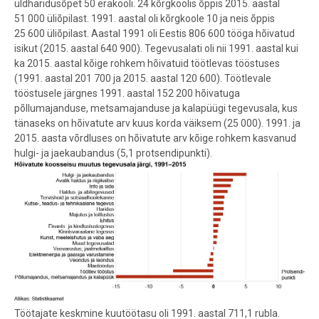
üldharidusõpet 50 erakooli. 24 kõrgkoolis õppis 2015. aastal
51 000 üliõpilast. 1991. aastal oli kõrgkoole 10 ja neis õppis
25 600 üliõpilast. Aastal 1991 oli Eestis 806 600 tööga hõivatud
isikut (2015. aastal 640 900). Tegevusalati oli nii 1991. aastal kui
ka 2015. aastal kõige rohkem hõivatuid töötlevas tööstuses
(1991. aastal 201 700 ja 2015. aastal 120 600). Töötlevale
tööstusele järgnes 1991. aastal 152 200 hõivatuga
põllumajanduse, metsamajanduse ja kalapüügi tegevusala, kus
tänaseks on hõivatute arv kuus korda väiksem (25 000). 1991. ja
2015. aasta võrdluses on hõivatute arv kõige rohkem kasvanud
hulgi- ja jaekaubandus (5,1 protsendipunkti).
Töötajate keskmine kuutöötasu oli 1991. aastal 711,1 rubla.