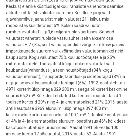
aastal teostas EMOR (Eesti Turu- ja Arvamusteuuringute
Keskus) elanike küsitlusi igal kuul rahaliste vahendite saamise
allikate kohta (sh valuuta saamine). Küsitluse järgi said
ajavahemikus jaanuarist maini valuutat 211 isikut, mis
moodustas küsitletutest 5%. Kokku saadi valuutat
(ümberarvutatult) ligi 3,6 miljoni rubla väärtuses. Saadud
valuutast vahetati rublade vastu suhteliselt väiksem osa
valuutast – 27,3%, sest valuutapoodide võrgu kiire kasv ja neis
importkaupade suurem valik võimaldas valuutaomanikel neid
kaupu osta. Kogu valuutast 75% kuulus töötajatele ja 25%
mittetöötajatele. Töötajatest kõige rohkem valuutat said
kaubandus(vahendus)- ja teenindustöötajad (34% kogu
valuutasummast), transpordi-, laondus- ja sidetöötajad (8%) ja
riigi- ja omavalitsusasutuste töötajad (6%). 1992. aastal ehitati
4971 korterit üldpinnaga 329 200 m², seega oli korteri keskmine
suurus 66,2 m². Kõikidest ehitatud korteritest moodustasid 1-
toalised korterid 20% ning 4- ja enamatoalised 21%. 2015. aastal
anti kasutusse 3969 eluruumi üldpinnaga 397 400 m²,
keskmiseks korteri suuruseks oli 100,1 m². 1-toaliste osatähtsus
oli 4% ja 4- ja enamatoalise eluruumi osatähtsus 46% kõikidest
kasutusse lubatud eluruumidest. Aastal 1991 oli Eestis 100
inimese kohta 17 sõiduautot, 2015. aastal 52. Aastal 1991