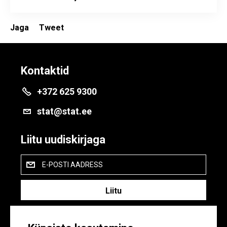
Jaga
Tweet
Kontaktid
+372 625 9300
stat@stat.ee
Liitu uudiskirjaga
E-POSTI AADRESS
Liitudes uudiskirjaga, nõustud meie
privaatsustingimustega