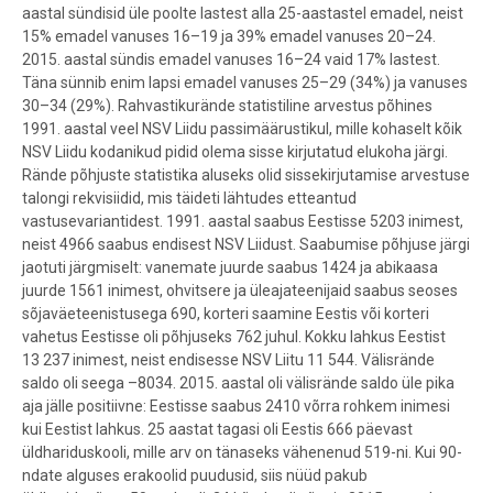
aastal sündisid üle poolte lastest alla 25-aastastel emadel, neist
15% emadel vanuses 16–19 ja 39% emadel vanuses 20–24.
2015. aastal sündis emadel vanuses 16–24 vaid 17% lastest.
Täna sünnib enim lapsi emadel vanuses 25–29 (34%) ja vanuses
30–34 (29%). Rahvastikurände statistiline arvestus põhines
1991. aastal veel NSV Liidu passimäärustikul, mille kohaselt kõik
NSV Liidu kodanikud pidid olema sisse kirjutatud elukoha järgi.
Rände põhjuste statistika aluseks olid sissekirjutamise arvestuse
talongi rekvisiidid, mis täideti lähtudes etteantud
vastusevariantidest. 1991. aastal saabus Eestisse 5203 inimest,
neist 4966 saabus endisest NSV Liidust. Saabumise põhjuse järgi
jaotuti järgmiselt: vanemate juurde saabus 1424 ja abikaasa
juurde 1561 inimest, ohvitsere ja üleajateenijaid saabus seoses
sõjaväeteenistusega 690, korteri saamine Eestis või korteri
vahetus Eestisse oli põhjuseks 762 juhul. Kokku lahkus Eestist
13 237 inimest, neist endisesse NSV Liitu 11 544. Välisrände
saldo oli seega –8034. 2015. aastal oli välisrände saldo üle pika
aja jälle positiivne: Eestisse saabus 2410 võrra rohkem inimesi
kui Eestist lahkus. 25 aastat tagasi oli Eestis 666 päevast
üldhariduskooli, mille arv on tänaseks vähenenud 519-ni. Kui 90-
ndate alguses erakoolid puudusid, siis nüüd pakub