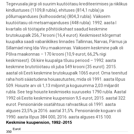
Tegevusala järgi oli suurim kuutöötasu krediteerimises ja riiklikus
kindlustuses (1109,8 rubla), ehituses (814,1 rubla) ja
põllumajanduses (kolhoosideta) (804,3 rubla). Väikseim
kuutöötasu oli metsamajanduses (448 rubla). 1992. aasta I
kvartalis oli töötajate põhitöökohast saadud keskmine
brutokuupalk 256,7 krooni (16,4 eurot). Keskmisest kõrgemat
kuupalka saadi vabariiklikes linnades Tallinnas, Narvas, Pärnus ja
Sillamäel ning Ida-Viru maakonnas. Väikseim keskmine palk oli
Põlva maakonnas – 170 krooni (10,9 eurot, 66,2% riigi
keskmisest). Oli kiire kuupalga tõusu periood – 1992. aasta
keskmine brutotöötasu oli juba 549 krooni (35 eurot). 2015.
aastal oli Eesti keskmine brutokuupalk 1065 eurot. Oma teenitud
raha hoiti säästudena hoiuasutustes, mida oli 1991. aasta lõpus
509. Hoiuste arv oli 1,13 miljonit ja kogusumma 2,03 miljardit
rubla. See tegi hoiuste keskmiseks suuruseks 1790 rubla. Aastal
1992 oli Eestis keskmine kuupension 9,5 eurot, 2015. aastal 322
eurot. Pensionäride osatähtsus rahvastikus oli 1991. aasta
alguses 23,5% ja 2016. aastal 31,5%. Pensionäride koguarv oli
1990. aasta lõpus 384 000, 2016. aasta alguses 415 100.