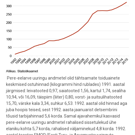
Pere-eelarve uuringu andmetel olid tähtsamate toiduainete
keskmised ostuhinnad (kilogrammi hind rublades) 1991. aastal
järgmised: leivatooted 0,97, saiatooted 1,56, kartul 1,74, sealiha
10,94, või 16,09, täispiim (liiter) 0,80, vorst- ja suitsulihatooted
15,70, värske kala 3,34, suhkur 6,53. 1992. aastal olid hinnad aga
juba hoopis teised, sest 1992. aasta jaanuarist detsembrini
tõusid tarbijahinnad 5,6 korda. Samal ajavahemikul kasvasid
pere-eelarve uuringu andmetel rahalised sissetulekud ühe
elaniku kohta 5,7 korda, rahalised väljaminekud 4,8 korda. 1992.