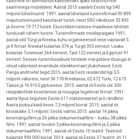
saatmine on asendunud käesolevaks ajaks lühisõnumite
saatmisega mobiilidest. Aastal 2015 saadeti Eestis ligi 540
miljonit lühisõnumit. 1991. aastal lähetasid turismifirmad 90 899
majutusteenuseid kasutavat turisti, neist SRÜ riikidesse 35 845
ja Soome 19 717 turisti. Eksootilisematesse maadesse lähetati
tunduvalt vähem turiste. Turismifirmade meelispaigaks 1991.
aastal olid Türgi ja Kreeka, kuhu organiseerisid reise vastavalt 5
ja 4 firmat. Kreekat külastas 374 ja Türgit 355 inimest. Lisaks
külastas Tuneesiat 264 inimest, Taid 122 inimest ja Egiptust 91
inimest. Seoses turismituusikute hindade märgatava tõusuga ei
olnud välisreisid enamikule elanikkonnast jõukohased. Eesti
Panga andmetel tegid 2015. aastal Eesti residendid ligi 3,5
miljonit välisreisi, neist 36 170 Kreekasse, 62 672 Türki, 12 673
Taisse ja 16 910 Egiptusesse. 2015. aastal oli Eestis üle 300
reisipakettide koostamise ja müügiga tegelevat firmat. 1991.
aasta lõpus tegutses Eestis 611 statsionaarset ja 6 rändkino.
Aasta jooksul käidi kinos 7,3 miljonil korral. 2015. aastal oli
kinoskäike 3,1 miljonit. Eestis valmis 2015. aastal 14 pikka
kinomängufilmi ja 24 pikka dokumentaalfilmi – kokku 38 pikka
filmi. 1991. aastal toodeti 3 pikka kinomängufilmi ja 2 pikka
dokumentaalfilmi. 1991. aastal oli Eestis 10 teatrit. Teatreid
külastati 990 000 korral. 2014. aastal oli Eestis 37 teatrit, sh 11