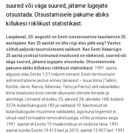
suured või väga suured, jätame lugejate
otsustada. Otsustamisele pakume abiks
killukesi riiklikust statistikast.
Laupäeval, 20. augustil on Eesti iseseisvumise taastamise 25.
aastapäev
. Kas 25 aastat on ühe riigi elus pikk aeg? Vastus
sõltub paljuski taustsüsteemi valikust. Kas Eesti Vabariigis
25 aasta jooksul toimunud muutused on väikesed, suured või
väga suured, jätame lugejate otsustada. Otsustamisele
pakume abiks killukesi riiklikust statistikast.
1991. aasta
alguses elas Eestis 1,57 miljonit inimest. Eesti territooriumi
administratiivne jaotus erines tänasest – kuus linna (Tallinn,
Kohtla-Järve, Narva, Sillamäe, Tartu ja Pärnu) olid vabariikliku
linna staatuses koos nende alluvuses olevate linnade ja
alevitega. Linnasid oli kokku 33, aleveid 24, alevikke 168, külasid
3274, külanõukogusid 183 ja valdasid 10. Käivitunud oli
külanõukogude muutmine valdadeks, aga kuna tegemist ei
olnud vaid formaalse nimevahetusega, võttis protsess aega.
1991. aastal oli Eestis 15 maakonda ja on seda ka täna. 1991.
aastal sündis Eestis 19 413 last ja 2015. aastal 13 907 last. 1991.