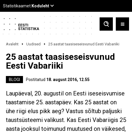
Avaleht
Uudised
25 aastat taasiseseisvunud Eesti Vabariiki
25 aastat taasiseseisvunud
Eesti Vabariiki
BLOGI
Postitatud
18. august 2016, 12.55
Laupäeval, 20. augustil on Eesti iseseisvumise
taastamise 25. aastapäev. Kas 25 aastat on
ühe riigi elus pikk aeg? Vastus sõltub paljuski
taustsüsteemi valikust. Kas Eesti Vabariigis 25
aasta jooksul toimunud muutused on väikesed,