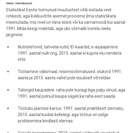
Statistikat Eestis toimunud muutustest võib esitada veel
rohkesti, aga kokkuvõtte asemel proovime ilma statistikata
meenutada, mis meil on täna teisiti või ka samamoodi kui aastal
1991. Mida keegi mäletab, aga üks võimalik loetelu oleks
järgmine:
Nutitelefonid, tahvelarvutid, ID-kaardid, e-asjaajamine:
1991. aastal nulli ring, 2015. aastal ei kujuta elu nendeta
ette.
Töötamine välismaal, reisimisvõimalused: olukord 1991.
aasta ja 2015. aasta vahel pole sisuliselt võrreldav.
Talongid kaupadele: raha pole kunagi liiga palju olnud, aga
1991. aastal polnud kaupa sageli ka raha eest saada.
Töötuks jäämise kartus: 1991. aastal praktiliselt olematu,
2015. aastal kuidas kellelegi, aga töötus on selge
probleemina kindlasti olemas.
Varade tagastamine: 2015. aastal valdavalt unustatud