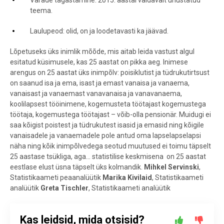
teema.
Laulupeod: olid, on ja loodetavasti ka jäävad.
Lõpetuseks üks inimlik mõõde, mis aitab leida vastust algul
esitatud küsimusele, kas 25 aastat on pikka aeg. Inimese
arengus on 25 aastat üks inimpõlv: poisiklutist ja tüdrukutirtsust
on saanud isa ja ema, isast ja emast vanaisa ja vanaema,
vanaisast ja vanaemast vanavanaisa ja vanavanaema,
koolilapsest tööinimene, kogemusteta töötajast kogemustega
töötaja, kogemustega töötajast – võib-olla pensionär. Muidugi ei
saa kõigist poistest ja tüdrukutest isasid ja emasid ning kõigile
vanaisadele ja vanaemadele pole antud oma lapselapselapsi
näha ning kõik inimpõlvedega seotud muutused ei toimu täpselt
25 aastase tsükliga, aga... statistilise keskmisena on 25 aastat
eestlase elust üsna täpselt üks kolmandik.
Mihkel Servinski
,
Statistikaameti peaanalüütik
Marika Kivilaid
, Statistikaameti
analüütik
Greta Tischler
, Statistikaameti analüütik
Kas leidsid, mida otsisid?