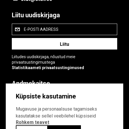
Liitu uudiskirjaga
E-POSTI AADRESS
Liitudes uudiskirjaga, nõustud meie
privaatsustingimustega
Statistikaameti privaatsustingimused
Andmekaitse
Andmekaitse
Küpsiste kasutamine
Küpsiste sätted
Mugavuse ja personaalsuse tagamiseks
kasutatakse sellel veebilehel küpsiseid
Rohkem teavet