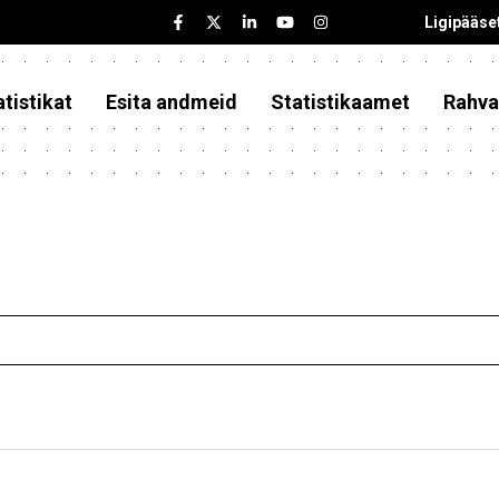
Ligipääse
tistikat
Esita andmeid
Statistikaamet
Rahva