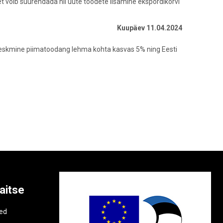
 võib suurendada nii uute toodete lisamine ekspordikorvi
Kuupäev 11.04.2024
 Keskmine piimatoodang lehma kohta kasvas 5% ning Eesti
aitse
e
ted