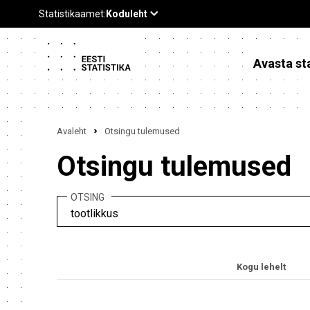
Avasta sta
Avaleht
Otsingu tulemused
Otsingu tulemused
OTSING
Kogu lehelt