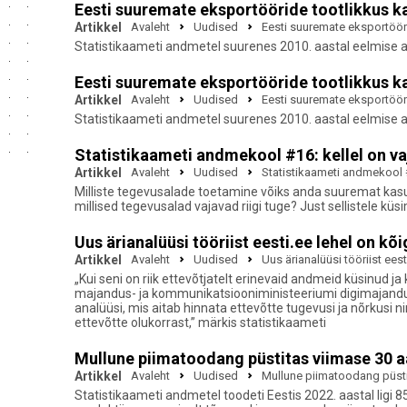
Eesti suuremate eksportööride tootlikkus k
Artikkel
Avaleht
Uudised
Eesti suuremate eksportöör
Statistikaameti andmetel suurenes 2010. aastal eelmise a
Eesti suuremate eksportööride tootlikkus k
Artikkel
Avaleht
Uudised
Eesti suuremate eksportöör
Statistikaameti andmetel suurenes 2010. aastal eelmise a
Statistikaameti andmekool #16: kellel on v
Artikkel
Avaleht
Uudised
Statistikaameti andmekool #
Milliste tegevusalade toetamine võiks anda suuremat ka
millised tegevusalad vajavad riigi tuge? Just sellistele k
Uus ärianalüüsi tööriist eesti.ee lehel on kõ
Artikkel
Avaleht
Uudised
Uus ärianalüüsi tööriist eest
„Kui seni on riik ettevõtjatelt erinevaid andmeid küsinud ja
majandus- ja kommunikatsiooniministeeriumi digimajanduse
analüüsi, mis aitab hinnata ettevõtte tugevusi ja nõrkusi 
ettevõtte olukorrast,” märkis statistikaameti
Mullune piimatoodang püstitas viimase 30 a
Artikkel
Avaleht
Uudised
Mullune piimatoodang püsti
Statistikaameti andmetel toodeti Eestis 2022. aastal ligi