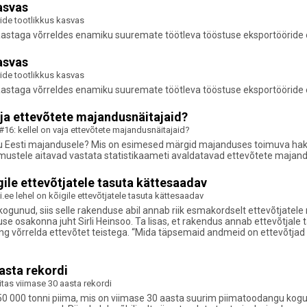
asvas
ide tootlikkus kasvas
astaga võrreldes enamiku suuremate töötleva tööstuse eksportööride ek
asvas
ide tootlikkus kasvas
astaga võrreldes enamiku suuremate töötleva tööstuse eksportööride ek
aja ettevõtete majandusnäitajaid?
16: kellel on vaja ettevõtete majandusnäitajaid?
su Eesti majandusele? Mis on esimesed märgid majanduses toimuva hak
üsimustele aitavad vastata statistikaameti avaldatavad ettevõtete majan
igile ettevõtjatele tasuta kättesaadav
i.ee lehel on kõigile ettevõtjatele tasuta kättesaadav
 kogunud, siis selle rakenduse abil annab riik esmakordselt ettevõtjatele 
 osakonna juht Sirli Heinsoo. Ta lisas, et rakendus annab ettevõtjale
ning võrrelda ettevõtet teistega. “Mida täpsemaid andmeid on ettevõtjad 
asta rekordi
tas viimase 30 aasta rekordi
 850 000 tonni piima, mis on viimase 30 aasta suurim piimatoodangu kog