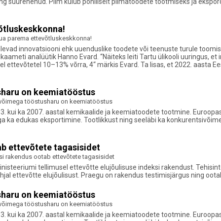
ang suurenenud. Piim kulub põhiliselt piimatoodete tootmiseks ja ekspo
võtluskeskkonna!
luua parema ettevõtluskeskkonna!
elevad innovatsiooni ehk uuenduslike toodete või teenuste turule toomi
aameti analüütik Hanno Evard. “Näiteks leiti Tartu ülikooli uuringus, et
el ettevõtetel 10–13% võrra, 4“ märkis Evard. Ta lisas, et 2022. aasta 
sharu on keemiatööstus
ivõimega tööstusharu on keemiatööstus
003. kui ka 2007. aastal kemikaalide ja keemiatoodete tootmine. Euroo
a edukas eksportimine. Tootlikkust ning seeläbi ka konkurentsivõimet
ab ettevõtete tagasisidet
ksi rakendus ootab ettevõtete tagasisidet
teeriumi tellimusel ettevõtte elujõulisuse indeksi rakendust. Tehisint
hjal ettevõtte elujõulisust. Praegu on rakendus testimisjärgus ning oota
sharu on keemiatööstus
ivõimega tööstusharu on keemiatööstus
003. kui ka 2007. aastal kemikaalide ja keemiatoodete tootmine. Euroo