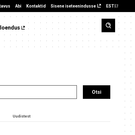
tavus
Abi
Kontaktid
Sisene iseteenindusse
EST
ENG
loendus
Uudistest