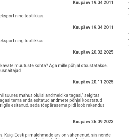
Kuupäev 19.04.2011
sport ning tootlikkus.
Kuupäev 19.04.2011
sport ning tootlikkus.
Kuupäev 20.02.2025
kavate muutuste kohta? Aga mille põhjal otsustatakse,
dusnäitajad.
Kuupäev 20.11.2025
nii suures mahus olulisi andmeid ka tagasi,” selgitas
 tagasi tema enda esitatud andmete põhjal koostatud
riigile esitanud, seda tõepärasema pildi loob rakendus
Kuupäev 26.09.2023
us. Kuigi Eesti piimalehmade arv on vähenenud, siis nende