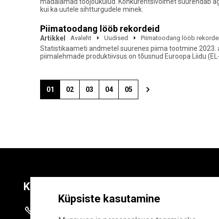
madalamad tööjõukulud. Konkurentsivõimet suurendab aga k
kui ka uutele sihtturgudele minek.
Piimatoodang lööb rekordeid
Artikkel
Avaleht
Uudised
Piimatoodang lööb rekorde
Statistikaameti andmetel suurenes piima tootmine 2023. 
piimalehmade produktiivsus on tõusnud Euroopa Liidu (EL-
01
02
03
04
05
Kontaktid
Liitu uudiskirja
Küpsiste kasutamine
+372 625 9300
E-POSTI AADR