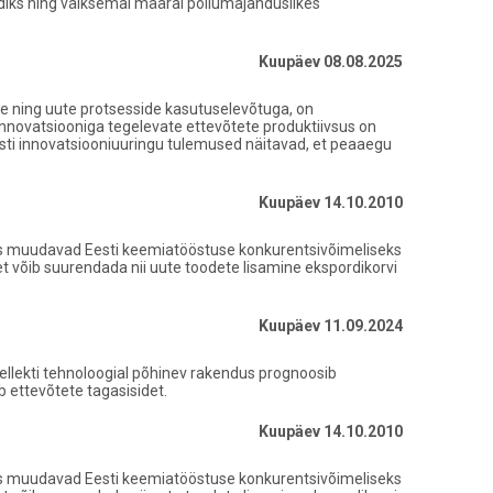
rdiks ning väiksemal määral põllumajanduslikes
Kuupäev 08.08.2025
se ning uute protsesside kasutuselevõtuga, on
 innovatsiooniga tegelevate ettevõtete produktiivsus on
Eesti innovatsiooniuuringu tulemused näitavad, et peaaegu
Kuupäev 14.10.2010
pas muudavad Eesti keemiatööstuse konkurentsivõimeliseks
 võib suurendada nii uute toodete lisamine ekspordikorvi
Kuupäev 11.09.2024
ellekti tehnoloogial põhinev rakendus prognoosib
b ettevõtete tagasisidet.
Kuupäev 14.10.2010
pas muudavad Eesti keemiatööstuse konkurentsivõimeliseks