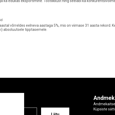
a edukas eksportimine. Tootlikkust ning seeläbi ka konkurentsivõimet
id
aastal võrreldes eelneva aastaga 5%, mis on viimase 31 aasta rekord.
i) absoluutsele tipptasemele.
ga
Andmek
Andmekaits
Küpsiste sät
ESS