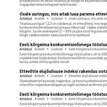
produktiivsus on ainult tõusnud ja seega on ka piimatood
majapidamistes kohapeal tarbimiseks.
Osale uuringus, mis aitab luua parema ette
Artikkel
Avaleht
Uudised
Osale uuringus, mis aitab 
Teadusuuringud 1,2,3 on näidanud, et ettevõtted, mis teg
konkurentsivõimelisemad ja kasumlikumad,“ rääkis statistik
kõrgem: turule sisenejatel 21–30% ja juba turul tegutsevat
kõigis valdkondades saavutavad innovaatilised
Eesti kõrgeima konkurentsivõimega tööstu
Artikkel
Avaleht
Uudised
Eesti kõrgeima konkurents
Eesti kõrgeima konkurentsivõimega tööstusharu oli nii 2
madalamad tööjõukulud. Konkurentsivõimet suurendab aga k
kui ka uutele sihtturgudele minek.
Ettevõtte elujõulisuse indeksi rakendus oot
Artikkel
Avaleht
Uudised
Ettevõtte elujõulisuse inde
Statistikaamet koostab majandus- ja kommunikatsiooniminis
ettevõtte majandusnäitajate ja riigile esitatud andmete põ
Eesti kõrgeima konkurentsivõimega tööstu
Artikkel
Avaleht
Uudised
Eesti kõrgeima konkurents
Eesti kõrgeima konkurentsivõimega tööstusharu oli nii 2