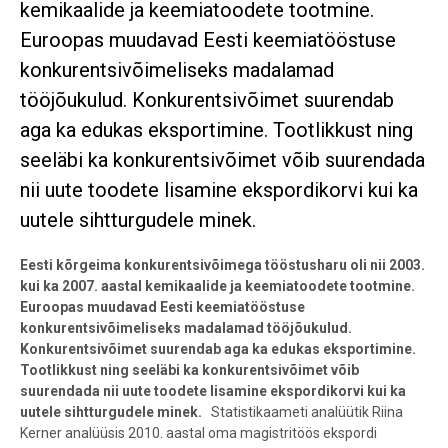
kemikaalide ja keemiatoodete tootmine.
Euroopas muudavad Eesti keemiatööstuse
konkurentsivõimeliseks madalamad
tööjõukulud. Konkurentsivõimet suurendab
aga ka edukas eksportimine. Tootlikkust ning
seeläbi ka konkurentsivõimet võib suurendada
nii uute toodete lisamine ekspordikorvi kui ka
uutele sihtturgudele minek.
Eesti kõrgeima konkurentsivõimega tööstusharu oli nii 2003.
kui ka 2007. aastal kemikaalide ja keemiatoodete tootmine.
Euroopas muudavad Eesti keemiatööstuse
konkurentsivõimeliseks madalamad tööjõukulud.
Konkurentsivõimet suurendab aga ka edukas eksportimine.
Tootlikkust ning seeläbi ka konkurentsivõimet võib
suurendada nii uute toodete lisamine ekspordikorvi kui ka
uutele sihtturgudele minek.
Statistikaameti analüütik Riina
Kerner analüüsis 2010. aastal oma magistritöös ekspordi