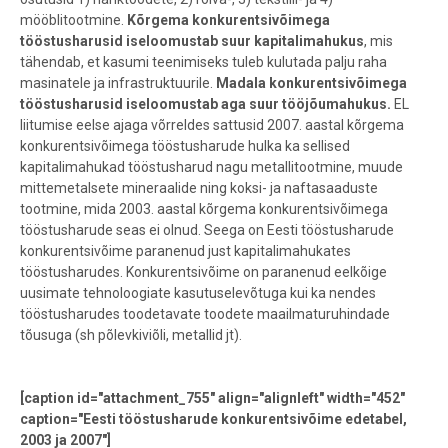
mööblitootmine.
Kõrgema konkurentsivõimega
tööstusharusid iseloomustab suur kapitalimahukus
, mis
tähendab, et kasumi teenimiseks tuleb kulutada palju raha
masinatele ja infrastruktuurile.
Madala konkurentsivõimega
tööstusharusid iseloomustab aga suur tööjõumahukus.
EL
liitumise eelse ajaga võrreldes sattusid 2007. aastal kõrgema
konkurentsivõimega tööstusharude hulka ka sellised
kapitalimahukad tööstusharud nagu metallitootmine, muude
mittemetalsete mineraalide ning koksi- ja naftasaaduste
tootmine, mida 2003. aastal kõrgema konkurentsivõimega
tööstusharude seas ei olnud. Seega on Eesti tööstusharude
konkurentsivõime paranenud just kapitalimahukates
tööstusharudes. Konkurentsivõime on paranenud eelkõige
uusimate tehnoloogiate kasutuselevõtuga kui ka nendes
tööstusharudes toodetavate toodete maailmaturuhindade
tõusuga (sh põlevkiviõli, metallid jt).
[caption id="attachment_755" align="alignleft" width="452"
caption="Eesti tööstusharude konkurentsivõime edetabel,
2003 ja 2007"]