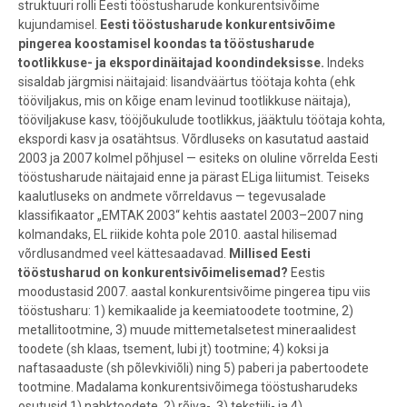
struktuuri rolli Eesti tööstusharude konkurentsivõime
kujundamisel.
Eesti tööstusharude konkurentsivõime
pingerea koostamisel koondas ta tööstusharude
tootlikkuse- ja ekspordinäitajad koondindeksisse.
Indeks
sisaldab järgmisi näitajaid: lisandväärtus töötaja kohta (ehk
tööviljakus, mis on kõige enam levinud tootlikkuse näitaja),
tööviljakuse kasv, tööjõukulude tootlikkus, jääktulu töötaja kohta,
ekspordi kasv ja osatähtsus. Võrdluseks on kasutatud aastaid
2003 ja 2007 kolmel põhjusel — esiteks on oluline võrrelda Eesti
tööstusharude näitajaid enne ja pärast ELiga liitumist. Teiseks
kaalutluseks on andmete võrreldavus — tegevusalade
klassifikaator „EMTAK 2003“ kehtis aastatel 2003–2007 ning
kolmandaks, EL riikide kohta pole 2010. aastal hilisemad
võrdlusandmed veel kättesaadavad.
Millised Eesti
tööstusharud on konkurentsivõimelisemad?
Eestis
moodustasid 2007. aastal konkurentsivõime pingerea tipu viis
tööstusharu: 1) kemikaalide ja keemiatoodete tootmine, 2)
metallitootmine, 3) muude mittemetalsetest mineraalidest
toodete (sh klaas, tsement, lubi jt) tootmine; 4) koksi ja
naftasaaduste (sh põlevkiviõli) ning 5) paberi ja pabertoodete
tootmine. Madalama konkurentsivõimega tööstusharudeks
osutusid 1) nahktoodete, 2) rõiva-, 3) tekstiili- ja 4)