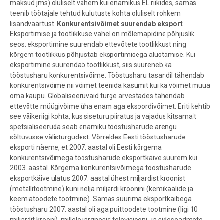
maksud jms) oluliselt vähem kui enamikus EL riikides, samas
teenib töötajale tehtud kulutuste kohta oluliselt rohkem
lisandväärtust.
Konkurentsivõimet suurendab eksport
Eksportimise ja tootlikkuse vahel on mõlemapidine põhjuslik
seos: eksportimine suurendab ettevõtete tootlikkust ning
kõrgem tootlikkus põhjustab eksportimisega alustamise. Kui
eksportimine suurendab tootlikkust, siis suureneb ka
tööstusharu konkurentsivõime. Tööstusharu tasandil tähendab
konkurentsivõime nii võimet teenida kasumit kui ka võimet müüa
oma kaupu. Globaliseeruvaid turge arvestades tähendab
ettevõtte müügivõime üha enam aga ekspordivõimet. Eriti kehtib
see väikeriigi kohta, kus siseturu piiratus ja vajadus kitsamalt
spetsialiseeruda seab enamiku tööstusharude arengu
sõltuvusse välisturgudest. Võrreldes Eesti tööstusharude
eksporti näeme, et 2007. aastal oli Eesti kõrgema
konkurentsivõimega tööstusharude eksportkäive suurem kui
2003. aastal. Kõrgema konkurentsivõimega tööstusharude
eksportkäive ulatus 2007. aastal ühest miljardist kroonist
(metallitootmine) kuni nelja miljardi kroonini (kemikaalide ja
keemiatoodete tootmine). Samas suurima eksportkäibega
tööstusharu 2007. aastal oli aga puittoodete tootmine (ligi 10
miljardit krooni), millele järgnesid televisiooni- ja sideseadmete