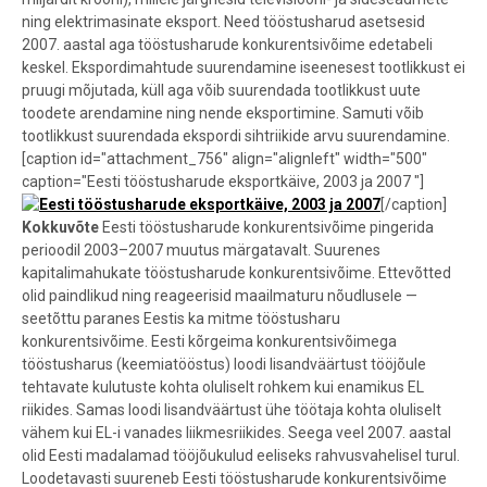
ning elektrimasinate eksport. Need tööstusharud asetsesid
2007. aastal aga tööstusharude konkurentsivõime edetabeli
keskel. Ekspordimahtude suurendamine iseenesest tootlikkust ei
pruugi mõjutada, küll aga võib suurendada tootlikkust uute
toodete arendamine ning nende eksportimine. Samuti võib
tootlikkust suurendada ekspordi sihtriikide arvu suurendamine.
[caption id="attachment_756" align="alignleft" width="500"
caption="Eesti tööstusharude eksportkäive, 2003 ja 2007 "]
[/caption]
Kokkuvõte
Eesti tööstusharude konkurentsivõime pingerida
perioodil 2003–2007 muutus märgatavalt. Suurenes
kapitalimahukate tööstusharude konkurentsivõime. Ettevõtted
olid paindlikud ning reageerisid maailmaturu nõudlusele —
seetõttu paranes Eestis ka mitme tööstusharu
konkurentsivõime. Eesti kõrgeima konkurentsivõimega
tööstusharus (keemiatööstus) loodi lisandväärtust tööjõule
tehtavate kulutuste kohta oluliselt rohkem kui enamikus EL
riikides. Samas loodi lisandväärtust ühe töötaja kohta oluliselt
vähem kui EL-i vanades liikmesriikides. Seega veel 2007. aastal
olid Eesti madalamad tööjõukulud eeliseks rahvusvahelisel turul.
Loodetavasti suureneb Eesti tööstusharude konkurentsivõime