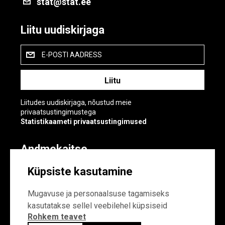
stat@stat.ee
Liitu uudiskirjaga
E-POSTI AADRESS
Liitudes uudiskirjaga, nõustud meie
privaatsustingimustega
Statistikaameti privaatsustingimused
Andmekaitse
Andmekaitse
Küpsiste kasutamine
Küpsiste sätted
Mugavuse ja personaalsuse tagamiseks
kasutatakse sellel veebilehel küpsiseid
Rohkem teavet