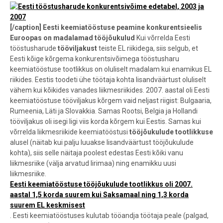
[/caption]
Eesti keemiatööstuse peamine konkurentsieelis
Euroopas on madalamad tööjõukulud
Kui võrrelda Eesti
tööstusharude
tööviljakust
teiste EL riikidega, siis selgub, et
Eesti kõige kõrgema konkurentsivõimega tööstusharu
keemiatööstuse tootlikkus on oluliselt madalam kui enamikus EL
riikides. Eestis toodeti ühe töötaja kohta lisandväärtust oluliselt
vähem kui kõikides vanades liikmesriikides. 2007. aastal oli Eesti
keemiatööstuse tööviljakus kõrgem vaid neljast riigist: Bulgaaria,
Rumeenia, Läti ja Slovakkia. Samas Rootsi, Belgia ja Hollandi
tööviljakus oli isegi ligi viis korda kõrgem kui Eestis. Samas kui
võrrelda liikmesriikide keemiatööstusi
tööjõukulude tootlikkuse
alusel (näitab kui palju luuakse lisandväärtust tööjõukulude
kohta), siis selle näitaja poolest edestas Eesti kõiki vanu
liikmesriike (välja arvatud Iirimaa) ning enamikku uusi
liikmesriike.
Eesti keemiatööstuse tööjõukulude tootlikkus oli 2007.
aastal 1,5 korda suurem kui Saksamaal ning 1,3 korda
suurem EL keskmisest
. Eesti keemiatööstuses kulutab tööandja töötaja peale (palgad,