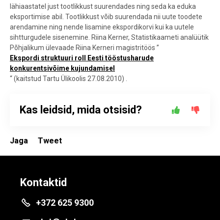
lähiaastatel just tootlikkust suurendades ning seda ka eduka
eksportimise abil. Tootlikkust võib suurendada nii uute toodete
arendamine ning nende lisamine ekspordikorvi kui ka uutele
sihtturgudele sisenemine. Riina Kerner, Statistikaameti analüütik
Põhjalikum ülevaade Riina Kerneri magistritöös ”
Ekspordi struktuuri roll Eesti tööstusharude
konkurentsivõime kujundamisel
“ (kaitstud Tartu Ülikoolis 27.08.2010) .
Kas leidsid, mida otsisid?
Jaga
Tweet
Kontaktid
+372 625 9300