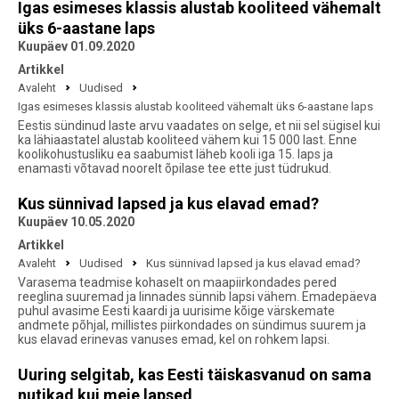
Igas esimeses klassis alustab kooliteed vähemalt
üks 6-aastane laps
Kuupäev 01.09.2020
Artikkel
Avaleht
Uudised
Igas esimeses klassis alustab kooliteed vähemalt üks 6-aastane laps
Eestis sündinud laste arvu vaadates on selge, et nii sel sügisel kui
ka lähiaastatel alustab kooliteed vähem kui 15 000 last. Enne
koolikohustusliku ea saabumist läheb kooli iga 15. laps ja
enamasti võtavad noorelt õpilase tee ette just tüdrukud.
Kus sünnivad lapsed ja kus elavad emad?
Kuupäev 10.05.2020
Artikkel
Avaleht
Uudised
Kus sünnivad lapsed ja kus elavad emad?
Varasema teadmise kohaselt on maapiirkondades pered
reeglina suuremad ja linnades sünnib lapsi vähem. Emadepäeva
puhul avasime Eesti kaardi ja uurisime kõige värskemate
andmete põhjal, millistes piirkondades on sündimus suurem ja
kus elavad erinevas vanuses emad, kel on rohkem lapsi.
Uuring selgitab, kas Eesti täiskasvanud on sama
nutikad kui meie lapsed