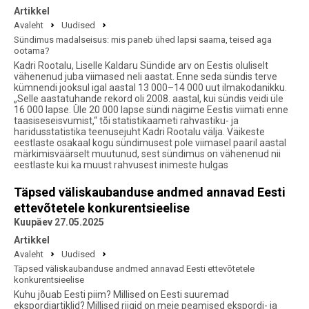
Artikkel
Avaleht
Uudised
Sündimus madalseisus: mis paneb ühed lapsi saama, teised aga
ootama?
Kadri Rootalu, Liselle Kaldaru Sündide arv on Eestis oluliselt
vähenenud juba viimased neli aastat. Enne seda sündis terve
kümnendi jooksul igal aastal 13 000–14 000 uut ilmakodanikku.
„Selle aastatuhande rekord oli 2008. aastal, kui sündis veidi üle
16 000 lapse. Üle 20 000 lapse sündi nägime Eestis viimati enne
taasiseseisvumist,“ tõi statistikaameti rahvastiku- ja
haridusstatistika teenusejuht Kadri Rootalu välja. Väikeste
eestlaste osakaal kogu sündimusest pole viimasel paaril aastal
märkimisväärselt muutunud, sest sündimus on vähenenud nii
eestlaste kui ka muust rahvusest inimeste hulgas
Täpsed väliskaubanduse andmed annavad Eesti
ettevõtetele konkurentsieelise
Kuupäev 27.05.2025
Artikkel
Avaleht
Uudised
Täpsed väliskaubanduse andmed annavad Eesti ettevõtetele
konkurentsieelise
Kuhu jõuab Eesti piim? Millised on Eesti suuremad
ekspordiartiklid? Millised riigid on meie peamised ekspordi- ja