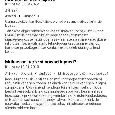
Kuupäev 08.09.2022
Artikkel
Avaleht
Uudised
Uuring selgitab, kas Eesti täiskasvanud on sama nutikad kui meie
lapsed
Tänasest algab rahvusvaheline täiskasvanute oskuste uuring
PIAAC, mille eesmärgiks on koguda teavet inimeste
igapäevaoskuste nagu lugemise- ja matemaatilise kirjaoskuse,
info otsimise, arvuti ja infotehnoloogia kasutamise, samuti
hariduse ja töökogemuse kohta. Eesti osaleb uuringus teist
korda.
Millisesse perre sünnivad lapsed?
Kuupäev 10.01.2019
Artikkel
Avaleht
Uudised
Millisesse perre sünnivad lapsed?
Kogu Euroopa, sh Eesti ees on mitu demograafilist proovikivi –
rahvastik vananeb, tööealise elanikkonna hulk väheneb ja lapsi
sünnib vähe. Üks vahend nendega toime tulemiseks on luua
Eestist peresõbralik riik, kus inimesed soovivad hea meelega
lapsi saada ja kasvatada ning väärikalt vananeda, kindlustades,
et Eesti rahvast saab suurenev rahvas. Nende eesmärkide
saavutamiseks on vaja kindlaks teha, millistesse peredesse
sünnib rohkem lapsi.