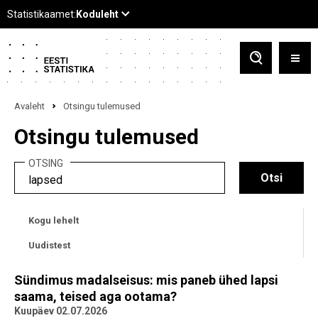
Avaleht
Otsingu tulemused
Otsingu tulemused
OTSING
Kogu lehelt
Uudistest
Sündimus madalseisus: mis paneb ühed lapsi
saama, teised aga ootama?
Kuupäev 02.07.2026