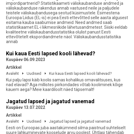
impordipartnerid? Statistikaameti väliskaubanduse andmed ja
väliskaubanduse rakendus annab vastused neile ja paljudele
teistele väliskaubandusega seotud küsimustele. Esimestena
Euroopa Liidus (EL-is) ei pea Eesti ettevõtted selle aasta algusest
esitama kauba saabumise andmeid. Need andmed saab
statistikaamet EL-i liikmesriikide lähetusandmetest. Siiski eeldab
kvaliteetne väliskaubandusstatistika olulist panust Eesti
ettevõtetelt ekspordiandmete näol. Väliskaubandusstatistika
annab
Kui kaua Eesti lapsed kooli lähevad?
Kuupäev 06.09.2023
Artikkel
Avaleht
Uudised
Kui kaua Eesti lapsed kooli lähevad?
Kui palju lapsi käib koolis samas kohalikus omavalitsuses, kus
nad elavad? Aga millistes piirkondades võtab kooliminek kõige
kauem aega? Meie kaardiloolt näed täpsemalt!
Jagatud lapsed ja jagatud vanemad
Kuupäev 13.07.2022
Artikkel
Avaleht
Uudised
Jagatud lapsed ja jagatud vanemad
Eesti on Euroopas juba aastakümneid silma paistnud suhteliselt
suure lahkuminevate kooselude arvu poolest. Ühtlasi tähendab