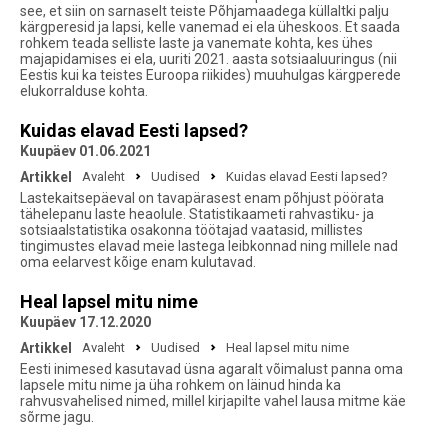
see, et siin on sarnaselt teiste Põhjamaadega küllaltki palju
kärgperesid ja lapsi, kelle vanemad ei ela üheskoos. Et saada
rohkem teada selliste laste ja vanemate kohta, kes ühes
majapidamises ei ela, uuriti 2021. aasta sotsiaaluuringus (nii
Eestis kui ka teistes Euroopa riikides) muuhulgas kärgperede
elukorralduse kohta.
Kuidas elavad Eesti lapsed?
Kuupäev 01.06.2021
Artikkel
Avaleht
Uudised
Kuidas elavad Eesti lapsed?
Lastekaitsepäeval on tavapärasest enam põhjust pöörata
tähelepanu laste heaolule. Statistikaameti rahvastiku- ja
sotsiaalstatistika osakonna töötajad vaatasid, millistes
tingimustes elavad meie lastega leibkonnad ning millele nad
oma eelarvest kõige enam kulutavad.
Heal lapsel mitu nime
Kuupäev 17.12.2020
Artikkel
Avaleht
Uudised
Heal lapsel mitu nime
Eesti inimesed kasutavad üsna agaralt võimalust panna oma
lapsele mitu nime ja üha rohkem on läinud hinda ka
rahvusvahelised nimed, millel kirjapilte vahel lausa mitme käe
sõrme jagu.