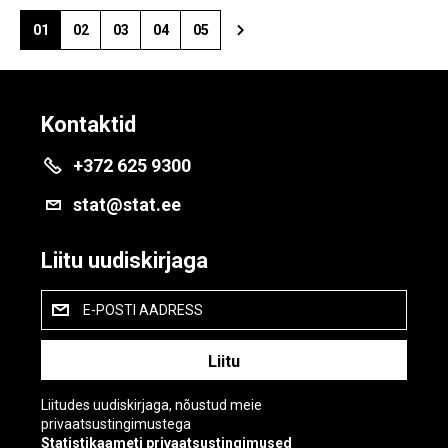
01
02
03
04
05
Kontaktid
+372 625 9300
stat@stat.ee
Liitu uudiskirjaga
E-POSTI AADRESS
Liitudes uudiskirjaga, nõustud meie
privaatsustingimustega
Statistikaameti privaatsustingimused