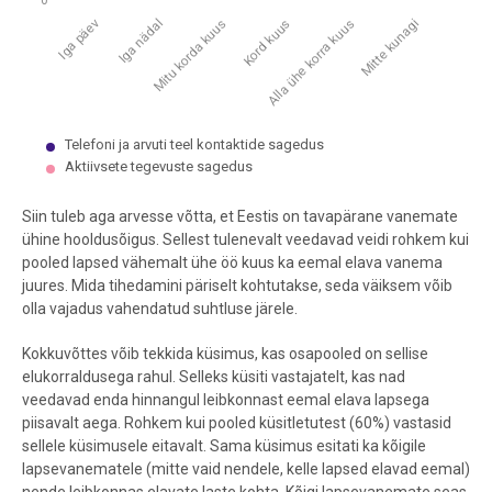
0
Iga nädal
Alla ühe korra kuus
Iga päev
Kord kuus
Mitu korda kuus
Mitte kunagi
Telefoni ja arvuti teel kontaktide sagedus
Aktiivsete tegevuste sagedus
End of interactive chart.
Siin tuleb aga arvesse võtta, et Eestis on tavapärane vanemate
ühine hooldusõigus. Sellest tulenevalt veedavad veidi rohkem kui
pooled lapsed vähemalt ühe öö kuus ka eemal elava vanema
juures. Mida tihedamini päriselt kohtutakse, seda väiksem võib
olla vajadus vahendatud suhtluse järele.
Kokkuvõttes võib tekkida küsimus, kas osapooled on sellise
elukorraldusega rahul. Selleks küsiti vastajatelt, kas nad
veedavad enda hinnangul leibkonnast eemal elava lapsega
piisavalt aega. Rohkem kui pooled küsitletutest (60%) vastasid
sellele küsimusele eitavalt. Sama küsimus esitati ka kõigile
lapsevanematele (mitte vaid nendele, kelle lapsed elavad eemal)