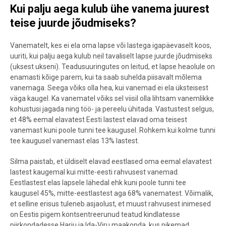
Kui palju aega kulub ühe vanema juurest
teise juurde jõudmiseks?
Vanematelt, kes ei ela oma lapse või lastega igapäevaselt koos,
uuriti, kui palju aega kulub neil tavaliselt lapse juurde jõudmiseks
(uksest ukseni). Teadusuuringutes on leitud, et lapse heaolule on
enamasti kõige parem, kui ta saab suhelda piisavalt mõlema
vanemaga. Seega võiks olla hea, kui vanemad ei ela üksteisest
väga kaugel. Ka vanematel võiks sel viisil olla lihtsam vanemlikke
kohustusi jagada ning töö- ja pereelu ühitada. Vastustest selgus,
et 48% eemal elavatest Eesti lastest elavad oma teisest
vanemast kuni poole tunni tee kaugusel. Rohkem kui kolme tunni
tee kaugusel vanemast elas 13% lastest.
Silma paistab, et üldiselt elavad eestlased oma eemal elavatest
lastest kaugemal kui mitte-eesti rahvusest vanemad.
Eestlastest elas lapsele lähedal ehk kuni poole tunni tee
kaugusel 45%, mitte-eestlastest aga 68% vanematest. Võimalik,
et selline erisus tuleneb asjaolust, et muust rahvusest inimesed
on Eestis pigem kontsentreerunud teatud kindlatesse
piirkondadesse Harju ja Ida-Viru maakonda, kus pikemad