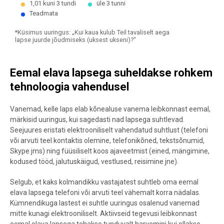
1,01 kuni 3 tundi
üle 3 tunni
Teadmata
*Küsimus uuringus: „Kui kaua kulub Teil tavaliselt aega
lapse juurde jõudmiseks (uksest ukseni)?“
End of interactive chart.
Eemal elava lapsega suheldakse rohkem
tehnoloogia vahendusel
Vanemad, kelle laps elab kõnealuse vanema leibkonnast eemal,
märkisid uuringus, kui sagedasti nad lapsega suhtlevad.
Seejuures eristati elektrooniliselt vahendatud suhtlust (telefoni
või arvuti teel kontaktis olemine, telefonikõned, tekstsõnumid,
Skype jms) ning füüsiliselt koos ajaveetmist (eined, mängimine,
kodused tööd, jalutuskäigud, vestlused, reisimine jne).
Selgub, et kaks kolmandikku vastajatest suhtleb oma eemal
elava lapsega telefoni või arvuti teel vähemalt korra nädalas.
Kümnendikuga lastest ei suhtle uuringus osalenud vanemad
mitte kunagi elektrooniliselt. Aktiivseid tegevusi leibkonnast