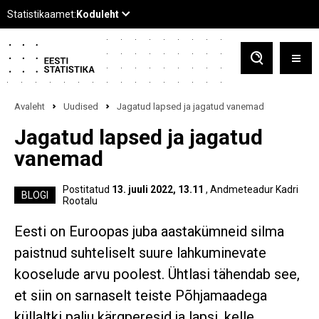
Avaleht
Uudised
Jagatud lapsed ja jagatud vanemad
Jagatud lapsed ja jagatud
vanemad
Postitatud
13. juuli 2022, 13.11
, Andmeteadur Kadri
BLOGI
Rootalu
Eesti on Euroopas juba aastakümneid silma
paistnud suhteliselt suure lahkuminevate
kooselude arvu poolest. Ühtlasi tähendab see,
et siin on sarnaselt teiste Põhjamaadega
küllaltki palju kärgperesid ja lapsi, kelle