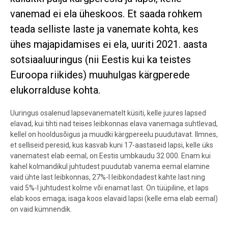
vanemad ei ela üheskoos. Et saada rohkem
teada selliste laste ja vanemate kohta, kes
ühes majapidamises ei ela, uuriti 2021. aasta
sotsiaaluuringus (nii Eestis kui ka teistes
Euroopa riikides) muuhulgas kärgperede
elukorralduse kohta.
Uuringus osalenud lapsevanematelt küsiti, kelle juures lapsed
elavad, kui tihti nad teises leibkonnas elava vanemaga suhtlevad,
kellel on hooldusõigus ja muudki kärgpereelu puudutavat. Ilmnes,
et selliseid peresid, kus kasvab kuni 17-aastaseid lapsi, kelle üks
vanematest elab eemal, on Eestis umbkaudu 32 000. Enam kui
kahel kolmandikul juhtudest puudutab vanema eemal elamine
vaid ühte last leibkonnas, 27%-l leibkondadest kahte last ning
vaid 5%-l juhtudest kolme või enamat last. On tüüpiline, et laps
elab koos emaga; isaga koos elavaid lapsi (kelle ema elab eemal)
on vaid kümnendik.