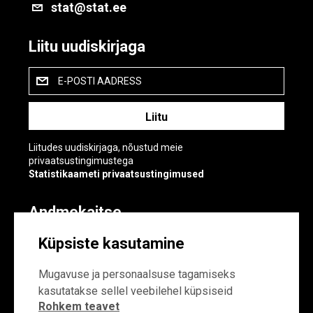
stat@stat.ee
Liitu uudiskirjaga
E-POSTI AADRESS
Liitudes uudiskirjaga, nõustud meie
privaatsustingimustega
Statistikaameti privaatsustingimused
Andmekaitse
Andmekaitse
Küpsiste kasutamine
Küpsiste sätted
Mugavuse ja personaalsuse tagamiseks
kasutatakse sellel veebilehel küpsiseid
Rohkem teavet