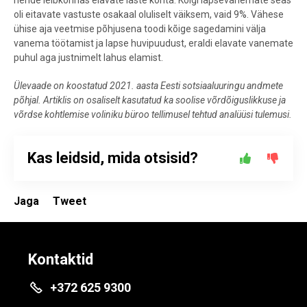
nende leibkonnas elavate laste kohta. Kõigi lapsevanemate seas
oli eitavate vastuste osakaal oluliselt väiksem, vaid 9%. Vähese
ühise aja veetmise põhjusena toodi kõige sagedamini välja
vanema töötamist ja lapse huvipuudust, eraldi elavate vanemate
puhul aga justnimelt lahus elamist.
Ülevaade on koostatud 2021. aasta Eesti sotsiaaluuringu andmete
põhjal. Artiklis on osaliselt kasutatud ka soolise võrdõiguslikkuse ja
võrdse kohtlemise voliniku büroo tellimusel tehtud analüüsi tulemusi.
Kas leidsid, mida otsisid?
Jaga
Tweet
Kontaktid
+372 625 9300