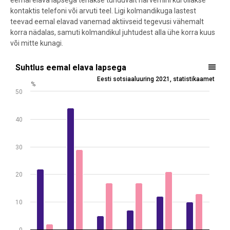
eemal elava lapsega tehakse tunduvalt harvemini kui ollakse
kontaktis telefoni või arvuti teel. Ligi kolmandikuga lastest
teevad eemal elavad vanemad aktiivseid tegevusi vähemalt
korra nädalas, samuti kolmandikul juhtudest alla ühe korra kuus
või mitte kunagi.
Suhtlus eemal elava lapsega
Suhtlus eemal elava lapsega
Eesti sotsiaaluuring 2021, statistikaamet
Bar chart with 2 data series.
%
50
Eesti sotsiaaluuring 2021, statistikaamet
View as data table, Suhtlus eemal elava lapsega
The chart has 1 X axis displaying .
40
The chart has 1 Y axis displaying %. Data ranges from 2 to 44.
30
20
10