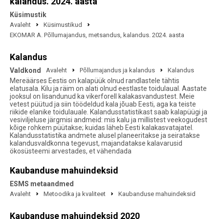
kalandus. 2024. aasta
Küsimustik
Avaleht
Küsimustikud
EKOMAR A. Põllumajandus, metsandus, kalandus. 2024. aasta
Kalandus
Valdkond
Avaleht
Põllumajandus ja kalandus
Kalandus
Mereäärses Eestis on kalapüük olnud randlastele tähtis
elatusala. Kilu ja räim on alati olnud eestlaste toidulaual. Aastate
jooksul on lisandunud ka vikerforell kalakasvandustest. Meie
vetest püütud ja siin töödeldud kala jõuab Eesti, aga ka teiste
riikide elanike toidulauale. Kalandusstatistikast saab kalapüügi ja
vesiviljeluse järgmisi andmeid: mis kalu ja millistest veekogudest
kõige rohkem püütakse; kuidas läheb Eesti kalakasvatajatel.
Kalandusstatistika andmete alusel planeeritakse ja seiratakse
kalandusvaldkonna tegevust, majandatakse kalavarusid
ökosüsteemi arvestades, et vähendada
Kaubanduse mahuindeksid
ESMS metaandmed
Avaleht
Metoodika ja kvaliteet
Kaubanduse mahuindeksid
Kaubanduse mahuindeksid 2020