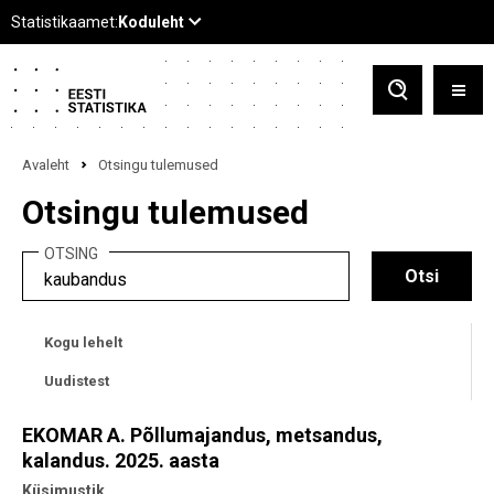
Avaleht
Otsingu tulemused
Otsingu tulemused
OTSING
Kogu lehelt
Uudistest
EKOMAR A. Põllumajandus, metsandus,
kalandus. 2025. aasta
Küsimustik