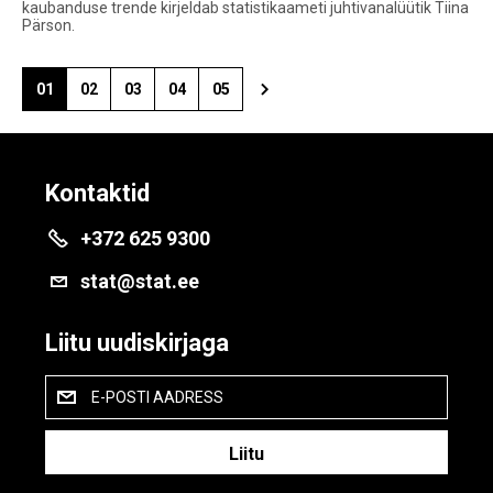
kaubanduse trende kirjeldab statistikaameti juhtivanalüütik Tiina
Pärson.
01
02
03
04
05
Kontaktid
+372 625 9300
stat@stat.ee
Liitu uudiskirjaga
E-POSTI AADRESS