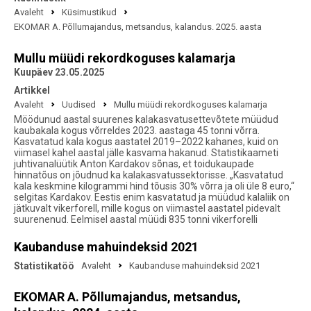
Avaleht
Küsimustikud
EKOMAR A. Põllumajandus, metsandus, kalandus. 2025. aasta
Mullu müüdi rekordkoguses kalamarja
Kuupäev 23.05.2025
Artikkel
Avaleht
Uudised
Mullu müüdi rekordkoguses kalamarja
Möödunud aastal suurenes kalakasvatusettevõtete müüdud
kaubakala kogus võrreldes 2023. aastaga 45 tonni võrra.
Kasvatatud kala kogus aastatel 2019–2022 kahanes, kuid on
viimasel kahel aastal jälle kasvama hakanud. Statistikaameti
juhtivanalüütik Anton Kardakov sõnas, et toidukaupade
hinnatõus on jõudnud ka kalakasvatussektorisse. „Kasvatatud
kala keskmine kilogrammi hind tõusis 30% võrra ja oli üle 8 euro,“
selgitas Kardakov. Eestis enim kasvatatud ja müüdud kalaliik on
jätkuvalt vikerforell, mille kogus on viimastel aastatel pidevalt
suurenenud. Eelmisel aastal müüdi 835 tonni vikerforelli
Kaubanduse mahuindeksid 2021
Statistikatöö
Avaleht
Kaubanduse mahuindeksid 2021
EKOMAR A. Põllumajandus, metsandus,