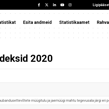
Ligipääse
tistikat
Esita andmeid
Statistikaamet
Rahva
deksid 2020
aubandusettevõtete müügitulu ja jaemüügi mahtu tegevusala järgi eri pe