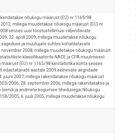
rakendatakse nõukogu määrust (EÜ) nr 1165/98
ai 2012, millega muudetakse nõukogu määrust (EÜ) nr
2008 seoses uusi tööstustellimusi väljendavate
09, 22. aprill 2009, millega muudetakse nõukogu
se sageduse ja muutujate suhtes kohaldatavate
8. november 2008, millega muudetakse nõukogu määrust
statistiliste klassifikaatorite NACE ja CPA muutmisest
määrust (EÜ) nr 1165/98 kiirstatistika kohta seoses
lt edastatavate aastale 2009 eelnevate aegridade
14. juuni 2007, millega rakendatakse nõukogu määrust
1503/2006, 28. september 2006, millega rakendatakse ja
e loendi ja andmete kogumise tihedusega, Nõukogu
1158/2005, 6. juuli 2005, millega muudetakse nõukogu