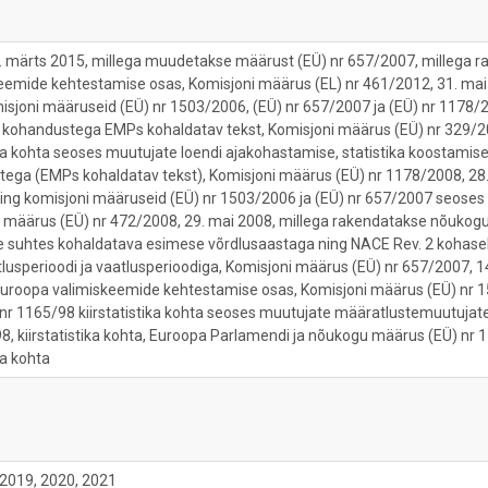
. märts 2015, millega muudetakse määrust (EÜ) nr 657/2007, millega 
skeemide kehtestamise osas, Komisjoni määrus (EL) nr 461/2012, 31. m
omisjoni määruseid (EÜ) nr 1503/2006, (EÜ) nr 657/2007 ja (EÜ) nr 1178/
e kohandustega EMPs kohaldatav tekst, Komisjoni määrus (EÜ) nr 329/20
ika kohta seoses muutujate loendi ajakohastamise, statistika koostami
ega (EMPs kohaldatav tekst), Komisjoni määrus (EÜ) nr 1178/2008, 2
 ning komisjoni määruseid (EÜ) nr 1503/2006 ja (EÜ) nr 657/2007 seoses 
määrus (EÜ) nr 472/2008, 29. mai 2008, millega rakendatakse nõukogu 
ade suhtes kohaldatava esimese võrdlusaastaga ning NACE Rev. 2 kohase
lusperioodi ja vaatlusperioodiga, Komisjoni määrus (EÜ) nr 657/2007, 
a Euroopa valimiskeemide kehtestamise osas, Komisjoni määrus (EÜ) nr 
r 1165/98 kiirstatistika kohta seoses muutujate määratlustemuutujat
8, kiirstatistika kohta, Euroopa Parlamendi ja nõukogu määrus (EÜ) nr 
ka kohta
 2019, 2020, 2021