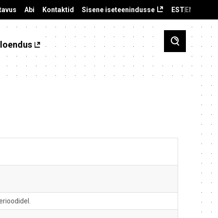
tavus
Abi
Kontaktid
Sisene iseteenindusse
EST
ENG
loendus
rioodidel.