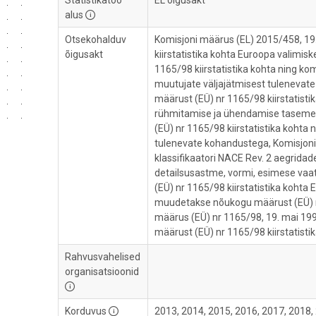
Statistikatöö
EL õigusakt
alus
Otsekohalduv
Komisjoni määrus (EL) 2015/458, 19
õigusakt
kiirstatistika kohta Euroopa valimi
1165/98 kiirstatistika kohta ning k
muutujate väljajätmisest tulenevat
määrust (EÜ) nr 1165/98 kiirstatist
rühmitamise ja ühendamise tasemet
(EÜ) nr 1165/98 kiirstatistika kohta
tulenevate kohandustega, Komisjoni 
klassifikaatori NACE Rev. 2 aegrid
detailsusastme, vormi, esimese vaat
(EÜ) nr 1165/98 kiirstatistika koht
muudetakse nõukogu määrust (EÜ) n
määrus (EÜ) nr 1165/98, 19. mai 199
määrust (EÜ) nr 1165/98 kiirstatisti
Rahvusvahelised
organisatsioonid
Korduvus
2013, 2014, 2015, 2016, 2017, 2018,