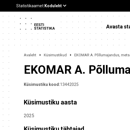
Avasta sta
Avaleht
Küsimustikud
EKOMAR A. Põllumajandus, metsa
EKOMAR A. Põllumaj
Küsimustiku kood:
13442025
Küsimustiku aasta
2025
Küsimustiku tähtajad