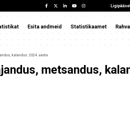
Ligipääse
tistikat
Esita andmeid
Statistikaamet
Rahva
ndus, kalandus. 2024. aasta
andus, metsandus, kalan