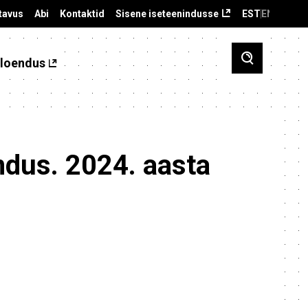
tavus
Abi
Kontaktid
Sisene iseteenindusse
EST
ENG
loendus
dus. 2024. aasta