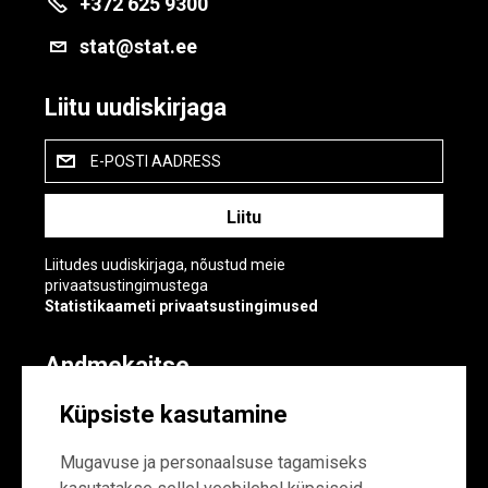
+372 625 9300
stat@stat.ee
Liitu uudiskirjaga
E-POSTI AADRESS
Liitudes uudiskirjaga, nõustud meie
privaatsustingimustega
Statistikaameti privaatsustingimused
Andmekaitse
Andmekaitse
Küpsiste kasutamine
Küpsiste sätted
Mugavuse ja personaalsuse tagamiseks