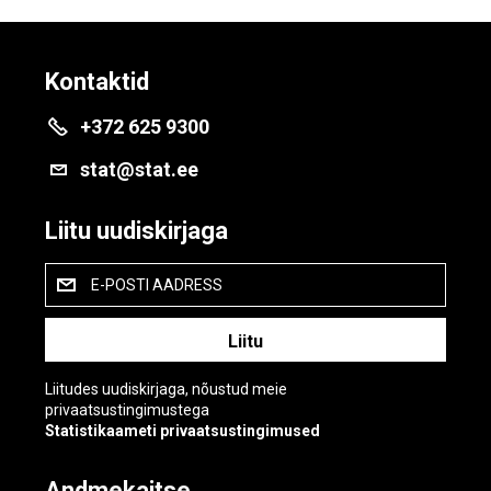
Kontaktid
+372 625 9300
stat@stat.ee
Liitu uudiskirjaga
E-POSTI AADRESS
Liitudes uudiskirjaga, nõustud meie
privaatsustingimustega
Statistikaameti privaatsustingimused
Andmekaitse