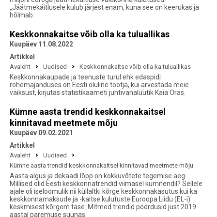
„Jäätmekäitlusele kulub järjest enam, kuna see on keerukas ja
hõlmab
Keskkonnakaitse võib olla ka tuluallikas
Kuupäev 11.08.2022
Artikkel
Avaleht
Uudised
Keskkonnakaitse võib olla ka tuluallikas
Keskkonnakaupade ja teenuste turul ehk edaspidi
rohemajanduses on Eesti oluline tootja, kui arvestada meie
väiksust, kirjutas statistikaameti juhtivanalüütik Kaia Oras.
Kümne aasta trendid keskkonnakaitsel
kinnitavad meetmete mõju
Kuupäev 09.02.2021
Artikkel
Avaleht
Uudised
Kümne aasta trendid keskkonnakaitsel kinnitavad meetmete mõju
Aasta algus ja dekaadi lõpp on kokkuvõtete tegemise aeg.
Millised olid Eesti keskkonnatrendid viimasel kümnendil? Sellele
ajale oli iseloomulik nii küllaltki kõrge keskkonnakasutus kui ka
keskkonnamaksude ja -kaitse kulutuste Euroopa Liidu (EL-i)
keskmisest kõrgem tase. Mitmed trendid pöördusid just 2019.
aastal paremuse suunas.