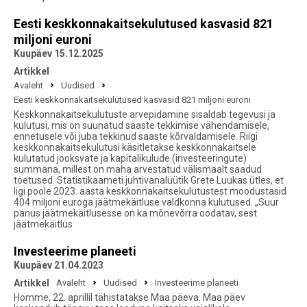
Eesti keskkonnakaitsekulutused kasvasid 821
miljoni euroni
Kuupäev 15.12.2025
Artikkel
Avaleht
Uudised
Eesti keskkonnakaitsekulutused kasvasid 821 miljoni euroni
Keskkonnakaitsekulutuste arvepidamine sisaldab tegevusi ja
kulutusi, mis on suunatud saaste tekkimise vähendamisele,
ennetusele või juba tekkinud saaste kõrvaldamisele. Riigi
keskkonnakaitsekulutusi käsitletakse keskkonnakaitsele
kulutatud jooksvate ja kapitalikulude (investeeringute)
summana, millest on maha arvestatud välismaalt saadud
toetused. Statistikaameti juhtivanalüütik Grete Luukas ütles, et
ligi poole 2023. aasta keskkonnakaitsekulutustest moodustasid
404 miljoni euroga jäätmekäitluse valdkonna kulutused. „Suur
panus jäätmekäitlusesse on ka mõnevõrra oodatav, sest
jäätmekäitlus
Investeerime planeeti
Kuupäev 21.04.2023
Artikkel
Avaleht
Uudised
Investeerime planeeti
Homme, 22. aprillil tähistatakse Maa päeva. Maa päev