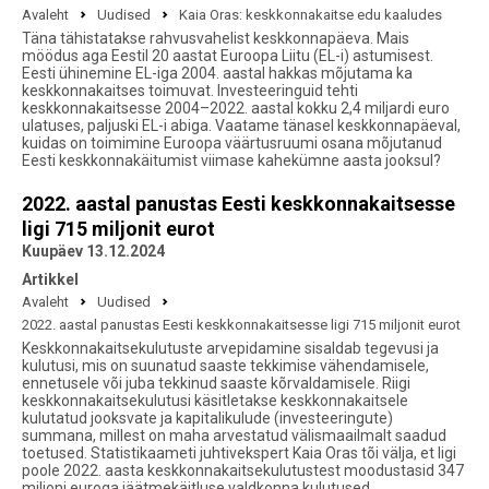
Avaleht
Uudised
Kaia Oras: keskkonnakaitse edu kaaludes
Täna tähistatakse rahvusvahelist keskkonnapäeva. Mais
möödus aga Eestil 20 aastat Euroopa Liitu (EL-i) astumisest.
Eesti ühinemine EL-iga 2004. aastal hakkas mõjutama ka
keskkonnakaitses toimuvat. Investeeringuid tehti
keskkonnakaitsesse 2004–2022. aastal kokku 2,4 miljardi euro
ulatuses, paljuski EL-i abiga. Vaatame tänasel keskkonnapäeval,
kuidas on toimimine Euroopa väärtusruumi osana mõjutanud
Eesti keskkonnakäitumist viimase kahekümne aasta jooksul?
2022. aastal panustas Eesti keskkonnakaitsesse
ligi 715 miljonit eurot
Kuupäev 13.12.2024
Artikkel
Avaleht
Uudised
2022. aastal panustas Eesti keskkonnakaitsesse ligi 715 miljonit eurot
Keskkonnakaitsekulutuste arvepidamine sisaldab tegevusi ja
kulutusi, mis on suunatud saaste tekkimise vähendamisele,
ennetusele või juba tekkinud saaste kõrvaldamisele. Riigi
keskkonnakaitsekulutusi käsitletakse keskkonnakaitsele
kulutatud jooksvate ja kapitalikulude (investeeringute)
summana, millest on maha arvestatud välismaailmalt saadud
toetused. Statistikaameti juhtivekspert Kaia Oras tõi välja, et ligi
poole 2022. aasta keskkonnakaitsekulutustest moodustasid 347
miljoni euroga jäätmekäitluse valdkonna kulutused.