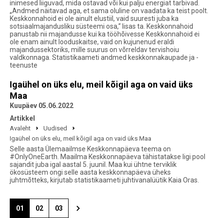
inimesed liiguvad, mida ostavad või kui palju energiat tarbivad.
„Andmed näitavad aga, et sama oluline on vaadata ka teist poolt.
Keskkonnahoid ei ole ainult elustiil, vaid suuresti juba ka
sotsiaalmajandusliku süsteemi osa,“ lisas ta. Keskkonnahoid
panustab nii majandusse kui ka tööhõivesse Keskkonnahoid ei
ole enam ainult looduskaitse, vaid on kujunenud eraldi
majandussektoriks, mille suurus on võrreldav tervishoiu
valdkonnaga. Statistikaameti andmed keskkonnakaupade ja -
teenuste
Igaühel on üks elu, meil kõigil aga on vaid üks
Maa
Kuupäev 05.06.2022
Artikkel
Avaleht
Uudised
Igaühel on üks elu, meil kõigil aga on vaid üks Maa
Selle aasta Ülemaailmse Keskkonnapäeva teema on
#OnlyOneEarth. Maailma Keskkonnapäeva tähistatakse ligi pool
sajandit juba igal aastal 5. juunil. Maa kui ühtne terviklik
ökosüsteem ongi selle aasta keskkonnapäeva üheks
juhtmõtteks, kirjutab statistikaameti juhtivanalüütik Kaia Oras.
01
02
03