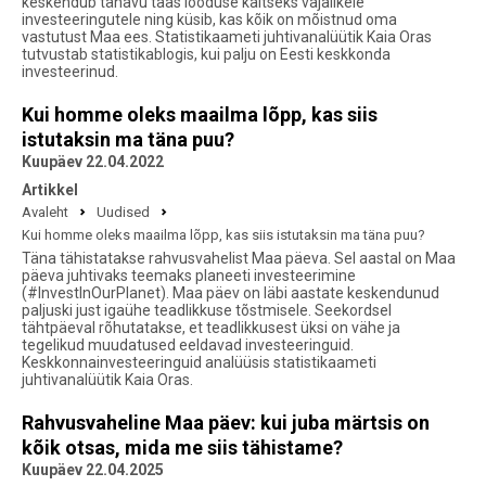
keskendub tänavu taas looduse kaitseks vajalikele
investeeringutele ning küsib, kas kõik on mõistnud oma
vastutust Maa ees. Statistikaameti juhtivanalüütik Kaia Oras
tutvustab statistikablogis, kui palju on Eesti keskkonda
investeerinud.
Kui homme oleks maailma lõpp, kas siis
istutaksin ma täna puu?
Kuupäev 22.04.2022
Artikkel
Avaleht
Uudised
Kui homme oleks maailma lõpp, kas siis istutaksin ma täna puu?
Täna tähistatakse rahvusvahelist Maa päeva. Sel aastal on Maa
päeva juhtivaks teemaks planeeti investeerimine
(#InvestInOurPlanet). Maa päev on läbi aastate keskendunud
paljuski just igaühe teadlikkuse tõstmisele. Seekordsel
tähtpäeval rõhutatakse, et teadlikkusest üksi on vähe ja
tegelikud muudatused eeldavad investeeringuid.
Keskkonnainvesteeringuid analüüsis statistikaameti
juhtivanalüütik Kaia Oras.
Rahvusvaheline Maa päev: kui juba märtsis on
kõik otsas, mida me siis tähistame?
Kuupäev 22.04.2025