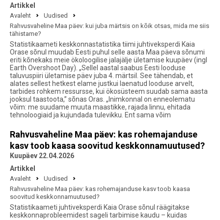
Artikkel
Avaleht
Uudised
Rahvusvaheline Maa päev: kui juba märtsis on kõik otsas, mida me siis
tähistame?
Statistikaameti keskkonnastatistika tiimi juhtiveksperdi Kaia
Orase sõnul muudab Eesti puhul selle aasta Maa päeva sõnumi
eriti kõnekaks meie ökoloogilise jalajälje ületamise kuupäev (ingl
Earth Overshoot Day). „Sellel aastal saabus Eesti looduse
taluvuspiiri ületamise päev juba 4. märtsil. See tähendab, et
alates sellest hetkest elame justkui laenatud looduse arvelt,
tarbides rohkem ressursse, kui ökosüsteem suudab sama aasta
jooksul taastoota,” sõnas Oras. „Inimkonnal on enneolematu
võim: me suudame muuta maastikke, rajada linnu, ehitada
tehnoloogiaid ja kujundada tulevikku. Ent sama võim
Rahvusvaheline Maa päev: kas rohemajanduse
kasv toob kaasa soovitud keskkonnamuutused?
Kuupäev 22.04.2026
Artikkel
Avaleht
Uudised
Rahvusvaheline Maa päev: kas rohemajanduse kasv toob kaasa
soovitud keskkonnamuutused?
Statistikaameti juhtiveksperdi Kaia Orase sõnul räägitakse
keskkonnaprobleemidest sageli tarbimise kaudu – kuidas