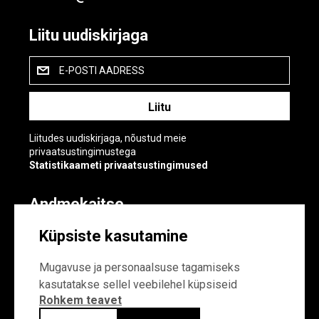
Liitu uudiskirjaga
E-POSTI AADRESS
Liitudes uudiskirjaga, nõustud meie
privaatsustingimustega
Statistikaameti privaatsustingimused
Andmekaitse
Andmekaitse
Küpsiste kasutamine
Küpsiste sätted
Mugavuse ja personaalsuse tagamiseks
kasutatakse sellel veebilehel küpsiseid
Rohkem teavet