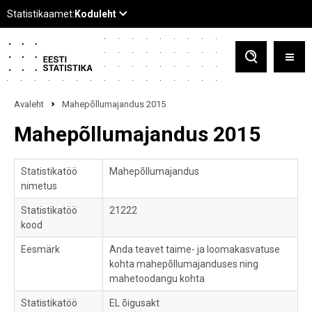
Avaleht
Mahepõllumajandus 2015
Mahepõllumajandus 2015
Statistikatöö
Mahepõllumajandus
nimetus
Statistikatöö
21222
kood
Eesmärk
Anda teavet taime- ja loomakasvatuse
kohta mahepõllumajanduses ning
mahetoodangu kohta
Statistikatöö
EL õigusakt