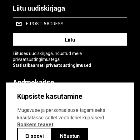
Liitu uudiskirjaga
E-POSTI AADRESS
Liitudes uudiskirjaga, nõustud meie
privaatsustingimustega
Statistikaameti privaatsustingimused
Andmekaitse
Andmekaitse
Küpsiste kasutamine
Küpsiste sätted
Mugavuse ja personaalsuse tagamiseks
kasutatakse sellel veebilehel küpsiseid
Rohkem teavet
Ei soovi
Nõustun