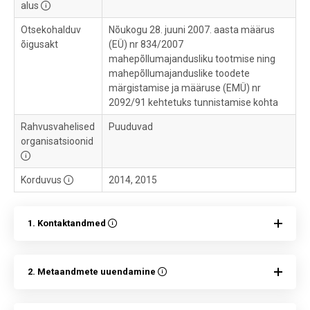
alus
Otsekohalduv
Nõukogu 28. juuni 2007. aasta määrus
õigusakt
(EÜ) nr 834/2007
mahepõllumajandusliku tootmise ning
mahepõllumajanduslike toodete
märgistamise ja määruse (EMÜ) nr
2092/91 kehtetuks tunnistamise kohta
Rahvusvahelised
Puuduvad
organisatsioonid
Korduvus
2014, 2015
1. Kontaktandmed
2. Metaandmete uuendamine