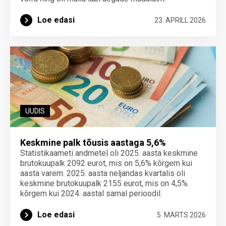
Loe edasi
23. APRILL 2026
UUDIS
Keskmine palk tõusis aastaga 5,6%
Statistikaameti andmetel oli 2025. aasta keskmine
brutokuupalk 2092 eurot, mis on 5,6% kõrgem kui
aasta varem. 2025. aasta neljandas kvartalis oli
keskmine brutokuupalk 2155 eurot, mis on 4,5%
kõrgem kui 2024. aastal samal perioodil.
Loe edasi
5. MÄRTS 2026