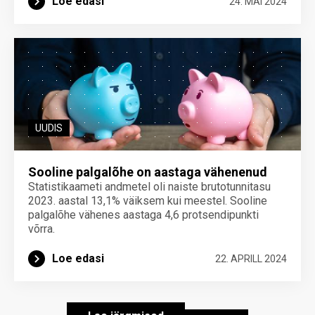
Loe edasi
24. MAI 2024
UUDIS
Sooline palgalõhe on aastaga vähenenud
Statistikaameti andmetel oli naiste brutotunnitasu
2023. aastal 13,1% väiksem kui meestel. Sooline
palgalõhe vähenes aastaga 4,6 protsendipunkti
võrra.
Loe edasi
22. APRILL 2024