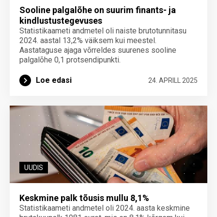
Sooline palgalõhe on suurim finants- ja
kindlustustegevuses
Statistikaameti andmetel oli naiste brutotunnitasu
2024. aastal 13,2% väiksem kui meestel.
Aastataguse ajaga võrreldes suurenes sooline
palgalõhe 0,1 protsendipunkti.
Loe edasi
24. APRILL 2025
UUDIS
Keskmine palk tõusis mullu 8,1%
Statistikaameti andmetel oli 2024. aasta keskmine