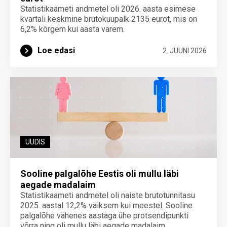
Statistikaameti andmetel oli 2026. aasta esimese
kvartali keskmine brutokuupalk 2135 eurot, mis on
6,2% kõrgem kui aasta varem.
Loe edasi
2. JUUNI 2026
UUDIS
Sooline palgalõhe Eestis oli mullu läbi
aegade madalaim
Statistikaameti andmetel oli naiste brutotunnitasu
2025. aastal 12,2% väiksem kui meestel. Sooline
palgalõhe vähenes aastaga ühe protsendipunkti
võrra ning oli mullu läbi aegade madalaim.