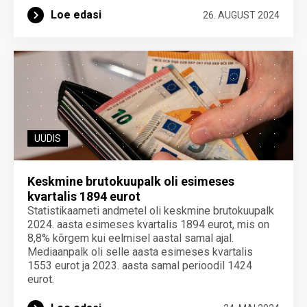
Loe edasi
26. AUGUST 2024
UUDIS
Keskmine brutokuupalk oli esimeses
kvartalis 1894 eurot
Statistikaameti andmetel oli keskmine brutokuupalk
2024. aasta esimeses kvartalis 1894 eurot, mis on
8,8% kõrgem kui eelmisel aastal samal ajal.
Mediaanpalk oli selle aasta esimeses kvartalis
1553 eurot ja 2023. aasta samal perioodil 1424
eurot.