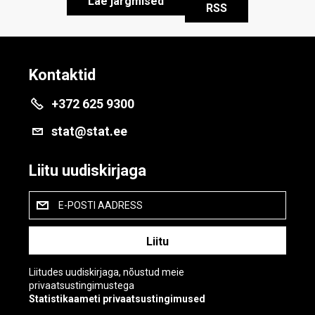
Lae järgmised
RSS
Kontaktid
+372 625 9300
stat@stat.ee
Liitu uudiskirjaga
E-POSTI AADRESS
Liitudes uudiskirjaga, nõustud meie
privaatsustingimustega
Statistikaameti privaatsustingimused