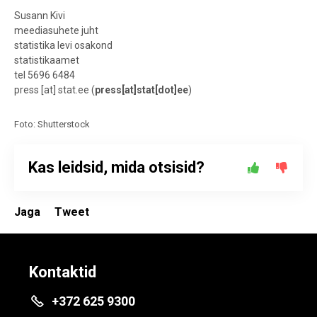
Susann Kivi
meediasuhete juht
statistika levi osakond
statistikaamet
tel 5696 6484
press
[at]
stat.ee
(
press[at]stat[dot]ee
)
Foto: Shutterstock
Kas leidsid, mida otsisid?
Jaga
Tweet
Kontaktid
+372 625 9300