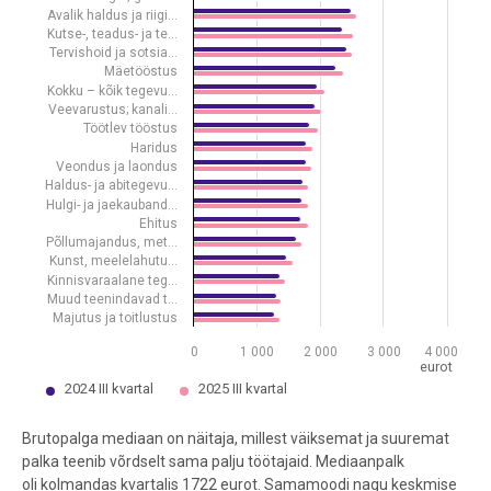
The chart has 1 Y axis displaying eurot. Data ranges from 1285 to 3
Avalik haldus ja riigi…
Kutse-, teadus- ja te…
Tervishoid ja sotsia…
Mäetööstus
Kokku – kõik tegevu…
Veevarustus; kanali…
Töötlev tööstus
Haridus
Veondus ja laondus
Haldus- ja abitegevu…
Hulgi- ja jaekauband…
Ehitus
Põllumajandus, met…
Kunst, meelelahutu…
Kinnisvaraalane teg…
Muud teenindavad t…
Majutus ja toitlustus
0
1 000
2 000
3 000
4 000
eurot
2024 III kvartal
2025 III kvartal
End of interactive chart.
Brutopalga mediaan on näitaja, millest väiksemat ja suuremat
palka teenib võrdselt sama palju töötajaid.
Mediaanpalk
oli
kolmandas
kvartalis
1722 eurot. Samamoodi nagu keskmise