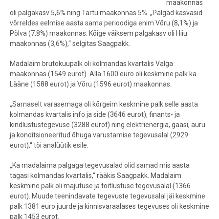
maakonnas
oli palgakasv 5,6% ning Tartu maakonnas 5%. „Palgad kasvasid
võrreldes eelmise aasta sama perioodiga enim Võru (8,1%) ja
Põlva (7,8%) maakonnas. Kõige väiksem palgakasv oli Hiiu
maakonnas (3,6%),“ selgitas Saagpakk.
Madalaim brutokuupalk oli kolmandas kvartalis Valga
maakonnas (1549 eurot). Alla 1600 euro oli keskmine palk ka
Lääne (1588 eurot) ja Võru (1596 eurot) maakonnas.
„Sarnaselt varasemaga oli kõrgeim keskmine palk selle aasta
kolmandas kvartalis info ja side (3646 eurot), finants- ja
kindlustustegevuse (3288 eurot) ning elektrienergia, gaasi, auru
ja konditsioneeritud õhuga varustamise tegevusalal (2929
eurot),“ tõi analüütik esile.
„Ka madalaima palgaga tegevusalad olid samad mis aasta
tagasi kolmandas kvartalis,“ rääkis Saagpakk. Madalaim
keskmine palk oli majutuse ja toitlustuse tegevusalal (1366
eurot). Muude teenindavate tegevuste tegevusalal jäi keskmine
palk 1381 euro juurde ja kinnisvaraalases tegevuses oli keskmine
palk 1453 eurot.