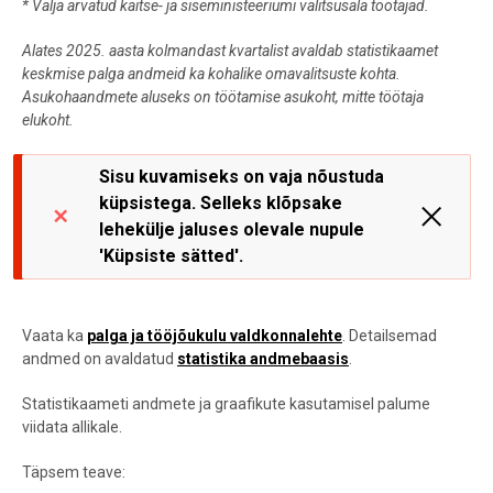
*
Välja arvatud kaitse- ja siseministeeriumi valitsusala töötajad.
Alates 2025. aasta kolmandast kvartalist avaldab statistikaamet
keskmise palga andmeid ka kohalike omavalitsuste kohta.
Asukohaandmete aluseks on töötamise asukoht, mitte töötaja
elukoht.
Sisu kuvamiseks on vaja nõustuda
küpsistega. Selleks klõpsake
lehekülje jaluses olevale nupule
'Küpsiste sätted'.
Vaata ka
palga ja tööjõukulu valdkonnalehte
.
Detailsemad
andmed on avaldatud
statistika andmebaasis
.
Statistikaameti andmete ja graafikute kasutamisel palume
viidata allikale.
Täpsem teave: