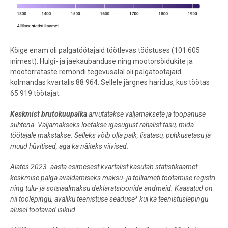
Kõige enam oli palgatöötajaid töötlevas tööstuses (101 605
inimest). Hulgi- ja jaekaubanduse ning mootorsõidukite ja
mootorrataste remondi tegevusalal oli palgatöötajaid
kolmandas kvartalis 88 964. Sellele järgnes haridus, kus töötas
65 919 töötajat.
Keskmist brutokuupalka
arvutatakse väljamaksete ja tööpanuse
suhtena. Väljamakseks loetakse igasugust rahalist tasu, mida
töötajale makstakse. Selleks võib olla palk, lisatasu, puhkusetasu ja
muud hüvitised, aga ka näiteks viivised.
Alates 2023. aasta esimesest kvartalist kasutab statistikaamet
keskmise palga avaldamiseks maksu- ja tolliameti töötamise registri
ning tulu- ja sotsiaalmaksu deklaratsioonide andmeid. Kaasatud on
nii töölepingu, avaliku teenistuse seaduse* kui ka teenistuslepingu
alusel töötavad isikud.