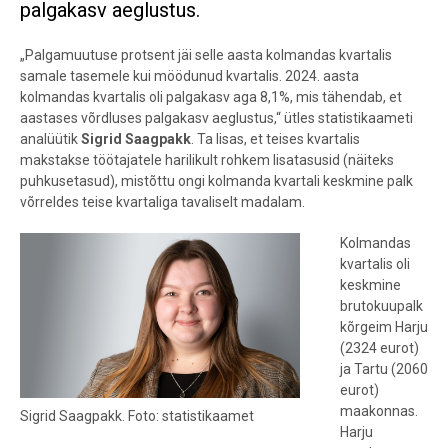
palgakasv aeglustus.
„Palgamuutuse protsent jäi selle aasta kolmandas kvartalis
samale tasemele kui möödunud kvartalis. 2024. aasta
kolmandas kvartalis oli palgakasv aga 8,1%, mis tähendab, et
aastases võrdluses palgakasv aeglustus,“
ütles statistikaameti
analüütik
Sigrid Saagpakk
. Ta lisas, et teises kvartalis
makstakse töötajatele harilikult rohkem lisatasusid (näiteks
puhkusetasud), mistõttu ongi kolmanda kvartali keskmine palk
võrreldes teise kvartaliga tavaliselt madalam.
Kolmandas
kvartalis oli
keskmine
brutokuupalk
kõrgeim Harju
(2324 eurot)
ja Tartu (2060
eurot)
maakonnas.
Sigrid Saagpakk. Foto: statistikaamet
Harju