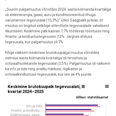
„Suurim palgamuutus võrreldes 2024. aasta kolmanda kvartaliga
oli elektrienergia, gaasi, auru ja konditsioneeritud õhuga
varustamise tegevusalal (15,3%),“ ütles Saagpakk ja lisas, et
muutus on tingitud eelkõige ettevõtete tegevusalade vahelisest
liikumisest. Keskmine palk kasvas 7,7% töötlevas tööstuses ning
finants- ja kindlustustegevuses 7,2%. Järgnes ehituse
tegevusala, kus palgamuutus oli 7%.
Kõige väiksem keskmise brutokuupalga muutus võrreldes
eelmise aasta kolmanda kvartaliga oli tervishoiu ja
sotsiaalhoolekande tegevusalal (3,5%). Palgamuutus oli väiksem
ka info ja side ning avaliku halduse, riigikaitse ja
sotsiaalkindlustuse tegevusalal, kus see jäi 4% juurde.
Keskmine brutokuupalk tegevusalati, III kvartal 2024–2025
Keskmine brutokuupalk tegevusalati, III
kvartal 2024–2025
Bar chart with 2 data series.
Allikas: statistikaamet
Allikas: statistikaamet
View as data table, Keskmine brutokuupalk tegevusalati, III kvarta
Info ja side
Finants- ja kindlustu…
The chart has 1 X axis displaying .
Elektrienergia, gaasi…