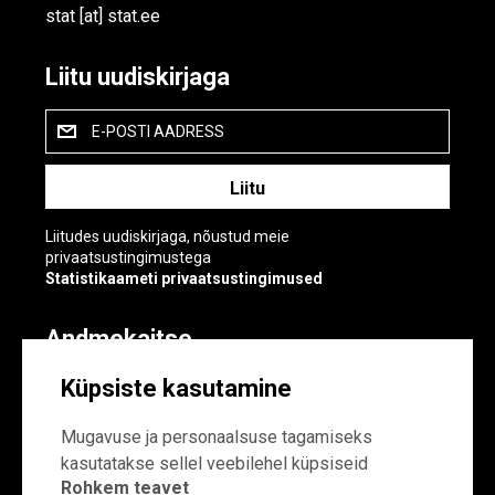
stat
[at]
stat.ee
Liitu uudiskirjaga
E-POSTI AADRESS
Liitudes uudiskirjaga, nõustud meie
privaatsustingimustega
Statistikaameti privaatsustingimused
Andmekaitse
Andmekaitse
Küpsiste kasutamine
Küpsiste sätted
Mugavuse ja personaalsuse tagamiseks
kasutatakse sellel veebilehel küpsiseid
Rohkem teavet