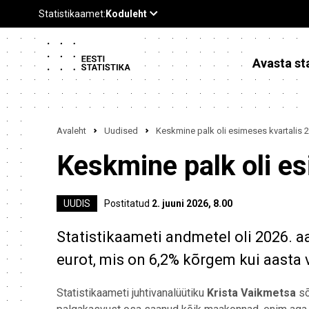
Avasta sta
Avaleht
Uudised
Keskmine palk oli esimeses kvartalis 
Keskmine palk oli e
UUDIS
Postitatud
2. juuni 2026, 8.00
Statistikaameti andmetel oli 2026. 
eurot, mis on 6,2% kõrgem kui aasta
Statistikaameti juhtivanalüütiku
Krista Vaikmetsa
sõ