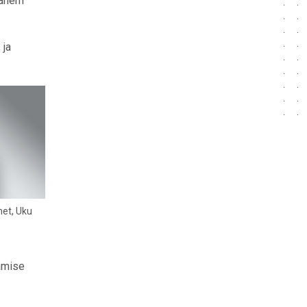
vähem
 ja
met, Uku
tamise