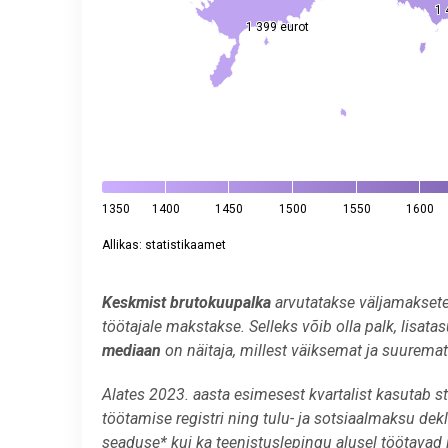
1 
1 
1 399 eurot
1 399 eurot
1350
1400
1450
1500
1550
1600
Allikas: statistikaamet
End of interactive chart.
Keskmist brutokuupalka
arvutatakse väljamaksete
töötajale makstakse. Selleks võib olla palk, lisat
mediaan
on näitaja, millest väiksemat ja suuremat
Alates 2023. aasta esimesest kvartalist kasutab s
töötamise registri ning tulu- ja sotsiaalmaksu de
seaduse* kui ka teenistuslepingu alusel töötavad 