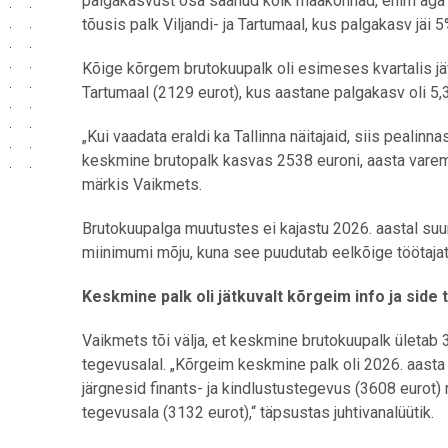
palgakasvust osa saanud kõik maakonnad, enim aga R
tõusis palk Viljandi- ja Tartumaal, kus palgakasv jäi
Kõige kõrgem brutokuupalk oli esimeses kvartalis jät
Tartumaal (2129 eurot), kus aastane palgakasv oli 5,
„Kui vaadata eraldi ka Tallinna näitajaid, siis pealinn
keskmine brutopalk kasvas 2538 euroni, aasta varem
märkis Vaikmets.
Brutokuupalga muutustes ei kajastu 2026. aastal s
miinimumi mõju, kuna see puudutab eelkõige töötajat
Keskmine palk oli jätkuvalt kõrgeim info ja side
Vaikmets tõi välja, et keskmine brutokuupalk ületab 
tegevusalal. „Kõrgeim keskmine palk oli 2026. aasta 
järgnesid finants- ja kindlustustegevus (3608 eurot) 
tegevusala (3132 eurot),“ täpsustas juhtivanalüütik.