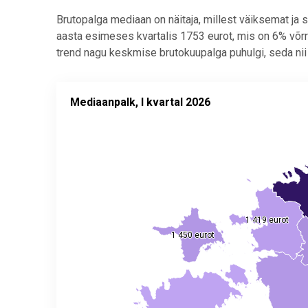
Brutopalga mediaan on näitaja, millest väiksemat ja 
aasta esimeses kvartalis 1753 eurot, mis on 6% võr
trend nagu keskmise brutokuupalga puhulgi, seda nii
Mediaanpalk, I kvartal 2026
Mediaanpalk, I kvartal 2026
Map of unspecified region with 1 data series.
Allikas: statistikaamet
View as data table, Mediaanpalk, I kvartal 2026
The chart has 2 Y axes displaying values, and values
1 419 eurot
1 419 eurot
1 450 eurot
1 450 eurot