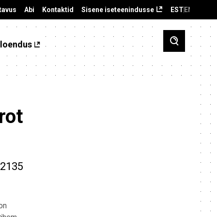
tavus
Abi
Kontaktid
Sisene iseteenindusse
EST
ENG
loendus
rot
 2135
on