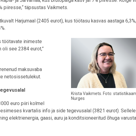
apla- ja Järvamaa, kus brutopalga kasv jäi 7% piiresse. Kõige 
 5% piiresse,“ täpsustas Vaikmets.
kuvalt Harjumaal (2405 eurot), kus töötasu kasvas aastaga 6,3%,
3%.
as töötavate inimeste
 oli see 2384 eurot,”
uurenenud maksuvaba
e netosissetulekut.
 tegevusalal
Krista Vaikmets. Foto: statistikaa
Nurges
3000 euro piiri kolmel
esimeses kvartalis info ja side tegevusalal (3821 eurot). Sellele
ning elektrienergia, gaasi, auru ja konditsioneeritud õhuga varus