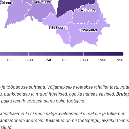
1 487 eurot
1 487 eurot
446 eurot
446 eurot
1 430 eurot
1 430 eurot
1 368 eurot
1 368 eurot
1 394 eurot
1 394 eurot
1650
1700
1750
1800
1850
1900
1950
 ja tööpanuse suhtena. Väljamakseks loetakse rahalist tasu, mid
asu, puhkusetasu ja muud hüvitised, aga ka näiteks viivised.
Bruto
 palka teenib võrdselt sama palju töötajaid.
tatistikaamet keskmise palga avaldamiseks maksu- ja tolliameti
klaratsioonide andmeid. Kaasatud on nii töölepingu, avaliku teeni
isikud.