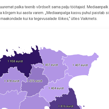
suuremat palka teenib võrdselt sama palju töötajaid. Mediaanpalk 
ra kõrgem kui aasta varem. „Mediaanpalga kasvu puhul paistab 
 maakondade kui ka tegevusalade lõikes,“ ütles Vaikmets.
.
1 958 eurot
1 958 eurot
1 457 eurot
1 457 eurot
1 407 eurot
1 407 eurot
1 478 eurot
1 478 eurot
1 572 eurot
1 572 eurot
1 404 eurot
1 404 eurot
1 816 eurot
1 816 eurot