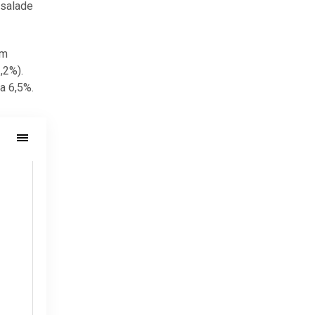
usalade
im
,2%).
a 6,5%.