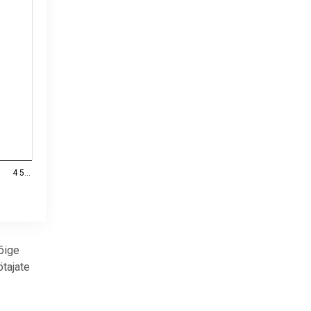
4 5…
õige
ötajate