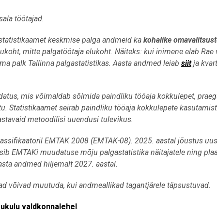
sala töötajad.
b statistikaamet keskmise palga andmeid ka
kohalike omavalitsust
oht, mitte palgatöötaja elukoht. Näiteks: kui inimene elab Rae v
ma palk Tallinna palgastatistikas.
Aasta andmed leiab
siit
ja kvart
tus, mis võimaldab sõlmida paindliku tööaja kokkulepet, prae
stu. Statistikaamet seirab paindliku tööaja kokkulepete kasutamist
astavaid metoodilisi uuendusi tulevikus.
klassifikaatoril EMTAK 2008 (EMTAK-08). 2025. aastal jõustus uu
üsib EMTAKi muudatuse mõju palgastatistika näitajatele ning pla
sta andmed hiljemalt 2027. aastal.
d võivad muutuda, kui andmeallikad tagantjärele täpsustuvad.
õukulu valdkonnalehel
.