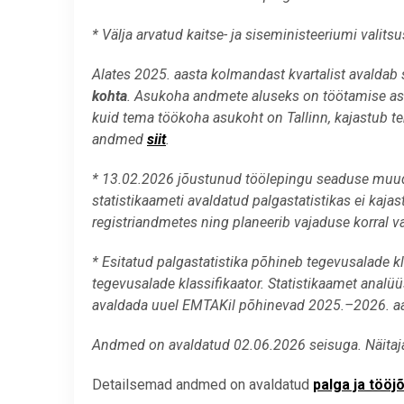
* Välja arvatud kaitse- ja siseministeeriumi valitsu
Alates 2025. aasta kolmandast kvartalist avalda
kohta
. Asukoha andmete aluseks on töötamise asuk
kuid tema töökoha asukoht on Tallinn, kajastub te
andmed
siit
.
* 13.02.2026 jõustunud töölepingu seaduse muuda
statistikaameti avaldatud palgastatistikas ei kaja
registriandmetes ning planeerib vajaduse korral v
* Esitatud palgastatistika põhineb tegevusalade 
tegevusalade klassifikaator. Statistikaamet analü
avaldada uuel EMTAKil põhinevad 2025.–2026. aa
Andmed on avaldatud 02.06.2026 seisuga. Näitaja
Detailsemad andmed on avaldatud
palga ja tööj