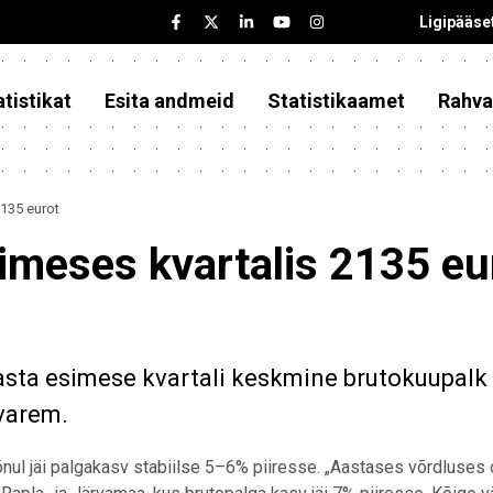
Ligipääse
tistikat
Esita andmeid
Statistikaamet
Rahva
2135 eurot
simeses kvartalis 2135 eu
aasta esimese kvartali keskmine brutokuupalk
 varem.
nul jäi palgakasv stabiilse 5–6% piiresse. „Aastases võrdluses 