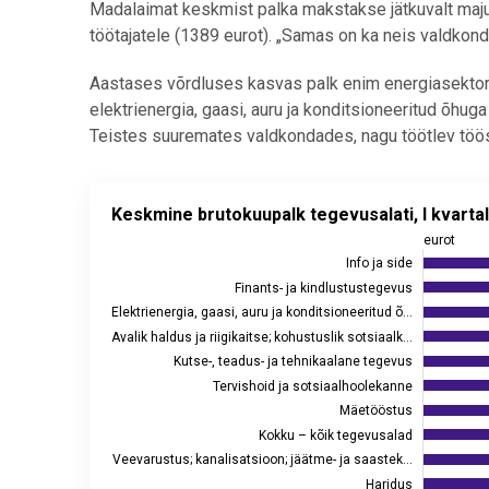
Madalaimat keskmist palka makstakse jätkuvalt maju
töötajatele (1389 eurot). „Samas on ka neis valdkond
Aastases võrdluses kasvas palk enim energiasektori
elektrienergia, gaasi, auru ja konditsioneeritud õhu
Teistes suuremates valdkondades, nagu töötlev tööst
Keskmine brutokuupalk tegevusalati, I kvartal 2026
Keskmine brutokuupalk tegevusalati, I kvarta
Bar chart with 20 bars.
eurot
Allikas: statistikaamet
Info ja side
Finants- ja kindlustustegevus
View as data table, Keskmine brutokuupalk tegevusal
Elektrienergia, gaasi, auru ja konditsioneeritud õ…
The chart has 1 X axis displaying eurot.
Avalik haldus ja riigikaitse; kohustuslik sotsiaalk…
The chart has 2 Y axes displaying values, and values
Kutse-, teadus- ja tehnikaalane tegevus
Tervishoid ja sotsiaalhoolekanne
Mäetööstus
Kokku – kõik tegevusalad
Veevarustus; kanalisatsioon; jäätme- ja saastek…
Haridus