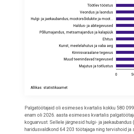
Töötlev tööstus
Veondus ja laondus
Hulgi- ja jaekaubandus; mootorsõidukite ja moot…
Haldus- ja abitegevused
Põllumajandus, metsamajandus ja kalapüük
Ehitus
Kunst, meelelahutus ja vaba aeg
Kinnisvaraalane tegevus
Muud teenindavad tegevused
Majutus ja toitlustus
0
5
Allikas: statistikaamet
End of interactive chart.
Palgatöötajaid oli esimeses kvartalis kokku 580 099
enam oli 2026. aasta esimeses kvartalis palgatöötaj
koguarvust. Sellele järgnesid hulgi- ja jaekaubandus
haridusvaldkond 64 203 töötajaga ning tervishoid ja