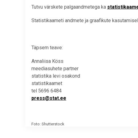
Tutvu värskete palgaandmetega ka
statistikaam
Statistikaameti andmete ja graafikute kasutamisel 
Täpsem teave:
Annaliisa Köss
meediasuhete partner
statistika levi osakond
statistikaamet
tel 5696 6484
press@stat.ee
Foto: Shutterstock