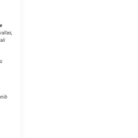
e
allas,
ali
gu
s
anib