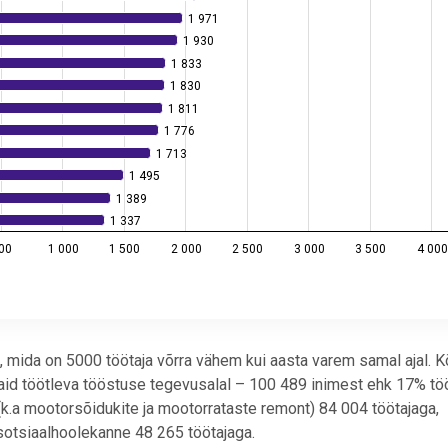
1 971
1 971
1 930
1 930
1 833
1 833
1 830
1 830
1 811
1 811
1 776
1 776
1 713
1 713
1 495
1 495
1 389
1 389
1 337
1 337
00
1 000
1 500
2 000
2 500
3 000
3 500
4 000
, mida on 5000 töötaja võrra vähem kui aasta varem samal ajal. K
aid töötleva tööstuse tegevusalal – 100 489 inimest ehk 17% tö
 (k.a mootorsõidukite ja mootorrataste remont) 84 004 töötajaga,
 sotsiaalhoolekanne 48 265 töötajaga.