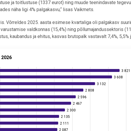
tuse ja toitlustuse (1337 eurot) ning muude teenindavate tegev
ades näha ligi 4% palgakasvu,“ lisas Vaikmets.
s. Võrreldes 2025. aasta esimese kvartaliga oli palgakasv suur
ga varustamise valdkonnas (15,4%) ning põllumajandussektoris (11
us, kaubandus ja ehitus, kasvas brutopalk vastavalt 7,4%, 5,5% j
l 2026
3 821
3 821
3 608
3 608
ati, I kvartal 2026
3 132
3 132
2 808
2 808
.
2 596
2 596
2 467
2 467
2 300
2 300
2 135
2 135
2 111
2 111
2 087
2 087