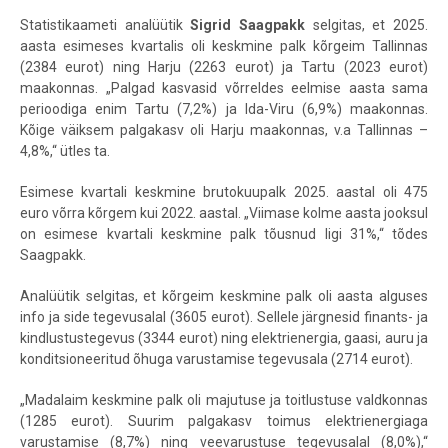
Statistikaameti analüütik
Sigrid Saagpakk
selgitas, et
2025.
aasta esimeses kvartalis oli keskmine palk kõrgeim Tallinnas
(2384 eurot) ning Harju (2263 eurot) ja Tartu (2023 eurot)
maakonnas. „Palgad kasvasid võrreldes eelmise aasta sama
perioodiga enim Tartu (7,2%) ja Ida-Viru (6,9%) maakonnas.
Kõige väiksem palgakasv oli Harju maakonnas, v.a Tallinnas –
4,8%,“ ütles ta.
Esimese kvartali keskmine brutokuupalk 2025. aastal oli 475
euro võrra kõrgem kui 2022. aastal. „Viimase kolme aasta jooksul
on esimese kvartali keskmine palk tõusnud ligi 31%,“ tõdes
Saagpakk.
Analüütik selgitas, et k
õrgeim keskmine palk oli aasta alguses
info ja side tegevusalal (3605 eurot). Sellele järgnesid finants- ja
kindlustustegevus (3344 eurot) ning elektrienergia, gaasi, auru ja
konditsioneeritud õhuga varustamise tegevusala (2714 eurot).
„Madalaim keskmine palk oli majutuse ja toitlustuse valdkonnas
(1285 eurot). Suurim palgakasv toimus elektrienergiaga
varustamise (8,7%) ning veevarustuse tegevusalal (8,0%),“