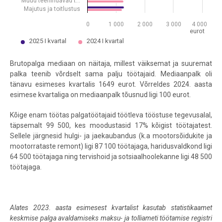
Muud teenindavad t…
Majutus ja toitlustus
0
1 000
2 000
3 000
4 000
eurot
2025 I kvartal
2024 I kvartal
End of interactive chart.
Brutopalga mediaan on näitaja, millest väiksemat ja suuremat
palka teenib võrdselt sama palju töötajaid.
Mediaanpalk oli
tänavu esimeses kvartalis 1649 eurot. Võrreldes 2024. aasta
esimese kvartaliga on mediaanpalk tõusnud ligi 100 eurot.
Kõige enam töötas palgatöötajaid töötleva tööstuse tegevusalal,
täpsemalt 99 500, kes moodustasid 17% kõigist töötajatest.
Sellele järgnesid hulgi- ja jaekaubandus (k.a mootorsõidukite ja
mootorrataste remont) ligi 87 100 töötajaga, haridusvaldkond ligi
64 500 töötajaga ning tervishoid ja sotsiaalhoolekanne ligi 48 500
töötajaga.
Alates 2023. aasta esimesest kvartalist kasutab statistikaamet
keskmise palga avaldamiseks maksu- ja tolliameti töötamise registri