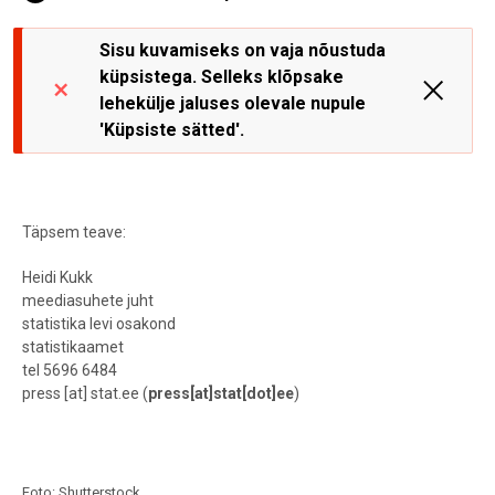
Sisu kuvamiseks on vaja nõustuda
küpsistega. Selleks klõpsake
lehekülje jaluses olevale nupule
'Küpsiste sätted'.
Täpsem teave:
Heidi Kukk
meediasuhete juht
statistika levi osakond
statistikaamet
tel 5696 6484
press
[at]
stat.ee
(
press[at]stat[dot]ee
)
Foto: Shutterstock