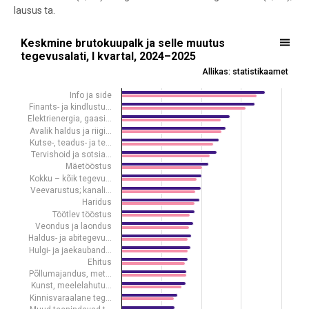
lausus ta.
Keskmine brutokuupalk ja selle muutus tegevusalati, I kvartal, 202
Keskmine brutokuupalk ja selle muutus
tegevusalati, I kvartal, 2024–2025
Bar chart with 2 data series.
Allikas: statistikaamet
Allikas: statistikaamet
View as data table, Keskmine brutokuupalk ja selle muutus tegevusa
Info ja side
Finants- ja kindlustu…
The chart has 1 X axis displaying .
Elektrienergia, gaasi…
The chart has 1 Y axis displaying eurot. Data ranges from 1217 to 3
Avalik haldus ja riigi…
Kutse-, teadus- ja te…
Tervishoid ja sotsia…
Mäetööstus
Kokku – kõik tegevu…
Veevarustus; kanali…
Haridus
Töötlev tööstus
Veondus ja laondus
Haldus- ja abitegevu…
Hulgi- ja jaekauband…
Ehitus
Põllumajandus, met…
Kunst, meelelahutu…
Kinnisvaraalane teg…