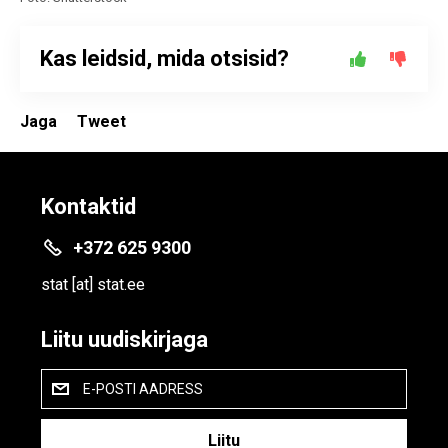
Kas leidsid, mida otsisid?
Jaga
Tweet
Kontaktid
+372 625 9300
stat
[at]
stat.ee
Liitu uudiskirjaga
E-POSTI AADRESS