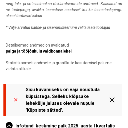
ning tulu- ja sotsiaalmaksu deklaratsioonide andmeid. Kaasatud on
nii töölepingu, avaliku teenistuse seaduse* kui ka teenistuslepingu
alusel töötavad isikud.
*
Välja arvatud kaitse- ja siseministeeriumi valitsusala töötajad
Detailsemad andmed on avaldatud
palga ja tööjõukulu valdkonnalehel
.
Statistikaameti andmete ja graafikute kasutamisel palume
viidata allikale.
Sisu kuvamiseks on vaja nõustuda
küpsistega. Selleks klõpsake
lehekülje jaluses olevale nupule
'Küpsiste sätted'.
Infotund: keskmine palk 2025. aasta I kvartalis