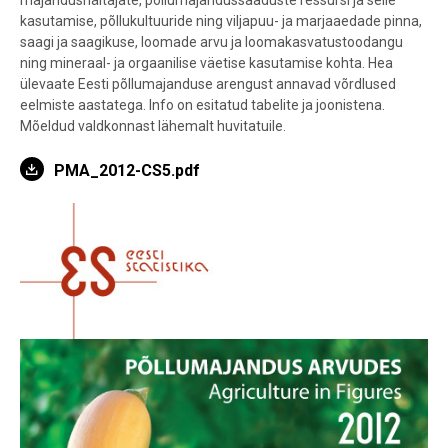
majandusnäitajate, põllumajandussaaduste ressursi ja selle
kasutamise, põllukultuuride ning viljapuu- ja marjaaedade pinna,
saagi ja saagikuse, loomade arvu ja loomakasvatustoodangu
ning mineraal- ja orgaanilise väetise kasutamise kohta. Hea
ülevaate Eesti põllumajanduse arengust annavad võrdlused
eelmiste aastatega. Info on esitatud tabelite ja joonistena.
Mõeldud valdkonnast lähemalt huvitatuile.
PMA_2012-CS5.pdf