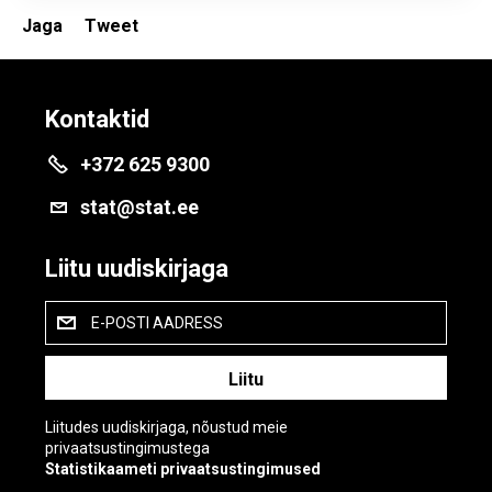
Jaga
Tweet
Kontaktid
+372 625 9300
stat@stat.ee
Liitu uudiskirjaga
E-POSTI AADRESS
Liitudes uudiskirjaga, nõustud meie
privaatsustingimustega
Statistikaameti privaatsustingimused