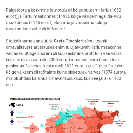
Palgatöötaja keskmine brutotulu oli
kõige suurem Harju (1652
eurot) ja Tartu maakonnas (1498), kõige väiksem aga Ida-Viru
maakonnas (1146 eurot). Suurima ja väikseima tuluga
maakondade vahe oli 506 eurot.
Statistikaameti analüütik
Greta Tischler
i
sõnul teeniti
omavalitsuste arvestuses enim tulu jätkuvalt Harju maakonna
valdades. „Kõige suurem oli kuu keskmine brutotulu Rae vallas,
kus see oli ainsana üle 2000 euro. Linnadest enim teeniti tulu
pealinnas Tallinnas: keskmiselt 1631 eurot kuus,“ ütles Tischler.
Kõige väiksem oli töötajate kuine sissetulek Narvas (1074 eurot),
mis oli ühtlasi ka ainus omavalitsusüksus, kus see jäi alla 1100
euro.