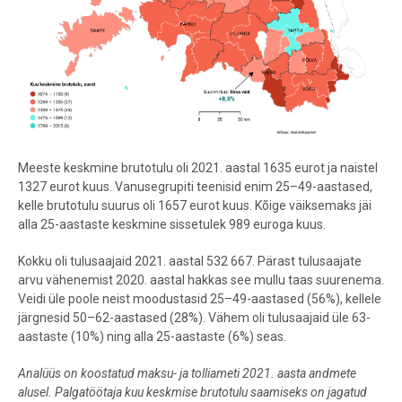
Meeste keskmine brutotulu oli 2021. aastal 1635 eurot ja naistel
1327 eurot kuus. Vanusegrupiti teenisid enim 25
–
49-aastased,
kelle brutotulu suurus oli 1657 eurot kuus. Kõige väiksemaks jäi
alla 25-aastaste keskmine sissetulek 989 euroga kuus.
Kokku oli tulusaajaid 2021. aastal 532 667. Pärast tulusaajate
arvu vähenemist 2020. aastal hakkas see mullu taas suurenema.
Veidi üle poole neist moodustasid 25
–
49-aastased (56%), kellele
järgnesid 50–62-aastased (28%). Vähem oli tulusaajaid üle 63-
aastaste (10%) ning alla 25-aastaste (6%) seas.
Analüüs on koostatud maksu- ja tolliameti 2021. aasta andmete
alusel. Palgatöötaja kuu keskmise brutotulu saamiseks on jagatud