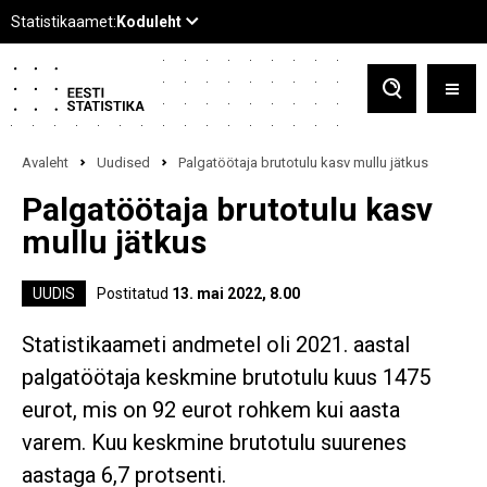
Avaleht
Uudised
Palgatöötaja brutotulu kasv mullu jätkus
Palgatöötaja brutotulu kasv
mullu jätkus
UUDIS
Postitatud
13. mai 2022, 8.00
Statistikaameti andmetel oli 2021. aastal
palgatöötaja keskmine brutotulu kuus 1475
eurot, mis on 92 eurot rohkem kui aasta
varem. Kuu keskmine brutotulu suurenes
aastaga 6,7 protsenti.