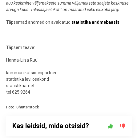
kuu keskmine väljamaksete summa väljamaksete saajate keskmise
arvuga kuus. Tulusaaja elukoht on määratud isiku elukoha järgi.
Täpsemad andmed on avaldatud
statistika andmebaasis
.
Täpsem teave:
Hanna-Liisa Ruul
kommunikatsioonipartner
statistika levi osakond
statistikaamet
tel 625 9264
Foto: Shutterstock
Kas leidsid, mida otsisid?