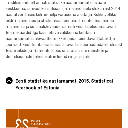
Traditsiooniliselt annab statistika aastaraamat ülevaate
keskkonna, rahvastiku, sotsiaal- ja majanduselu olukorrast 2014.
aastal võrdluses kolme-nelja varasema aastaga. Kokkuvõtliku
pildi majanduses ja ühiskonnas toimunud muutustest annab
majandus- ja sotsiaalülevaade, samuti Eestit iseloomustavad
teemakaardid. Iga käsitletava valdkonna kohta on
aastaraamatus ülevaatlik artikkel, mida täiendavad tabelid ja
joonised. Eesti kohta maailmas aitavad iseloomustada võrdlused
teiste riikidega. Raamatu lõpus on statistiliste mõistete ja
definitsioonide tähestikuline loend ning sisujuht.
Eesti statistika aastaraamat. 2015. Statistical
Yearbook of Estonia