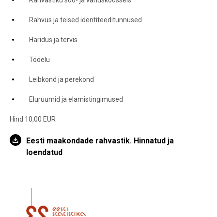
Rahvastiku soo- ja vanuskoosseis
Rahvus ja teised identiteeditunnused
Haridus ja tervis
Tööelu
Leibkond ja perekond
Eluruumid ja elamistingimused
Hind 10,00 EUR
Eesti maakondade rahvastik. Hinnatud ja
loendatud