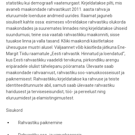
statistiku kui demograafi vaatenurgast. Kirjeldatakse pilti, mis
avaneb maakondade rahvastikust 2011. aasta rahva ja
eluruumide loenduse andmeid uurides. Raamat jaguneb
sisuliselt kahte ossa: esimeses võrreldakse rahvastiku olukorda
maakondades ja suuremates linnades ning kirjeldatakse ühiseid
suundumusi, teine osa vaatab rahvastikku maakonniti, sisse
tuuakse linna ja valla tasand. Kõiki maakondi käsitletakse
ühesuguse mustri alusel. Väljaannet võib käsitleda jätkuna Ene-
Margit Tiidu raamatule „Eesti rahvastik. Hinnatud ja loendatud“,
kus Eesti rahvastikku vaadeldi tervikuna, piirkondliku arengu
eripäradele olulist tähelepanu pööramata. Ülevaate saab
maakondade rahvaarvust, rahvastiku soo-vanuskoosseisust ja
paiknemisest. Rahvastikku kirjeldatakse ka rahvuse ja teiste
identiteeditunnuste abil, samuti saab ülevaate rahvastiku
haridusest ja terviseseisundist, töö- ja pereelust ning
eluruumidest ja elamistingimustest.
Sisukord
Rahvastiku paiknemine