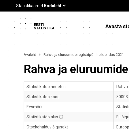
Avasta sta
Avaleht
Rahva ja eluruumide registripõhine loendus 2021
Rahva ja eluruumide
Statistikatöö nimetus
Rahva 
Statistikatöö kood
30003
Eesmärk
Statist
Statistikatöö alus
EL õig
Otsekohalduv õigusakt
Euroop