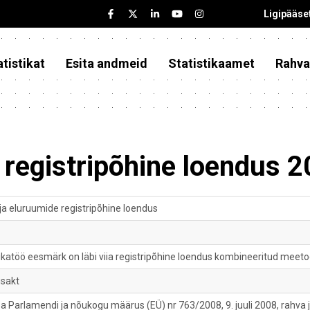
Ligipääse
tistikat
Esita andmeid
Statistikaamet
Rahva
 registripõhine loendus 
ja eluruumide registripõhine loendus
ikatöö eesmärk on läbi viia registripõhine loendus kombineeritud meetod
usakt
a Parlamendi ja nõukogu määrus (EÜ) nr 763/2008, 9. juuli 2008, rahva