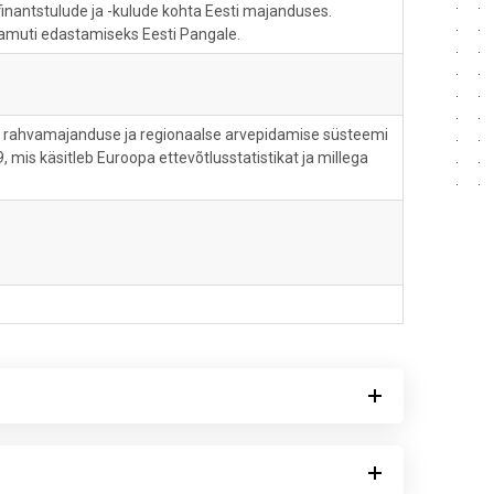
inantstulude ja -kulude kohta Eesti majanduses.
muti edastamiseks Eesti Pangale.
a rahvamajanduse ja regionaalse arvepidamise süsteemi
is käsitleb Euroopa ettevõtlusstatistikat ja millega