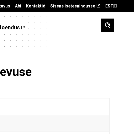
tavus
Abi
Kontaktid
Sisene iseteenindusse
EST
ENG
loendus
gevuse