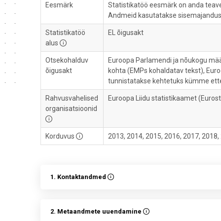
Eesmärk
Statistikatöö eesmärk on anda teave
Andmeid kasutatakse sisemajanduse
Statistikatöö
EL õigusakt
alus
Otsekohalduv
Euroopa Parlamendi ja nõukogu määr
õigusakt
kohta (EMPs kohaldatav tekst), Euro
tunnistatakse kehtetuks kümme ettev
Rahvusvahelised
Euroopa Liidu statistikaamet (Euro
organisatsioonid
Korduvus
2013, 2014, 2015, 2016, 2017, 2018,
1. Kontaktandmed
2. Metaandmete uuendamine