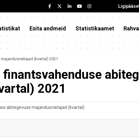
Ligipääse
tistikat
Esita andmeid
Statistikaamet
Rahva
majandusnäitajad (kvartal) 2021
 finantsvahenduse abite
vartal) 2021
se abitegevuse majandusnäitajad (kvartal)