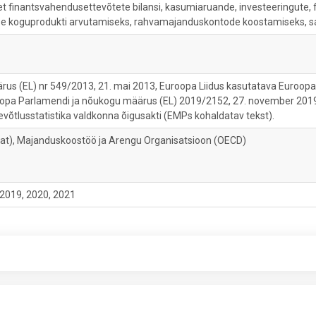
t finantsvahendusettevõtete bilansi, kasumiaruande, investeeringute, f
 koguprodukti arvutamiseks, rahvamajanduskontode koostamiseks, sa
us (EL) nr 549/2013, 21. mai 2013, Euroopa Liidus kasutatava Euroop
opa Parlamendi ja nõukogu määrus (EL) 2019/2152, 27. november 2019, m
õtlusstatistika valdkonna õigusakti (EMPs kohaldatav tekst).
stat), Majanduskoostöö ja Arengu Organisatsioon (OECD)
 2019, 2020, 2021