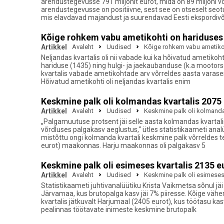
arendustegevusse 791 miljonit eurot, mida on 89 miljoni võ
arendustegevusse on positiivne, sest see on otseselt seo
mis elavdavad majandust ja suurendavad Eesti ekspordivõ
Kõige rohkem vabu ametikohti on hariduses 
Artikkel
Avaleht
Uudised
Kõige rohkem vabu ametikoh
Neljandas kvartalis oli nii vabade kui ka hõivatud ametik
hariduse (1435) ning hulgi- ja jaekaubanduse (k.a mootors
kvartalis vabade ametikohtade arv võrreldes aasta varas
Hõivatud ametikohti oli neljandas kvartalis enim
Keskmine palk oli kolmandas kvartalis 2075
Artikkel
Avaleht
Uudised
Keskmine palk oli kolmanda
„Palgamuutuse protsent jäi selle aasta kolmandas kvartal
võrdluses palgakasv aeglustus,“ ütles statistikaameti analü
mistõttu ongi kolmanda kvartali keskmine palk võrreldes t
eurot) maakonnas. Harju maakonnas oli palgakasv 5
Keskmine palk oli esimeses kvartalis 2135 e
Artikkel
Avaleht
Uudised
Keskmine palk oli esimeses 
Statistikaameti juhtivanalüütiku Krista Vaikmetsa sõnul j
Järvamaa, kus brutopalga kasv jäi 7% piiresse. Kõige vähem
kvartalis jätkuvalt Harjumaal (2405 eurot), kus töötasu kas
pealinnas töötavate inimeste keskmine brutopalk