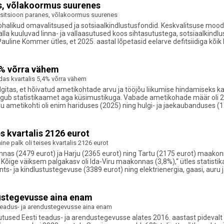
es, võlakoormus suurenes
ositsioon paranes, võlakoormus suurenes
kohalikud omavalitsused ja sotsiaalkindlustusfondid. Keskvalitsuse mood
e alla kuuluvad linna- ja vallaasutused koos sihtasutustega, sotsiaalkind
uline Kommer ütles, et 2025. aastal lõpetasid eelarve defitsiidiga kõik 
4% võrra vähem
das kvartalis 5,4% võrra vähem
selgitas, et hõivatud ametikohtade arvu ja tööjõu liikumise hindamiseks 
gub statistikaamet aga küsimustikuga. Vabade ametikohade määr oli 20
 ametikohti oli enim hariduses (2025) ning hulgi- ja jaekaubanduses (1
s kvartalis 2126 eurot
 palk oli teises kvartalis 2126 eurot
llinnas (2479 eurot) ja Harju (2365 eurot) ning Tartu (2175 eurot) maak
Kõige väiksem palgakasv oli Ida-Viru maakonnas (3,8%),“ ütles statisti
finants- ja kindlustustegevuse (3389 eurot) ning elektrienergia, gaasi, a
dustegevusse aina enam
teadus- ja arendustegevusse aina enam
lutused Eesti teadus- ja arendustegevusse alates 2016. aastast pidevalt