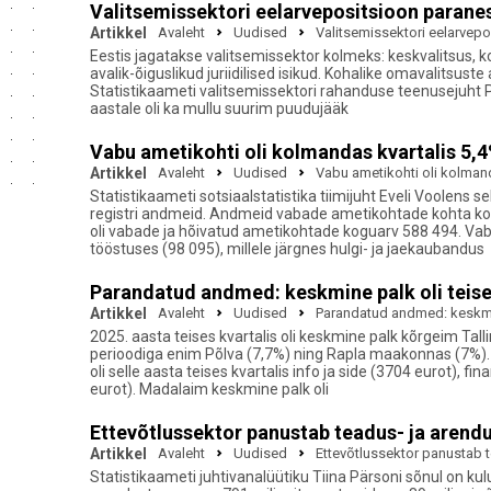
Valitsemissektori eelarvepositsioon paran
Artikkel
Avaleht
Uudised
Valitsemissektori eelarvep
Eestis jagatakse valitsemissektor kolmeks: keskvalitsus, 
avalik-õiguslikud juriidilised isikud. Kohalike omavalitsust
Statistikaameti valitsemissektori rahanduse teenusejuht Pa
aastale oli ka mullu suurim puudujääk
Vabu ametikohti oli kolmandas kvartalis 5,
Artikkel
Avaleht
Uudised
Vabu ametikohti oli kolman
Statistikaameti sotsiaalstatistika tiimijuht Eveli Voolens 
registri andmeid. Andmeid vabade ametikohtade kohta ko
oli vabade ja hõivatud ametikohtade koguarv 588 494. Vabu
tööstuses (98 095), millele järgnes hulgi- ja jaekaubandus
Parandatud andmed: keskmine palk oli teise
Artikkel
Avaleht
Uudised
Parandatud andmed: keskmine
2025. aasta teises kvartalis oli keskmine palk kõrgeim Ta
perioodiga enim Põlva (7,7%) ning Rapla maakonnas (7%). 
oli selle aasta teises kvartalis info ja side (3704 eurot), 
eurot). Madalaim keskmine palk oli
Ettevõtlussektor panustab teadus- ja aren
Artikkel
Avaleht
Uudised
Ettevõtlussektor panustab 
Statistikaameti juhtivanalüütiku Tiina Pärsoni sõnul on ku