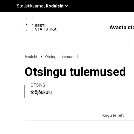
Avasta sta
Avaleht
Otsingu tulemused
Otsingu tulemused
OTSING
Kogu lehelt