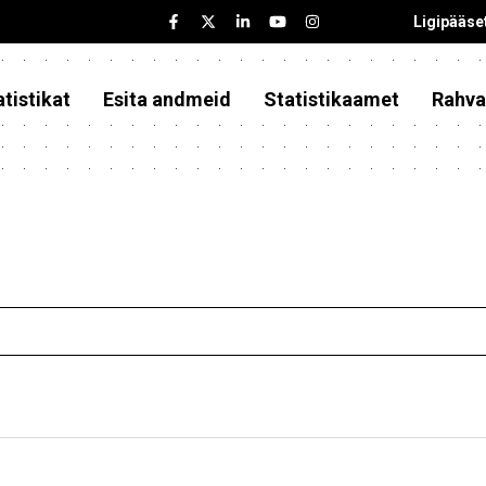
Ligipääse
tistikat
Esita andmeid
Statistikaamet
Rahva