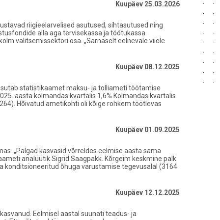
Kuupäev 25.03.2026
ustavad riigieelarvelised asutused, sihtasutused ning
lustusfondide alla aga tervisekassa ja töötukassa.
kolm valitsemissektori osa. „Sarnaselt eelnevale viiele
Kuupäev 08.12.2025
kasutab statistikaamet maksu- ja tolliameti töötamise
25. aasta kolmandas kvartalis 1,6% Kolmandas kvartalis
264). Hõivatud ametikohti oli kõige rohkem töötlevas
Kuupäev 01.09.2025
onnas. „Palgad kasvasid võrreldes eelmise aasta sama
kaameti analüütik Sigrid Saagpakk. Kõrgeim keskmine palk
uru ja konditsioneeritud õhuga varustamise tegevusalal (3164
Kuupäev 12.12.2025
 kasvanud. Eelmisel aastal suunati teadus- ja