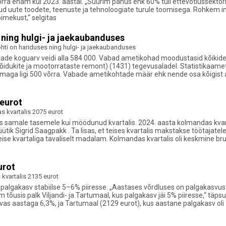
rra enam kui 2023. aastal. „Suurim panus ehk 60% tuli ettevõtlussektori
tud uute toodete, teenuste ja tehnoloogiate turule toomisega. Rohkem i
imekust,“ selgitas
ning hulgi- ja jaekaubanduses
ti on hariduses ning hulgi- ja jaekaubanduses
ohtade koguarv veidi alla 584 000. Vabad ametikohad moodustasid kõikid
õidukite ja mootorrataste remont) (1431) tegevusaladel. Statistikaamet
emaga ligi 500 võrra. Vabade ametikohtade määr ehk nende osa kõigist
 eurot
s kvartalis 2075 eurot
is samale tasemele kui möödunud kvartalis. 2024. aasta kolmandas kvart
ütik Sigrid Saagpakk . Ta lisas, et teises kvartalis makstakse töötajatel
eise kvartaliga tavaliselt madalam. Kolmandas kvartalis oli keskmine br
urot
kvartalis 2135 eurot
äi palgakasv stabiilse 5–6% piiresse. „Aastases võrdluses on palgakasv
 tõusis palk Viljandi- ja Tartumaal, kus palgakasv jäi 5% piiresse,“ tä
vas aastaga 6,3%, ja Tartumaal (2129 eurot), kus aastane palgakasv oli 5,3