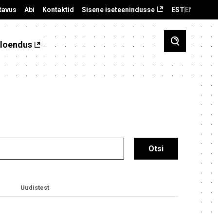
tavus
Abi
Kontaktid
Sisene iseteenindusse
EST
ENG
loendus
Uudistest