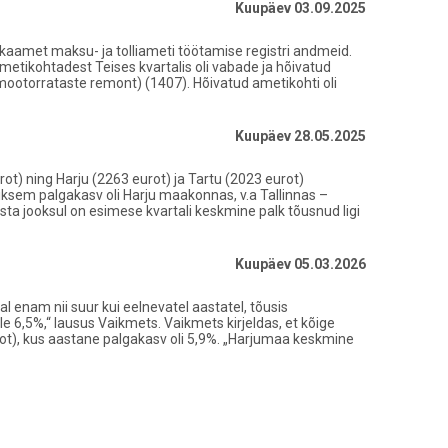
Kuupäev 03.09.2025
ikaamet maksu- ja tolliameti töötamise registri andmeid.
ikohtadest Teises kvartalis oli vabade ja hõivatud
mootorrataste remont) (1407). Hõivatud ametikohti oli
Kuupäev 28.05.2025
ot) ning Harju (2263 eurot) ja Tartu (2023 eurot)
ksem palgakasv oli Harju maakonnas, v.a Tallinnas –
sta jooksul on esimese kvartali keskmine palk tõusnud ligi
Kuupäev 05.03.2026
l enam nii suur kui eelnevatel aastatel, tõusis
e 6,5%,“ lausus Vaikmets. Vaikmets kirjeldas, et kõige
ot), kus aastane palgakasv oli 5,9%. „Harjumaa keskmine