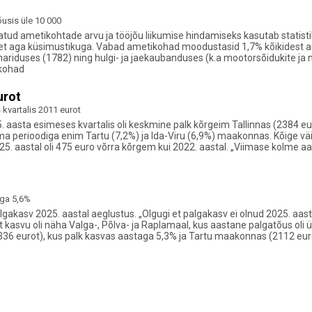
usis üle 10 000
vatud ametikohtade arvu ja tööjõu liikumise hindamiseks kasutab statist
 aga küsimustikuga. Vabad ametikohad moodustasid 1,7% kõikidest amet
ariduses (1782) ning hulgi- ja jaekaubanduses (k.a mootorsõidukite ja 
ikohad
urot
kvartalis 2011 eurot
5. aasta esimeses kvartalis oli keskmine palk kõrgeim Tallinnas (2384 eur
 perioodiga enim Tartu (7,2%) ja Ida-Viru (6,9%) maakonnas. Kõige väi
25. aastal oli 475 euro võrra kõrgem kui 2022. aastal. „Viimase kolme aa
aga 5,6%
gakasv 2025. aastal aeglustus. „Olgugi et palgakasv ei olnud 2025. aasta
asvu oli näha Valga-, Põlva- ja Raplamaal, kus aastane palgatõus oli ül
36 eurot), kus palk kasvas aastaga 5,3% ja Tartu maakonnas (2112 eur