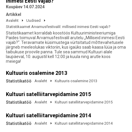
inimesi Eesti vajab?
Kuupäev 14.07.2024
Artikkel
Avaleht
Uudised
Statistikaamet Arvamusfestivalil: milliseid inimesi Eesti vajab?
Statistikaamet korraldab koostöös Kultuuriministeeriumiga
Paides toimuval Arvamusfestivalil arutelu „Milliseid inimesi Eesti
vajab?“. Teravamate küsimustega vürtsitatud mõttevahetusele
järgneb meeleolukas viktoriin, kus igaüks saab kaasa lüüa ja oma
taibukuse proovile panna. Tule sea sammud Kultuuri alale
laupäeval, 10. augustil kell 12.00 ja kuula ning arutle koos
meiega!
Kultuuris osalemine 2013
Statistikatöö
Avaleht
Kultuuris osalemine 2013
Kultuuri satelliitarvepidamine 2015
Statistikatöö
Avaleht
Kultuuri satelliitarvepidamine 2015
Kultuuri satelliitarvepidamine 2014
Statistikatöö
Avaleht
Kultuuri satelliitarvepidamine 2014