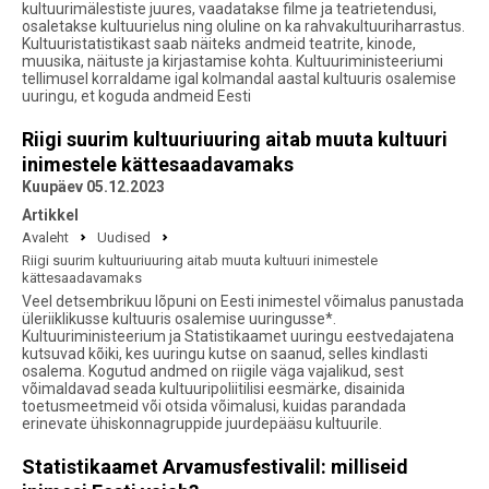
kultuurimälestiste juures, vaadatakse filme ja teatrietendusi,
osaletakse kultuurielus ning oluline on ka rahvakultuuriharrastus.
Kultuuristatistikast saab näiteks andmeid teatrite, kinode,
muusika, näituste ja kirjastamise kohta. Kultuuriministeeriumi
tellimusel korraldame igal kolmandal aastal kultuuris osalemise
uuringu, et koguda andmeid Eesti
Riigi suurim kultuuriuuring aitab muuta kultuuri
inimestele kättesaadavamaks
Kuupäev 05.12.2023
Artikkel
Avaleht
Uudised
Riigi suurim kultuuriuuring aitab muuta kultuuri inimestele
kättesaadavamaks
Veel detsembrikuu lõpuni on Eesti inimestel võimalus panustada
üleriiklikusse kultuuris osalemise uuringusse*.
Kultuuriministeerium ja Statistikaamet uuringu eestvedajatena
kutsuvad kõiki, kes uuringu kutse on saanud, selles kindlasti
osalema. Kogutud andmed on riigile väga vajalikud, sest
võimaldavad seada kultuuripoliitilisi eesmärke, disainida
toetusmeetmeid või otsida võimalusi, kuidas parandada
erinevate ühiskonnagruppide juurdepääsu kultuurile.
Statistikaamet Arvamusfestivalil: milliseid