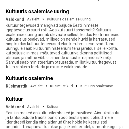
Kultuuris osalemise uuring
Valdkond
Avaleht
Kultuuris osalemise uuring
Kultuuritegevused mängivad paljude Eesti inimeste
igapäevaelus suurt rolli. Aga kui suurt täpsemalt? Kultuuris
osalemise uuring annab ülevaate sellest, kuidas Eesti inimesed
kultuurielus osalevad, millised on nende huvid ja harrastused
ning kuidas kultuuritegevused elanikerühmiti erinevad. Tänu
uuringule saab kultuuriministeerium teha järeldusi selle kohta,
kui paljusid inimesi mõjutavad kultuurivaldkonna poliitilised
otsused ja milline võib olla nende otsuste majanduslik mõju.
Samuti saab ministeerium otsustada, millist kultuuritegevust
tuleb rohkem toetada ja milliste valdkondade
Kultuuris osalemine
Küsimustik
Avaleht
Küsimustikud
Kultuuris osalemine
Kultuur
Valdkond
Avaleht
Kultuur
Eesti inimesed on kultuurilembesed ja -huvilised. Ainuüksi laulu-
ja tantsupidude traditsioon on poolteist sajandit olnud meie
identiteedi kandja ning aidanud ühte hoida ka keerulistel
aegadel. Tänapäeval käiakse palju kontsertidel, raamatukogus ja