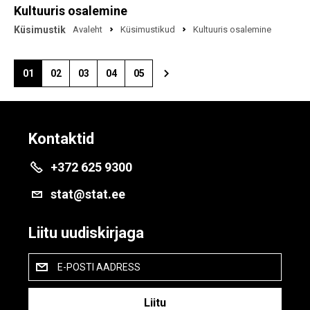
Kultuuris osalemine
Küsimustik
Avaleht
Küsimustikud
Kultuuris osalemine
01
02
03
04
05
Kontaktid
+372 625 9300
stat@stat.ee
Liitu uudiskirjaga
E-POSTI AADRESS